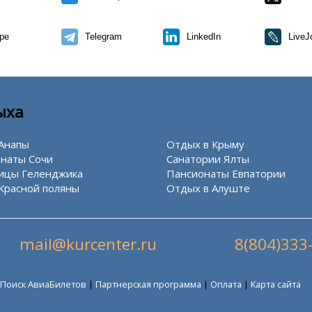
pe
Telegram
LinkedIn
LiveJ
ыха
Анапы
Отдых в Крыму
наты Сочи
Санатории Ялты
ицы Геленджика
Пансионаты Евпатории
Красной поляны
Отдых в Алуште
mail@kurcenter.ru
8(804)333
Поиск АвиаБилетов
|
Партнерская программа
|
Оплата
|
Карта сайта