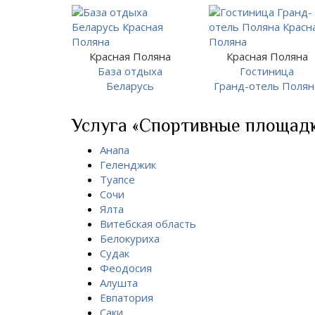
Красная Поляна
Красная Поляна
База отдыха
Гостиница
Беларусь
Гранд-отель Полян
Услуга «Спортивные площадки
Анапа
Геленджик
Туапсе
Сочи
Ялта
Витебская область
Белокуриха
Судак
Феодосия
Алушта
Евпатория
Саки