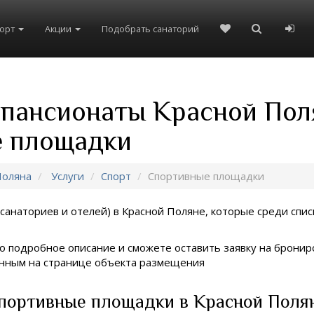
рорт
Акции
Подобрать санаторий
и пансионаты Красной По
е площадки
Поляна
Услуги
Спорт
Спортивные площадки
санаториев и отелей) в
Красной Поляне, которые среди списк
о подробное описание и сможете оставить заявку на брониро
занным на странице объекта размещения
Спортивные площадки в Красной Поля