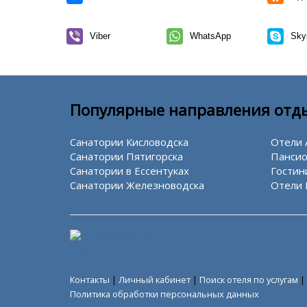
Viber
WhatsApp
Sky
Популярные направления отд
Санатории Кисловодска
Отели 
Санатории Пятигорска
Пансио
Санатории в Ессентуках
Гостин
Санатории Железноводска
Отели 
Контакты
|
Личный кабинет
|
Поиск отеля по услугам
|
Политика обработки персональных данных