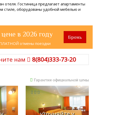
ан отеля. Гостиница предлагает апартаменты
ом стиле, оборудованы удобной мебелью и
 цене в 2026 году
Бронь
СПЛАТНОЙ отмены поездки
ните нам
8(804)333-73-20
Гарантия официальной цены
 у
уточняйте у