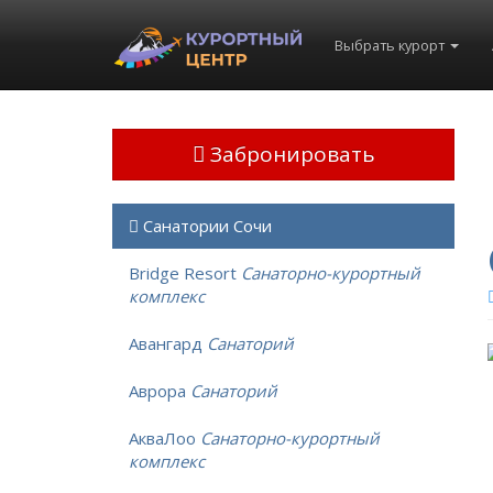
Выбрать курорт
Забронировать
Санатории Сочи
Bridge Resort
Санаторно-курортный
комплекс
Авангард
Санаторий
Аврора
Санаторий
АкваЛоо
Санаторно-курортный
комплекс