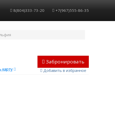
8(804)333-73-20
+7(967)555-86-35
льфия
Забронировать
 карту
Добавить в избранное