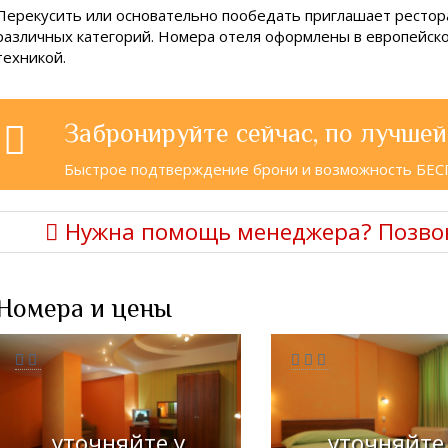
Перекусить или основательно пообедать приглашает рестор
различных категорий. Номера отеля оформлены в европейск
техникой.
Забронируйте сейчас, по лучшей
Быстрое подтверждение брони и возможность БЕ
Нужна помощь менеджера? Позво
Номера и цены
уточняйте у
уточняйте