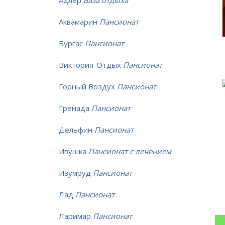
Адлер
База отдыха
Аквамарин
Пансионат
Бургас
Пансионат
Виктория-Отдых
Пансионат
Горный Воздух
Пансионат
Гренада
Пансионат
Дельфин
Пансионат
Ивушка
Пансионат с лечением
Изумруд
Пансионат
Лад
Пансионат
Ларимар
Пансионат