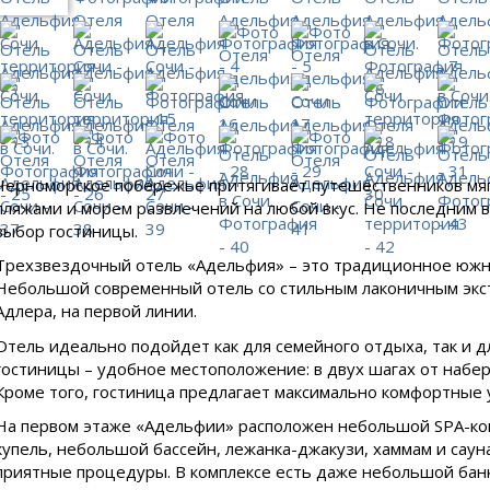
Черноморское побережье притягивает путешественников мя
пляжами и морем развлечений на любой вкус. Не последним в
выбор гостиницы.
Трехзвездочный отель «Адельфия» – это традиционное южно
Небольшой современный отель со стильным лаконичным экс
Адлера, на первой линии.
Отель идеально подойдет как для семейного отдыха, так и 
гостиницы – удобное местоположение: в двух шагах от набе
Кроме того, гостиница предлагает максимально комфортные 
На первом этаже «Адельфии» расположен небольшой SPA-комп
купель, небольшой бассейн, лежанка-джакузи, хаммам и саун
приятные процедуры. В комплексе есть даже небольшой банк