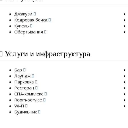
Джакузи
Кедровая бочка
Купель
Обертывания
Услуги и инфраструктура
Бар
Лаундж
Парковка
Ресторан
СПА-комплекс
Room-service
Wi-Fi
Будильник