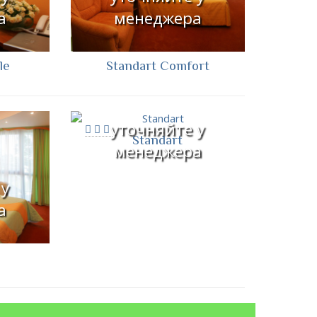
а
менеджера
le
Standart Comfort
уточняйте у
Standart
менеджера
 у
а