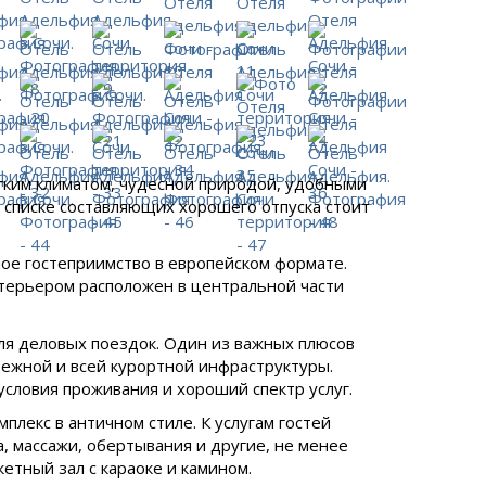
гким климатом, чудесной природой, удобными
 списке составляющих хорошего отпуска стоит
е гостеприимство в европейском формате.
терьером расположен в центральной части
для деловых поездок. Один из важных плюсов
режной и всей курортной инфраструктуры.
условия проживания и хороший спектр услуг.
лекс в античном стиле. К услугам гостей
а, массажи, обертывания и другие, не менее
етный зал с караоке и камином.