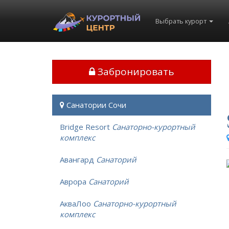
Выбрать курорт
Забронировать
Санатории Сочи
Bridge Resort
Санаторно-курортный
комплекс
Авангард
Санаторий
Аврора
Санаторий
АкваЛоо
Санаторно-курортный
комплекс