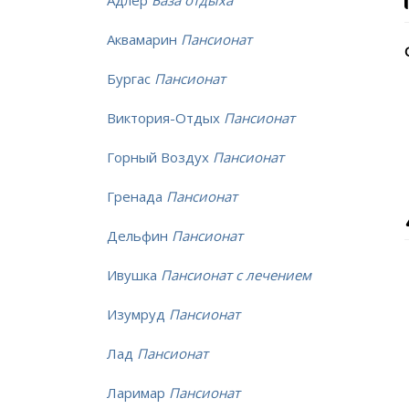
Адлер
База отдыха
Аквамарин
Пансионат
Бургас
Пансионат
Виктория-Отдых
Пансионат
Горный Воздух
Пансионат
Гренада
Пансионат
Дельфин
Пансионат
Ивушка
Пансионат с лечением
Изумруд
Пансионат
Лад
Пансионат
Ларимар
Пансионат