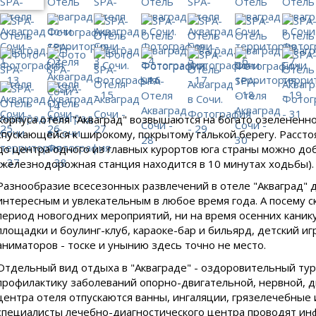
Корпуса отеля "Акваград" возвышаются на богато озелененн
спускающейся к широкому, покрытому галькой берегу. Рассто
до центра одного из главных курортов юга страны можно доб
(железнодорожная станция находится в 10 минутах ходьбы).
Разнообразие всесезонных развлечений в отеле "Акваград" д
интересным и увлекательным в любое время года. А посему ск
период новогодних мероприятий, ни на время осенних каник
площадки и боулинг-клуб, караоке-бар и бильярд, детский и
аниматоров - тоске и унынию здесь точно не место.
Отдельный вид отдыха в "Акваграде" - оздоровительный ту
профилактику заболеваний опорно-двигательной, нервной, д
центра отеля отпускаются ванны, ингаляции, грязелечебные
специалисты лечебно-диагностического центра проводят и