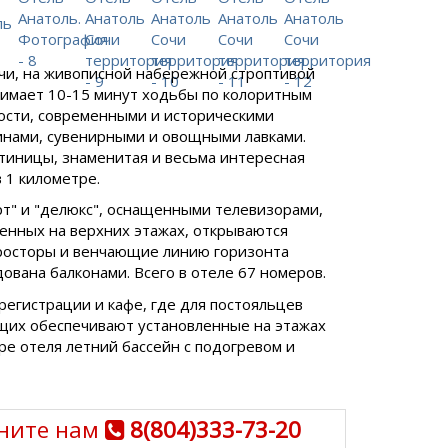
чи, на живописной набережной строптивой
нимает 10-15 минут ходьбы по колоритным
ости, современными и историческими
инами, сувенирными и овощными лавками.
остиницы, знаменитая и весьма интересная
в 1 километре.
т" и "делюкс", оснащенными телевизорами,
енных на верхних этажах, открываются
просторы и венчающие линию горизонта
ована балконами. Всего в отеле 67 номеров.
регистрации и кафе, где для постояльцев
щих обеспечивают установленные на этажах
е отеля летний бассейн с подогревом и
ните нам
8(804)333-73-20