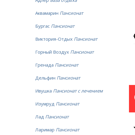
Адлер
База отдыха
Аквамарин
Пансионат
Бургас
Пансионат
Виктория-Отдых
Пансионат
Горный Воздух
Пансионат
Гренада
Пансионат
Дельфин
Пансионат
Ивушка
Пансионат с лечением
Изумруд
Пансионат
Лад
Пансионат
Ларимар
Пансионат