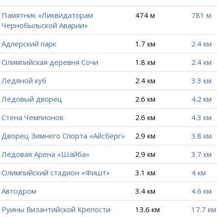
Памятник «Ликвидаторам
474 м
781 м
Чернобыльской Аварии»
Адлерский парк
1.7 км
2.4 км
Олимпийская деревня Сочи
1.8 км
2.4 км
Ледяной куб
2.4 км
3.3 км
Ледовый дворец
2.6 км
4.2 км
Стена Чемпионов
2.6 км
4.3 км
Дворец Зимнего Спорта «Айсберг»
2.9 км
3.8 км
Ледовая Арена «Шайба»
2.9 км
3.7 км
Олимпийский стадион «Фишт»
3.1 км
4 км
Автодром
3.4 км
4.6 км
Руины Византийской Крепости
13.6 км
17.7 км