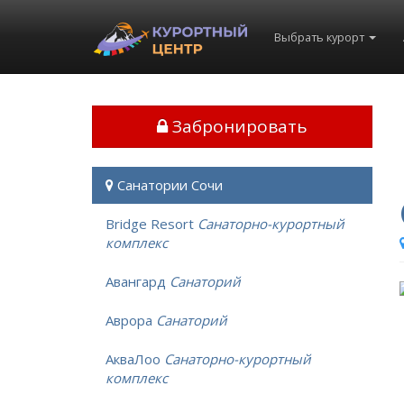
Выбрать курорт
Забронировать
Санатории Сочи
Bridge Resort
Санаторно-курортный
комплекс
Авангард
Санаторий
Аврора
Санаторий
АкваЛоо
Санаторно-курортный
комплекс