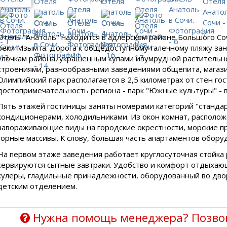
Отель "Анатоль" находится в адлерском районе Большого Со
реки Мзымта. Дорога к общедоступному галечному пляжу за
улочкам района, украшенным купами изумрудной растительн
строениями, разнообразными заведениями общепита, магаз
Олимпийский парк располагается в 2,5 километрах от стен г
достопримечательность региона - парк "Южные культуры" - 
Пять этажей гостиницы заняты номерами категорий "стандар
кондиционерами, холодильниками. Из окон комнат, располож
завораживающие виды на городские окрестности, морские 
горные массивы. К слову, большая часть апартаментов оборуд
На первом этаже заведения работает круглосуточная стойка 
сервируются сытные завтраки. Удобство и комфорт отдыхаю
кулеры, гладильные принадлежности, оборудованный во двор
детским отделением.
Нужна помощь менеджера? Позво