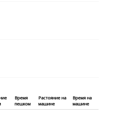
ние
Время
Растояние на
Время на
м
пешком
машине
машине