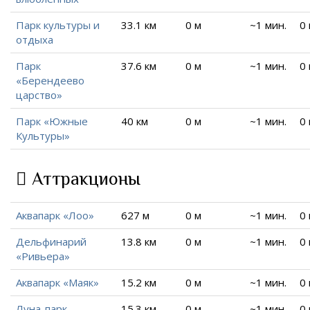
Парк культуры и
33.1 км
0 м
~1 мин.
0
отдыха
Парк
37.6 км
0 м
~1 мин.
0
«Берендеево
царство»
Парк «Южные
40 км
0 м
~1 мин.
0
Культуры»
Аттракционы
Аквапарк «Лоо»
627 м
0 м
~1 мин.
0
Дельфинарий
13.8 км
0 м
~1 мин.
0
«Ривьера»
Аквапарк «Маяк»
15.2 км
0 м
~1 мин.
0
Луна-парк
15.3 км
0 м
~1 мин.
0