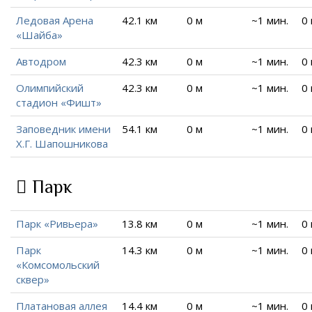
Ледовая Арена
42.1 км
0 м
~1 мин.
0
«Шайба»
Автодром
42.3 км
0 м
~1 мин.
0
Олимпийский
42.3 км
0 м
~1 мин.
0
стадион «Фишт»
Заповедник имени
54.1 км
0 м
~1 мин.
0
Х.Г. Шапошникова
Парк
Парк «Ривьера»
13.8 км
0 м
~1 мин.
0
Парк
14.3 км
0 м
~1 мин.
0
«Комсомольский
сквер»
Платановая аллея
14.4 км
0 м
~1 мин.
0