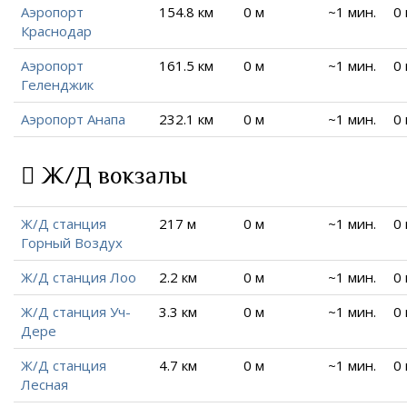
Аэропорт
154.8 км
0 м
~1 мин.
0
Краснодар
Аэропорт
161.5 км
0 м
~1 мин.
0
Геленджик
Аэропорт Анапа
232.1 км
0 м
~1 мин.
0
Ж/Д вокзалы
Ж/Д станция
217 м
0 м
~1 мин.
0
Горный Воздух
Ж/Д станция Лоо
2.2 км
0 м
~1 мин.
0
Ж/Д станция Уч-
3.3 км
0 м
~1 мин.
0
Дере
Ж/Д станция
4.7 км
0 м
~1 мин.
0
Лесная