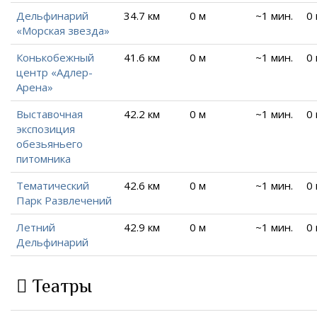
Дельфинарий
34.7 км
0 м
~1 мин.
0
«Морская звезда»
Конькобежный
41.6 км
0 м
~1 мин.
0
центр «Адлер-
Арена»
Выставочная
42.2 км
0 м
~1 мин.
0
экспозиция
обезьяньего
питомника
Тематический
42.6 км
0 м
~1 мин.
0
Парк Развлечений
Летний
42.9 км
0 м
~1 мин.
0
Дельфинарий
Театры