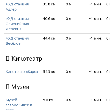
Ж/Д станция
35.8 км
0 м
~1 мин.
0
Адлер
Ж/Д станция
40.6 км
0 м
~1 мин.
0
Олимпийская
Деревня
Ж/Д станция
44.4 км
0 м
~1 мин.
0
Весёлое
Кинотеатр
Кинотеатр «Каро»
54.3 км
0 м
~1 мин.
0
Музеи
Музей
5.6 км
0 м
~1 мин.
0
автомобилей в