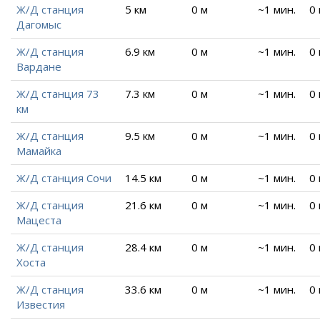
Ж/Д станция
5 км
0 м
~1 мин.
0
Дагомыс
Ж/Д станция
6.9 км
0 м
~1 мин.
0
Вардане
Ж/Д станция 73
7.3 км
0 м
~1 мин.
0
км
Ж/Д станция
9.5 км
0 м
~1 мин.
0
Мамайка
Ж/Д станция Сочи
14.5 км
0 м
~1 мин.
0
Ж/Д станция
21.6 км
0 м
~1 мин.
0
Мацеста
Ж/Д станция
28.4 км
0 м
~1 мин.
0
Хоста
Ж/Д станция
33.6 км
0 м
~1 мин.
0
Известия