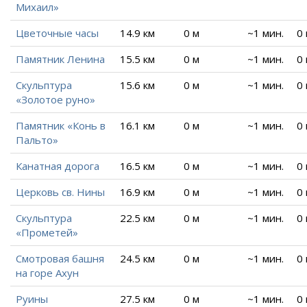
Михаил»
Цветочные часы
14.9 км
0 м
~1 мин.
0
Памятник Ленина
15.5 км
0 м
~1 мин.
0
Скульптура
15.6 км
0 м
~1 мин.
0
«Золотое руно»
Памятник «Конь в
16.1 км
0 м
~1 мин.
0
Пальто»
Канатная дорога
16.5 км
0 м
~1 мин.
0
Церковь св. Нины
16.9 км
0 м
~1 мин.
0
Скульптура
22.5 км
0 м
~1 мин.
0
«Прометей»
Смотровая башня
24.5 км
0 м
~1 мин.
0
на горе Ахун
Руины
27.5 км
0 м
~1 мин.
0