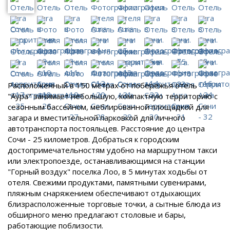
Расположенный в 150 метрах от побережья отель
"Аура" занимает небольшую, компактную территорию с
сезонным бассейном, меблированной площадкой для
загара и вместительной парковкой для личного
автотранспорта постояльцев. Расстояние до центра
Сочи - 25 километров. Добраться к городским
достопримечательностям удобно на маршрутном такси
или электропоезде, останавливающимся на станции
"Горный воздух" поселка Лоо, в 5 минутах ходьбы от
отеля. Свежими продуктами, памятными сувенирами,
пляжным снаряжением обеспечивают отдыхающих
близрасположенные торговые точки, а сытные блюда из
обширного меню предлагают столовые и бары,
работающие поблизости.