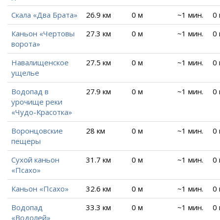
Скала «Два Брата»
26.9 км
0 м
~1 мин.
0
Каньон «Чертовы
27.3 км
0 м
~1 мин.
0
ворота»
Навалищенское
27.5 км
0 м
~1 мин.
0
ущелье
Водопад в
27.9 км
0 м
~1 мин.
0
урочище реки
«Чудо-Красотка»
Воронцовские
28 км
0 м
~1 мин.
0
пещеры
Сухой каньон
31.7 км
0 м
~1 мин.
0
«Псахо»
Каньон «Псахо»
32.6 км
0 м
~1 мин.
0
Водопад
33.3 км
0 м
~1 мин.
0
«Водолей»