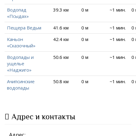
Водопад
39.3 км
0 м
~1 мин.
0
«Псыдах»
Пещера Ведьм
41.6 км
0 м
~1 мин.
0
Каньон
42.4 км
0 м
~1 мин.
0
«Сказочный»
Водопады и
50.6 км
0 м
~1 мин.
0
ущелье
«Наджиго»
Ачипсинские
50.8 км
0 м
~1 мин.
0
водопады
Адрес и контакты
Адрес: