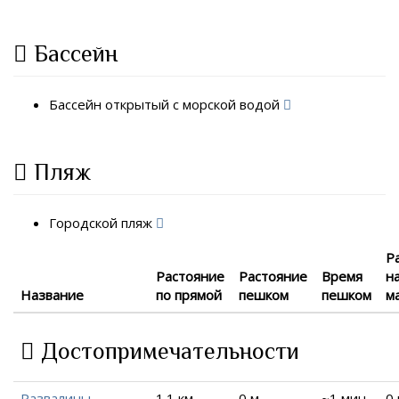
Бассейн
Бассейн открытый с морской водой
Пляж
Городской пляж
Р
Растояние
Растояние
Время
н
Название
по прямой
пешком
пешком
м
Достопримечательности
Развалины
1.1 км
0 м
~1 мин.
0