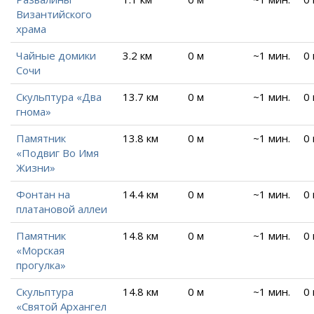
Византийского
храма
Чайные домики
3.2 км
0 м
~1 мин.
0
Сочи
Скульптура «Два
13.7 км
0 м
~1 мин.
0
гнома»
Памятник
13.8 км
0 м
~1 мин.
0
«Подвиг Во Имя
Жизни»
Фонтан на
14.4 км
0 м
~1 мин.
0
платановой аллеи
Памятник
14.8 км
0 м
~1 мин.
0
«Морская
прогулка»
Скульптура
14.8 км
0 м
~1 мин.
0
«Святой Архангел