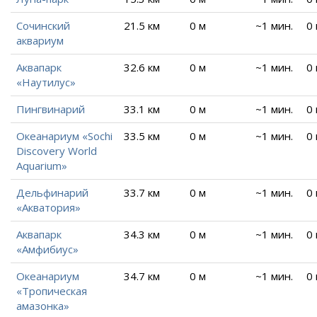
Сочинский
21.5 км
0 м
~1 мин.
0
аквариум
Аквапарк
32.6 км
0 м
~1 мин.
0
«Наутилус»
Пингвинарий
33.1 км
0 м
~1 мин.
0
Океанариум «Sochi
33.5 км
0 м
~1 мин.
0
Discovery World
Aquarium»
Дельфинарий
33.7 км
0 м
~1 мин.
0
«Акватория»
Аквапарк
34.3 км
0 м
~1 мин.
0
«Амфибиус»
Океанариум
34.7 км
0 м
~1 мин.
0
«Тропическая
амазонка»