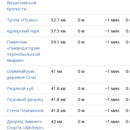
Византийской
Крепости
Тропа «Псахо»
32.7 км
0 м
~1 мин.
0
Адлерский парк
37.5 км
0 м
~1 мин.
0
Памятник
39.1 км
0 м
~1 мин.
0
«Ликвидаторам
Чернобыльской
Аварии»
Олимпийская
41 км
0 м
~1 мин.
0
деревня Сочи
Ледяной куб
41.6 км
0 м
~1 мин.
0
Ледовый дворец
41.8 км
0 м
~1 мин.
0
Стена Чемпионов
41.8 км
0 м
~1 мин.
0
Дворец Зимнего
42 км
0 м
~1 мин.
0
Спорта «Айсберг»