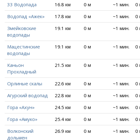
33 Водопада
16.8 км
0 м
~1 мин.
0
Водопад «Ажек»
17.8 км
0 м
~1 мин.
0
Змейковские
19.1 км
0 м
~1 мин.
0
водопады
Мацестинские
19.1 км
0 м
~1 мин.
0
водопады
Каньон
21.5 км
0 м
~1 мин.
0
Прохладный
Орлиные скалы
22.6 км
0 м
~1 мин.
0
Агурский водопад
22.8 км
0 м
~1 мин.
0
Гора «Ахун»
24.5 км
0 м
~1 мин.
0
Гора «Амуко»
25.4 км
0 м
~1 мин.
0
Волконский
26.9 км
0 м
~1 мин.
0
дольмен