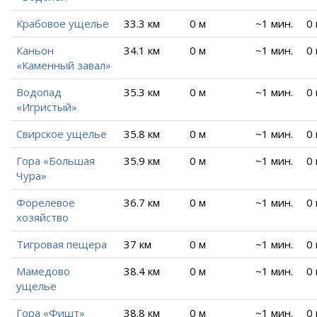
Крабовое ущелье
33.3 км
0 м
~1 мин.
0
Каньон
34.1 км
0 м
~1 мин.
0
«Каменный завал»
Водопад
35.3 км
0 м
~1 мин.
0
«Игристый»
Свирское ущелье
35.8 км
0 м
~1 мин.
0
Гора «Большая
35.9 км
0 м
~1 мин.
0
Чура»
Форелевое
36.7 км
0 м
~1 мин.
0
хозяйство
Тигровая пещера
37 км
0 м
~1 мин.
0
Мамедово
38.4 км
0 м
~1 мин.
0
ущелье
Гора «Фишт»
38.8 км
0 м
~1 мин.
0