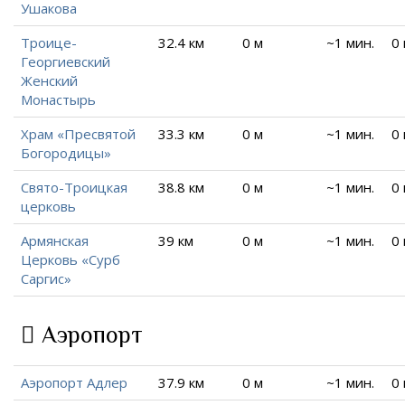
Ушакова
Троице-
32.4 км
0 м
~1 мин.
0
Георгиевский
Женский
Монастырь
Храм «Пресвятой
33.3 км
0 м
~1 мин.
0
Богородицы»
Свято-Троицкая
38.8 км
0 м
~1 мин.
0
церковь
Армянская
39 км
0 м
~1 мин.
0
Церковь «Сурб
Саргис»
Аэропорт
Аэропорт Адлер
37.9 км
0 м
~1 мин.
0