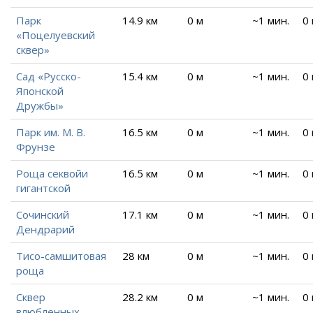
Парк
14.9 км
0 м
~1 мин.
0
«Поцелуевский
сквер»
Сад «Русско-
15.4 км
0 м
~1 мин.
0
Японской
Дружбы»
Парк им. М. В.
16.5 км
0 м
~1 мин.
0
Фрунзе
Роща секвойи
16.5 км
0 м
~1 мин.
0
гигантской
Сочинский
17.1 км
0 м
~1 мин.
0
Дендрарий
Тисо-самшитовая
28 км
0 м
~1 мин.
0
роща
Сквер
28.2 км
0 м
~1 мин.
0
влюбленных