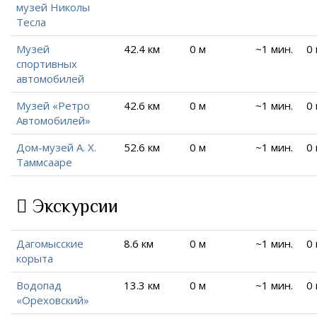
музей Николы
Тесла
Музей
42.4 км
0 м
~1 мин.
0
спортивных
автомобилей
Музей «Ретро
42.6 км
0 м
~1 мин.
0
Автомобилей»
Дом-музей А. Х.
52.6 км
0 м
~1 мин.
0
Таммсааре
Экскурсии
Дагомысские
8.6 км
0 м
~1 мин.
0
корыта
Водопад
13.3 км
0 м
~1 мин.
0
«Ореховский»