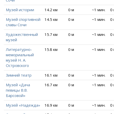
Сочи
Музей истории
14.2 км
0 м
~1 мин.
0
Музей спортивной
14.5 км
0 м
~1 мин.
0
славы Сочи
Художественный
15.7 км
0 м
~1 мин.
0
музей
Литературно-
15.8 км
0 м
~1 мин.
0
мемориальный
музей Н. А.
Островского
Зимний театр
16.1 км
0 м
~1 мин.
0
Музей «Дача
16.7 км
0 м
~1 мин.
0
певицы В.В.
Барсовой»
Музей «Надежда»
16.9 км
0 м
~1 мин.
0