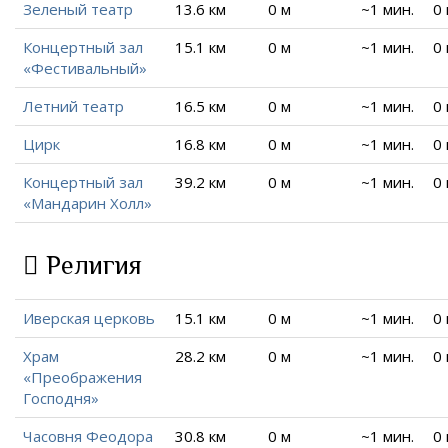
Зеленый театр
13.6 км
0 м
~1 мин.
0
Концертный зал
15.1 км
0 м
~1 мин.
0
«Фестивальный»
Летний театр
16.5 км
0 м
~1 мин.
0
Цирк
16.8 км
0 м
~1 мин.
0
Концертный зал
39.2 км
0 м
~1 мин.
0
«Мандарин Холл»
Религия
Иверская церковь
15.1 км
0 м
~1 мин.
0
Храм
28.2 км
0 м
~1 мин.
0
«Преображения
Господня»
Часовня Феодора
30.8 км
0 м
~1 мин.
0