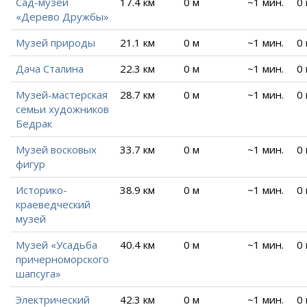
Сад-музей
17.4 км
0 м
~1 мин.
0
«Дерево Дружбы»
Музей природы
21.1 км
0 м
~1 мин.
0
Дача Сталина
22.3 км
0 м
~1 мин.
0
Музей-мастерская
28.7 км
0 м
~1 мин.
0
семьи художников
Бедрак
Музей восковых
33.7 км
0 м
~1 мин.
0
фигур
Историко-
38.9 км
0 м
~1 мин.
0
краеведческий
музей
Музей «Усадьба
40.4 км
0 м
~1 мин.
0
причерноморского
шапсуга»
Электрический
42.3 км
0 м
~1 мин.
0