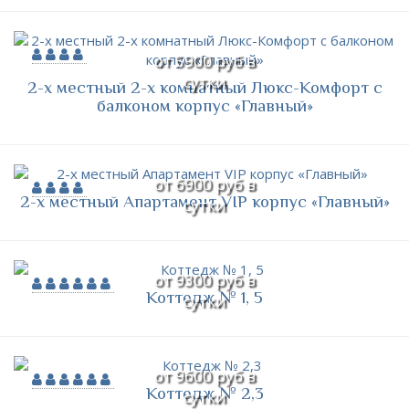
от 5900 руб в
сутки
2-х местный 2-х комнатный Люкс-Комфорт с
балконом корпус «Главный»
от 6900 руб в
2-х местный Апартамент VIP корпус «Главный»
сутки
от 9300 руб в
Коттедж № 1, 5
сутки
от 9600 руб в
Коттедж № 2,3
сутки