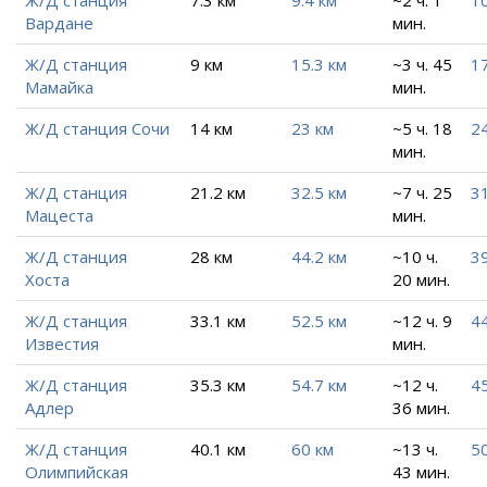
Ж/Д станция
7.3 км
9.4 км
~2 ч. 1
10
Вардане
мин.
Ж/Д станция
9 км
15.3 км
~3 ч. 45
17
Мамайка
мин.
Ж/Д станция Сочи
14 км
23 км
~5 ч. 18
24
мин.
Ж/Д станция
21.2 км
32.5 км
~7 ч. 25
31
Мацеста
мин.
Ж/Д станция
28 км
44.2 км
~10 ч.
39
Хоста
20 мин.
Ж/Д станция
33.1 км
52.5 км
~12 ч. 9
44
Известия
мин.
Ж/Д станция
35.3 км
54.7 км
~12 ч.
45
Адлер
36 мин.
Ж/Д станция
40.1 км
60 км
~13 ч.
50
Олимпийская
43 мин.