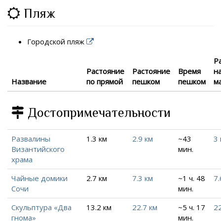
Пляж
Городской пляж
Р
Растояние
Растояние
Время
н
Название
по прямой
пешком
пешком
м
Достопримечательности
Развалины
1.3 км
2.9 км
~43
3 
Византийского
мин.
храма
Чайные домики
2.7 км
7.3 км
~1 ч. 48
7.
Сочи
мин.
Скульптура «Два
13.2 км
22.7 км
~5 ч. 17
22
гнома»
мин.