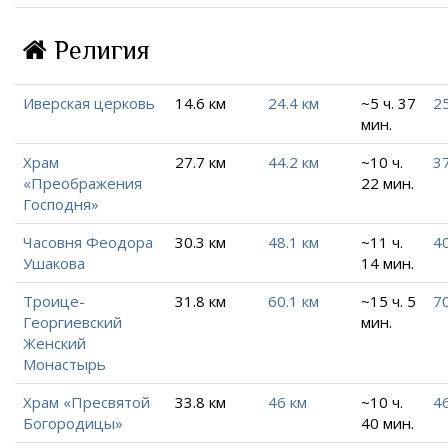
Религия
Иверская церковь
14.6 км
24.4 км
~5 ч. 37
2
мин.
Храм
27.7 км
44.2 км
~10 ч.
37
«Преображения
22 мин.
Господня»
Часовня Феодора
30.3 км
48.1 км
~11 ч.
40
Ушакова
14 мин.
Троице-
31.8 км
60.1 км
~15 ч. 5
70
Георгиевский
мин.
Женский
Монастырь
Храм «Пресвятой
33.8 км
46 км
~10 ч.
46
Богородицы»
40 мин.