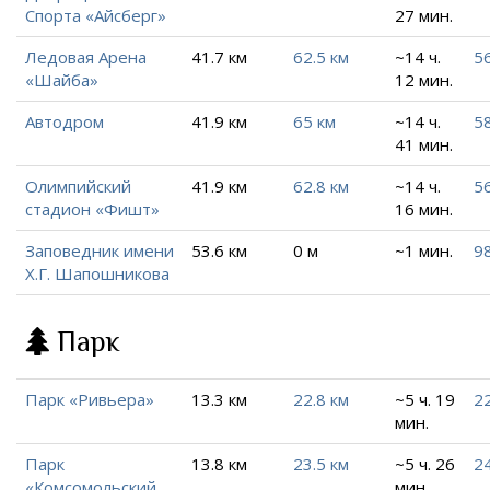
Спорта «Айсберг»
27 мин.
Ледовая Арена
41.7 км
62.5 км
~14 ч.
56
«Шайба»
12 мин.
Автодром
41.9 км
65 км
~14 ч.
58
41 мин.
Олимпийский
41.9 км
62.8 км
~14 ч.
56
стадион «Фишт»
16 мин.
Заповедник имени
53.6 км
0 м
~1 мин.
98
Х.Г. Шапошникова
Парк
Парк «Ривьера»
13.3 км
22.8 км
~5 ч. 19
22
мин.
Парк
13.8 км
23.5 км
~5 ч. 26
24
«Комсомольский
мин.