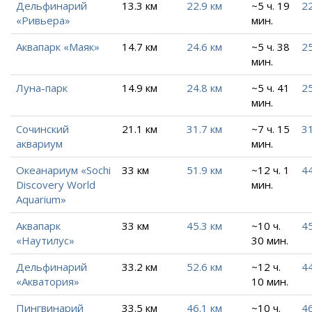
Дельфинарий
13.3 км
22.9 км
~5 ч. 19
22
«Ривьера»
мин.
Аквапарк «Маяк»
14.7 км
24.6 км
~5 ч. 38
2
мин.
Луна-парк
14.9 км
24.8 км
~5 ч. 41
25
мин.
Сочинский
21.1 км
31.7 км
~7 ч. 15
31
аквариум
мин.
Океанариум «Sochi
33 км
51.9 км
~12 ч. 1
4
Discovery World
мин.
Aquarium»
Аквапарк
33 км
45.3 км
~10 ч.
45
«Наутилус»
30 мин.
Дельфинарий
33.2 км
52.6 км
~12 ч.
44
«Акватория»
10 мин.
Пингвинарий
33.5 км
46.1 км
~10 ч.
46