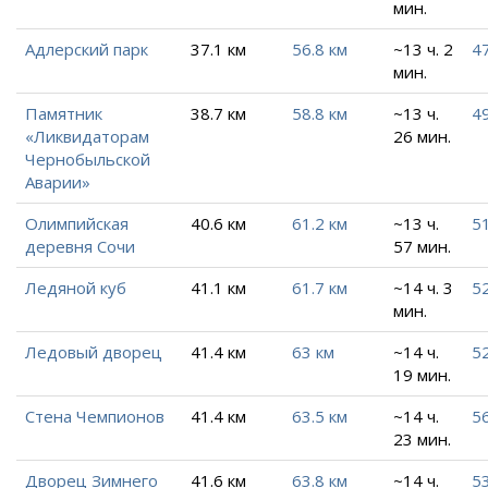
мин.
Адлерский парк
37.1 км
56.8 км
~13 ч. 2
47
мин.
Памятник
38.7 км
58.8 км
~13 ч.
49
«Ликвидаторам
26 мин.
Чернобыльской
Аварии»
Олимпийская
40.6 км
61.2 км
~13 ч.
51
деревня Сочи
57 мин.
Ледяной куб
41.1 км
61.7 км
~14 ч. 3
52
мин.
Ледовый дворец
41.4 км
63 км
~14 ч.
52
19 мин.
Стена Чемпионов
41.4 км
63.5 км
~14 ч.
56
23 мин.
Дворец Зимнего
41.6 км
63.8 км
~14 ч.
53