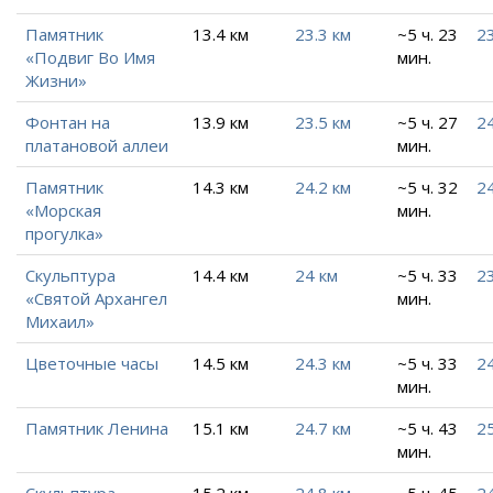
Памятник
13.4 км
23.3 км
~5 ч. 23
23
«Подвиг Во Имя
мин.
Жизни»
Фонтан на
13.9 км
23.5 км
~5 ч. 27
2
платановой аллеи
мин.
Памятник
14.3 км
24.2 км
~5 ч. 32
24
«Морская
мин.
прогулка»
Скульптура
14.4 км
24 км
~5 ч. 33
23
«Святой Архангел
мин.
Михаил»
Цветочные часы
14.5 км
24.3 км
~5 ч. 33
24
мин.
Памятник Ленина
15.1 км
24.7 км
~5 ч. 43
25
мин.