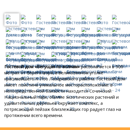
Гостевой дом «Бегущая по волнам»
располагается в 500
метрах от берега моря, в великолепном уголке
красивейшего п. Лоо Лазаревского района. Гостевой дом
имеет поистине уникальное месторасположение: в
непосредственной близости находится Сочинский
Национальный парк, обилие экзотических растений и
удивительных деревьев окружает комплекс, а
потрясающий пейзаж близлежащих гор радует глаз на
протяжении всего времени.