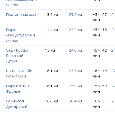
сквер»
Платановая аллея
13.9 км
23.5 км
~5 ч. 27
2
мин.
Парк
14.4 км
24.2 км
~5 ч. 36
24
«Поцелуевский
мин.
сквер»
Сад «Русско-
15 км
24.6 км
~5 ч. 42
24
Японской
мин.
Дружбы»
Роща секвойи
16.1 км
27.3 км
~6 ч. 19
27
гигантской
мин.
Парк им. М. В.
16.1 км
25.9 км
~5 ч. 59
27
Фрунзе
мин.
Сочинский
16.6 км
26.4 км
~6 ч. 5
26
Дендрарий
мин.