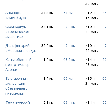
39 мин.
Аквапарк
33.8 км
53 км
~12 ч.
44
«Амфибиус»
15 мин.
Океанариум
35.1 км
47.2 км
~10 ч.
47
«Тропическая
54 мин.
амазонка»
Дельфинарий
35.2 км
47.4 км
~10 ч.
47
«Морская звезда»
56 мин.
Конькобежный
41.2 км
63.5 км
~14 ч.
52
центр «Адлер-
23 мин.
Арена»
Выставочная
41.7 км
69 км
~15 ч.
60
экспозиция
34 мин.
обезьяньего
питомника
Тематический
42.1 км
63.4 км
~14 ч.
5