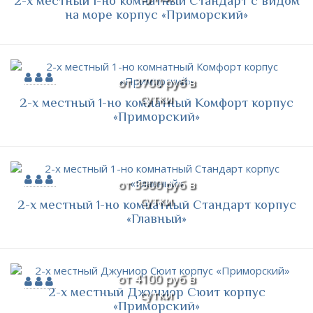
2-х местный 1-но комнатный Стандарт с видом
на море корпус «Приморский»
от 3700 руб в
сутки
2-х местный 1-но комнатный Комфорт корпус
«Приморский»
от 3900 руб в
сутки
2-х местный 1-но комнатный Стандарт корпус
«Главный»
от 4100 руб в
2-х местный Джуниор Сюит корпус
сутки
«Приморский»