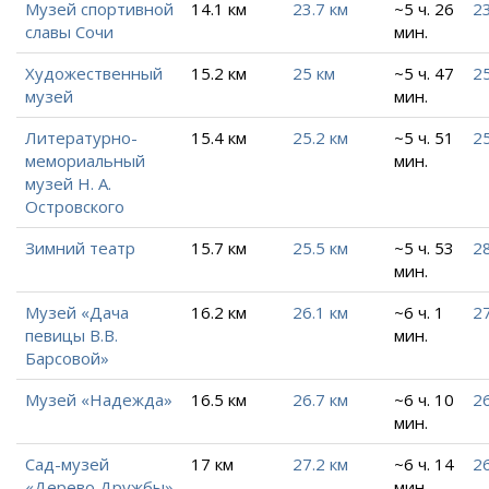
Музей спортивной
14.1 км
23.7 км
~5 ч. 26
23
славы Сочи
мин.
Художественный
15.2 км
25 км
~5 ч. 47
25
музей
мин.
Литературно-
15.4 км
25.2 км
~5 ч. 51
25
мемориальный
мин.
музей Н. А.
Островского
Зимний театр
15.7 км
25.5 км
~5 ч. 53
28
мин.
Музей «Дача
16.2 км
26.1 км
~6 ч. 1
27
певицы В.В.
мин.
Барсовой»
Музей «Надежда»
16.5 км
26.7 км
~6 ч. 10
26
мин.
Сад-музей
17 км
27.2 км
~6 ч. 14
26
«Дерево Дружбы»
мин.