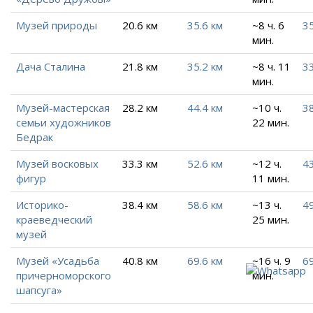
Музей природы
20.6 км
35.6 км
~8 ч. 6
35
мин.
Дача Сталина
21.8 км
35.2 км
~8 ч. 11
33
мин.
Музей-мастерская
28.2 км
44.4 км
~10 ч.
38
семьи художников
22 мин.
Бедрак
Музей восковых
33.3 км
52.6 км
~12 ч.
43
фигур
11 мин.
Историко-
38.4 км
58.6 км
~13 ч.
49
краеведческий
25 мин.
музей
Музей «Усадьба
40.8 км
69.6 км
~16 ч. 9
69
причерноморского
мин.
шапсуга»