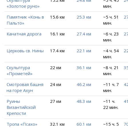
Скульптура
15.2 км
24.8 км
~5 ч. 45
24
«Золотое руно»
мин.
Памятник «Конь в
15.6 км
25.3 км
~5 ч. 51
27
Пальто»
мин.
Канатная дорога
16.1 км
27.4 км
~6 ч. 23
27
мин.
Церковь св. Нины
17.4 км
22.1 км
~4 ч. 54
22
мин.
Скульптура
22 км
36.1 км
~8 ч. 21
35
«Прометей»
мин.
Смотровая башня
24 км
46.2 км
~11 ч. 7
42
на горе Ахун
мин.
Руины
27 км
48.3 км
~11 ч.
41
Византийской
22 мин.
Крепости
Тропа «Псахо»
32.1 км
60.1 км
~15 ч. 5
70