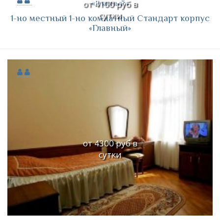
от 4100 руб в
сутки
1-но местный 1-но комнатный Стандарт корпус
«Главный»
от 4300 руб в
сутки