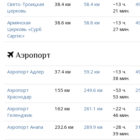
Свято-Троицкая
38.4 км
58.4 км
~13 ч.
49
церковь
21 мин.
Армянская
38.6 км
58.8 км
~13 ч.
49
Церковь «Сурб
27 мин.
Саргис»
Аэропорт
Аэропорт Адлер
37.4 км
59.2 км
~13 ч.
49
38 мин.
Аэропорт
155 км
249.6 км
~53 ч.
25
Краснодар
53 мин.
Аэропорт
162 км
261.1 км
~22 ч.
22
Геленджик
46 мин.
Аэропорт Анапа
232.6 км
289.9 км
~28 ч.
31
39 мин.