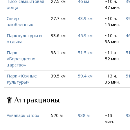
Тисо-самшитовая
27.5 км
46 км
~10 ч.
39
роща
47 мин.
Сквер
27.7 км
43.9 км
~10 ч.
39
влюбленных
15 мин.
Парк культуры и
33.6 км
45.9 км
~10 ч.
4
отдыха
38 мин.
Парк
38.1 км
51.5 км
~11 ч.
51
«Берендеево
52 мин.
царство»
Парк «Южные
39.5 км
59.4 км
~13 ч.
5
Культуры»
35 мин.
Аттракционы
Аквапарк «Лоо»
520 м
938 м
~13
9
мин.