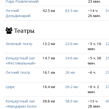
Парк Развлечений
23 мин.
Летний
42.5 км
63.5 км
~14 ч.
54
Дельфинарий
26 мин.
Театры
Зеленый театр
13.2 км
22.6 км
~5 ч. 16
22
мин.
Концертный зал
14.7 км
24.6 км
~5 ч. 38
2
«Фестивальный»
мин.
Летний театр
16.1 км
26 км
~6 ч.
27
Цирк
16.4 км
26.2 км
~6 ч. 2
2
мин.
Концертный зал
38.8 км
58.9 км
~13 ч.
49
«Мандарин Холл»
28 мин.