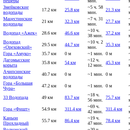
пещеры
мин.
Змейковские
~5 ч. 58
17.2 км
25.8 км
21.3 км
водопады
мин.
Мацестинские
~7 ч. 31
21 км
32.3 км
27.7 км
водопады
мин.
~10 ч.
Водопад «Ажек»
28.6 км
46.6 км
37.2 км
38 мин.
Водопад
~10 ч. 2
29.5 км
44.7 км
35.3 км
«Ореховский»
мин.
Гора «Амуко»
35.7 км
0 м
~1 мин.
0 м
Дагомысские
~12 ч.
35.8 км
54 км
45.3 км
корыта
12 мин.
Ачипсинские
40.7 км
0 м
~1 мин.
0 м
водопады
Гора «Большая
47.2 км
0 м
~1 мин.
0 м
Чура»
~18 ч.
33 Водопада
49 км
83.7 км
75.7 км
56 мин.
~69 ч.
Гора «Фишт»
54.9 км
311.4 км
311.4 км
42 мин.
Каньон
~19 ч.
55.7 км
86.4 км
78.4 км
Прохладный
47 мин.
Волконский
~20 ч.