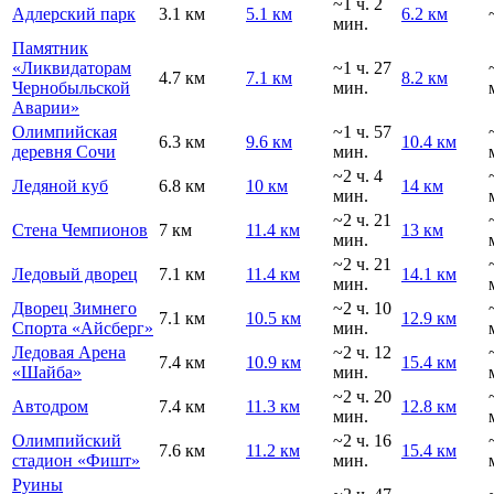
~1 ч. 2
Адлерский парк
3.1 км
5.1 км
6.2 км
мин.
Памятник
«Ликвидаторам
~1 ч. 27
4.7 км
7.1 км
8.2 км
Чернобыльской
мин.
Аварии»
Олимпийская
~1 ч. 57
6.3 км
9.6 км
10.4 км
деревня Сочи
мин.
~2 ч. 4
Ледяной куб
6.8 км
10 км
14 км
мин.
~2 ч. 21
Стена Чемпионов
7 км
11.4 км
13 км
мин.
~2 ч. 21
Ледовый дворец
7.1 км
11.4 км
14.1 км
мин.
Дворец Зимнего
~2 ч. 10
7.1 км
10.5 км
12.9 км
Спорта «Айсберг»
мин.
Ледовая Арена
~2 ч. 12
7.4 км
10.9 км
15.4 км
«Шайба»
мин.
~2 ч. 20
Автодром
7.4 км
11.3 км
12.8 км
мин.
Олимпийский
~2 ч. 16
7.6 км
11.2 км
15.4 км
стадион «Фишт»
мин.
Руины