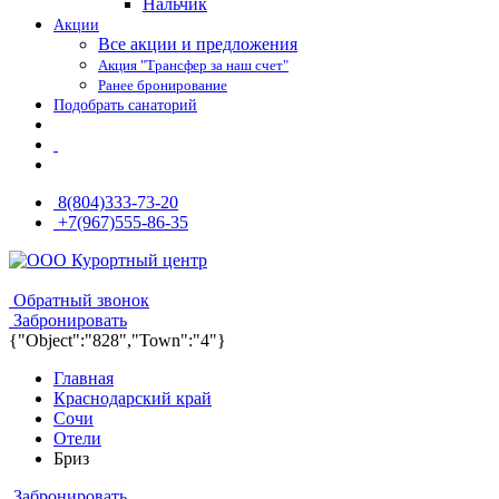
Нальчик
Акции
Все акции и предложения
Акция "Трансфер за наш счет"
Ранее бронирование
Подобрать санаторий
8(804)333-73-20
+7(967)555-86-35
8(804)333-73-20
8(967)555-86-35
Обратный звонок
Забронировать
{"Object":"828","Town":"4"}
Главная
Краснодарский край
Сочи
Отели
Бриз
Забронировать