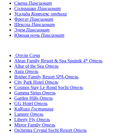
Смена
Пансионат
Солнышко
Пансионат
Усадьба
Комплекс отдыха
Фрегат
Пансионат
Шексна
Пансионат
Эдем
Пансионат
Южная ночь
Пансионат
Отели Сочи
Alean Family Resort & Spa Sputnik 4*
Отель
Allur of the Sea
Отель
Aura
Отель
Bridge Family Resort
SPA-Отель
City Park Hotel
Отель
Cosmos Stay Le Rond Sochi
Отель
Gamma Sirius
Отель
Garden Hills
Отель
GG Hotel
Отель
KaRuzo
Гостиница
Lamore
Отель
Liberty Fly
Отель
Mirror Family
Отель
Orchestra Crystal Sochi Resort
Отель