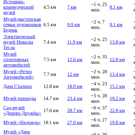
Историко-
~1 ч. 25
краеведческий
4.5 км
7 км
8.1 км
мин.
музей
Музей-мастерская
~2 ч. 7
семьи художников
6.5 км
9.9 км
9.1 км
мин.
Бедрак
Электрический
~2 ч. 25
музей Николы
7.4 км
11.9 км
13.8 км
мин.
Тесла
Музей
~2 ч. 35
спортивных
7.5 км
12.6 км
12.8 км
мин.
автомобилей
Музей «Ретро
~2 ч. 28
7.7 км
12 км
13.4 км
Автомобилей»
мин.
~4 ч. 23
Дача Сталина
12.8 км
18.9 км
15.2 км
мин.
~5 ч. 28
Музей природы
14.7 км
23.4 км
19.2 км
мин.
Сад-музей
~6 ч. 37
17.6 км
28.7 км
22.8 км
«Дерево Дружбы»
мин.
~6 ч. 27
Музей «Надежда»
18.1 км
27.9 км
19.8 км
мин.
Музей «Дача
~6 ч. 30