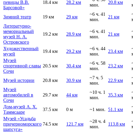
певицы В.В.
18.4 км
28.2 км
20.8 км
мин.
Барсовой»
~6 ч. 41
Зимний театр
19 км
29 км
21 км
мин.
Литературно-
мемориальный
~6 ч. 41
19.2 км
28.9 км
21 км
музей Н. А.
мин.
Островского
Художественный
~6 ч. 44
19.4 км
29.2 км
23.4 км
музей
мин.
Музей
~6 ч. 58
спортивной славы
20.5 км
30.4 км
23.2 км
мин.
Сочи
~7 ч. 5
Музей истории
20.8 км
30.9 км
22.9 км
мин.
Музей
~10 ч. 1
автомобилей в
29.7 км
44 км
35.3 км
мин.
Сочи
Дом-музей А. Х.
37.5 км
0 м
~1 мин.
51.1 км
Таммсааре
Музей «Усадьба
~28 ч. 4
причерноморского
74.5 км
121.7 км
113.8 км
мин.
шапсуга»