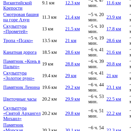
~2 ч. 47
Византийской
9.1 км
12.3 км
11.6 км
мин.
Крепости
Смотровая башня
~5 ч. 20
11.3 км
21.4 км
23.9 км
на горе Ахун
мин.
Скульптура
~5 ч. 10
13 км
21.5 км
17.8 км
«Прометей»
мин.
~5 ч. 19
Тропа «Псахо»
13.5 км
21 км
28.6 км
мин.
~6 ч. 41
Канатная дорога
18.5 км
28.6 км
21.6 км
мин.
Памятник «Конь в
~6 ч. 39
19 км
28.8 км
20.8 км
Пальто»
мин.
Скульптура
~6 ч. 41
19.4 км
29 км
21 км
«Золотое руно»
мин.
~6 ч. 44
Памятник Ленина
19.6 км
29.2 км
23.1 км
мин.
~6 ч. 53
Цветочные часы
20.2 км
29.9 км
22.5 км
мин.
Скульптура
~6 ч. 51
«Святой Архангел
20.2 км
29.8 км
22.2 км
мин.
Михаил»
Памятник
~6 ч. 54
«Морская
20.3 км
30.1 км
22.3 км