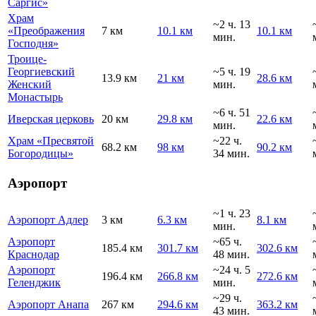
Саргис»
Храм
~2 ч. 13
«Преображения
7 км
10.1 км
10.1 км
мин.
Господня»
Троице-
Георгиевский
~5 ч. 19
13.9 км
21 км
28.6 км
Женский
мин.
Монастырь
~6 ч. 51
Иверская церковь
20 км
29.8 км
22.6 км
мин.
Храм «Пресвятой
~22 ч.
68.2 км
98 км
90.2 км
Богородицы»
34 мин.
Аэропорт
~1 ч. 23
Аэропорт Адлер
3 км
6.3 км
8.1 км
мин.
Аэропорт
~65 ч.
185.4 км
301.7 км
302.6 км
Краснодар
48 мин.
Аэропорт
~24 ч. 5
196.4 км
266.8 км
272.6 км
Геленджик
мин.
~29 ч.
Аэропорт Анапа
267 км
294.6 км
363.2 км
43 мин.