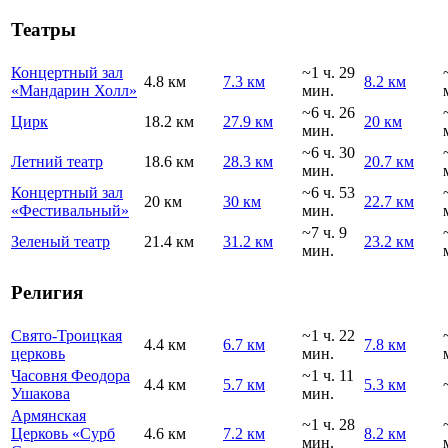
Театры
Концертный зал
~1 ч. 29
4.8 км
7.3 км
8.2 км
«Мандарин Холл»
мин.
~6 ч. 26
Цирк
18.2 км
27.9 км
20 км
мин.
~6 ч. 30
Летний театр
18.6 км
28.3 км
20.7 км
мин.
Концертный зал
~6 ч. 53
20 км
30 км
22.7 км
«Фестивальный»
мин.
~7 ч. 9
Зеленый театр
21.4 км
31.2 км
23.2 км
мин.
Религия
Свято-Троицкая
~1 ч. 22
4.4 км
6.7 км
7.8 км
церковь
мин.
Часовня Феодора
~1 ч. 11
4.4 км
5.7 км
5.3 км
Ушакова
мин.
Армянская
~1 ч. 28
Церковь «Сурб
4.6 км
7.2 км
8.2 км
мин.