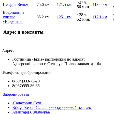
~27 ч.
Пещера Ведьм
75.6 км
121.5 км
113.6 км
56 мин.
Водопады и
~28 ч.
ущелье
85.2 км
125.1 км
117.1 км
52 мин.
«Наджиго»
Адрес и контакты
Адрес:
Гостиница «Бриз» расположен по адресу:
Адлерский район г. Слчи, ул. Православная, д. 16а
Телефоны для бронирования:
8(804)333-73-20
8(967)555-86-35
Забронировать
Санатории Сочи
Bridge Resort
Санаторно-курортный комплекс
Авангард
Санаторий