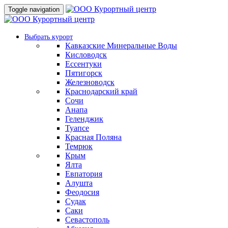
Toggle navigation
Выбрать курорт
Кавказские Минеральные Воды
Кисловодск
Ессентуки
Пятигорск
Железноводск
Краснодарский край
Сочи
Анапа
Геленджик
Туапсе
Красная Поляна
Темрюк
Крым
Ялта
Евпатория
Алушта
Феодосия
Судак
Саки
Севастополь