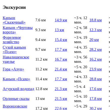
Экскурсии
Каньон
~3 ч. 12
7.6 км
14.9 км
18.8 км
«Сказочный»
мин.
Каньон «Чертовы
~2 ч. 58
9.3 км
13 км
12.3 км
ворота»
мин.
Форелевое
~3 ч. 19
9.4 км
15.4 км
20 км
хозяйство
мин.
Сухой каньон
~4 ч. 35
9.7 км
17.7 км
28.2 км
«Псахо»
мин.
Навалищенское
~3 ч. 56
11.2 км
16.7 км
16.2 км
ущелье
мин.
~5 ч. 20
Гора «Ахун»
11.2 км
21.4 км
23.9 км
мин.
~4 ч. 33
Каньон «Псахо»
11.4 км
17.7 км
28.8 км
мин.
~5 ч. 4
Агурский водопад
12.8 км
21.3 км
17.6 км
мин.
~5 ч. 10
Орлиные скалы
13 км
21.5 км
17.8 км
мин.
Воронцовские
~5 ч. 29
17.2 км
22.6 км
30.2 км