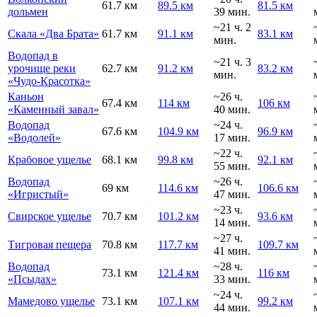
61.7 км
89.5 км
81.5 км
дольмен
39 мин.
~21 ч. 2
Скала «Два Брата»
61.7 км
91.1 км
83.1 км
мин.
Водопад в
~21 ч. 3
урочище реки
62.7 км
91.2 км
83.2 км
мин.
«Чудо-Красотка»
Каньон
~26 ч.
67.4 км
114 км
106 км
«Каменный завал»
40 мин.
Водопад
~24 ч.
67.6 км
104.9 км
96.9 км
«Водолей»
17 мин.
~22 ч.
Крабовое ущелье
68.1 км
99.8 км
92.1 км
55 мин.
Водопад
~26 ч.
69 км
114.6 км
106.6 км
«Игристый»
47 мин.
~23 ч.
Свирское ущелье
70.7 км
101.2 км
93.6 км
14 мин.
~27 ч.
Тигровая пещера
70.8 км
117.7 км
109.7 км
41 мин.
Водопад
~28 ч.
73.1 км
121.4 км
116 км
«Псыдах»
33 мин.
~24 ч.
Мамедово ущелье
73.1 км
107.1 км
99.2 км
44 мин.