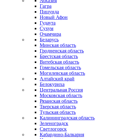
Абхазия
Гагра
Пицунда
Новый Афон
Гудаута
Сухум
Очамчира
Беларусь
Минская область
Гродненская область
Брестская область
Витебская область
Гомельская область
Могилевская область
Алтайский край
Белокуриха
Центральная Россия
Московская область
Рязанская область
Тверская область
Тульская область
Калининградская область
Зеленоградск
Светлогорск
Кабардино-Балкария