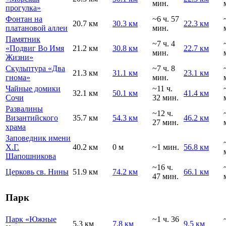
мин.
прогулка»
Фонтан на
~6 ч. 57
20.7 км
30.3 км
22.3 км
платановой аллеи
мин.
Памятник
~7 ч. 4
«Подвиг Во Имя
21.2 км
30.8 км
22.7 км
мин.
Жизни»
Скульптура «Два
~7 ч. 8
21.3 км
31.1 км
23.1 км
гнома»
мин.
Чайные домики
~11 ч.
32.1 км
50.1 км
41.4 км
Сочи
32 мин.
Развалины
~12 ч.
Византийского
35.7 км
54.3 км
46.2 км
27 мин.
храма
Заповедник имени
Х.Г.
40.2 км
0 м
~1 мин.
56.8 км
Шапошникова
~16 ч.
Церковь св. Нины
51.9 км
74.2 км
66.1 км
47 мин.
Парк
Парк «Южные
~1 ч. 36
5.3 км
7.8 км
9.5 км