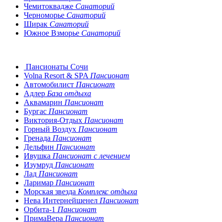
Чемитоквадже
Санаторий
Черноморье
Санаторий
Ширак
Санаторий
Южное Взморье
Санаторий
Пансионаты Сочи
Volna Resort & SPA
Пансионат
Автомобилист
Пансионат
Адлер
База отдыха
Аквамарин
Пансионат
Бургас
Пансионат
Виктория-Отдых
Пансионат
Горный Воздух
Пансионат
Гренада
Пансионат
Дельфин
Пансионат
Ивушка
Пансионат с лечением
Изумруд
Пансионат
Лад
Пансионат
Ларимар
Пансионат
Морская звезда
Комплекс отдыха
Нева Интернейшенел
Пансионат
Орбита-1
Пансионат
ПримаВера
Пансионат