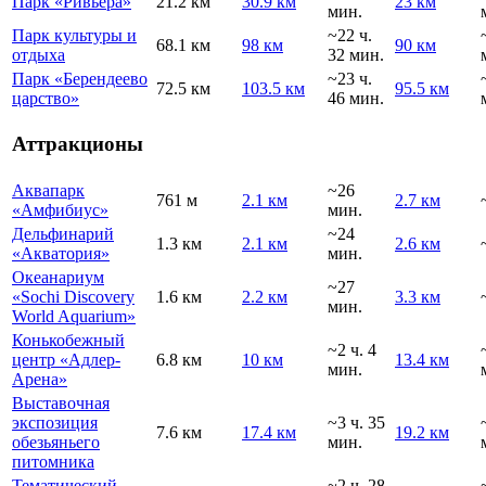
Парк «Ривьера»
21.2 км
30.9 км
23 км
мин.
Парк культуры и
~22 ч.
68.1 км
98 км
90 км
отдыха
32 мин.
Парк «Берендеево
~23 ч.
72.5 км
103.5 км
95.5 км
царство»
46 мин.
Аттракционы
Аквапарк
~26
761 м
2.1 км
2.7 км
«Амфибиус»
мин.
Дельфинарий
~24
1.3 км
2.1 км
2.6 км
«Акватория»
мин.
Океанариум
~27
«Sochi Discovery
1.6 км
2.2 км
3.3 км
мин.
World Aquarium»
Конькобежный
~2 ч. 4
центр «Адлер-
6.8 км
10 км
13.4 км
мин.
Арена»
Выставочная
экспозиция
~3 ч. 35
7.6 км
17.4 км
19.2 км
обезьяньего
мин.
питомника
Тематический
~2 ч. 28