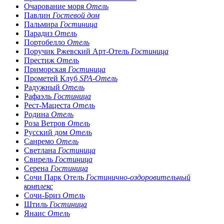
Очарование моря
Отель
Павлин
Гостевой дом
Пальмира
Гостиница
Парадиз
Отель
Портобелло
Отель
Поручик Ржевский Арт-Отель
Гостиница
Престиж
Отель
Приморская
Гостиница
Прометей Клуб
SPA-Отель
Радужный
Отель
Рафаэль
Гостиница
Рест-Мацеста
Отель
Родина
Отель
Роза Ветров
Отель
Русский дом
Отель
Санремо
Отель
Светлана
Гостиница
Свирель
Гостиница
Серена
Гостиница
Сочи Парк Отель
Гостинично-оздоровительный
комплекс
Сочи-Бриз
Отель
Штиль
Гостиница
Янаис
Отель