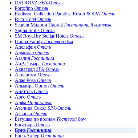
OSTROVA
SPA-Отель
Portofino
Отель
Radisson Collection Paradise Resort & SPA
Отель
Rich Hotel
Отель
Searent Мадрид Парк 2
Гостиничный комплекс
Sigma Sirius
Отель
SM Royal by Stellar Hotels
Отель
Unona Family
Гостевой дом
Адельфия
Отель
Адмирал
Отель
Азалия
Гостиница
АиР-Тамара
Гостиница
Акваград
SPA-Отель
Аквариум
Отель
Алая Роза
Отель
Альмира Орион
Отель
Анатоль
Отель
Арго
Отель
Арфа
Парк-отель
Ателика Сокол
SPA-Отель
Атланта
Отель
Бегущая по волнам
Гостевой дом
Богатырь
Отель
Бриз
Гостиница
Бриз-Адлер
Гостиница