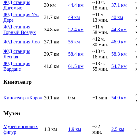
Ж/Д станция
~10 ч.
30 км
44.4 км
37.1 км
Дагомыс
18 мин.
Ж/Д станция Уч-
~11 ч.
31.7 км
49 км
40 км
Дере
13 мин.
Ж/Д станция
~11 ч.
34.8 км
52.4 км
44.8 км
Горный Воздух
58 мин.
~12 ч.
Ж/Д станция Лоо
37.1 км
55 км
46.9 км
30 мин.
Ж/Д станция
~13 ч.
39.7 км
58.4 км
58.3 км
Лесная
16 мин.
Ж/Д станция
~13 ч.
41.8 км
61.5 км
54.7 км
Вардане
55 мин.
Кинотеатр
Кинотеатр «Каро»
39.1 км
0 м
~1 мин.
54.9 км
Музеи
Музей восковых
~22
1.3 км
1.9 км
2.5 км
фигур
мин.