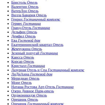
Бристоль
Отель
Валентин
Отель
ВатерЛоо
Отель
Вилла Бавария
Отель
Генрих
Гостиничный комплекс
Гермес
Гостиница
Гранд-Отель
Гостиница
Дельфин
Отель
Демфил
Отель
Ева
Гостевой дом
Екатерининский квартал
Отель
Жемчужина
Отель
Зеленый попугай
Гостиница
Каисса
Отель
Корсар
Отель
Кристалл
Гостиница
Лазурная Отель и Спа
Гостиничный комплекс
ЛиДиАнна
Гостевой дом
Меридиан
Отель
Моне
Отель
Наташа Ростова Арт-Отель
Гостиница
Озеро Дивное
Парк-отель
Орджоникидзе
Отель
Орешник
Отель
Орешник
Гостиничный комплекс