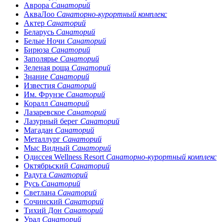
Аврора
Санаторий
АкваЛоо
Санаторно-курортный комплекс
Актер
Санаторий
Беларусь
Санаторий
Белые Ночи
Санаторий
Бирюза
Санаторий
Заполярье
Санаторий
Зеленая роща
Санаторий
Знание
Санаторий
Известия
Санаторий
Им. Фрунзе
Санаторий
Коралл
Санаторий
Лазаревское
Санаторий
Лазурный берег
Санаторий
Магадан
Санаторий
Металлург
Санаторий
Мыс Видный
Санаторий
Одиссея Wellness Resort
Санаторно-курортный комплекс
Октябрьский
Санаторий
Радуга
Санаторий
Русь
Санаторий
Светлана
Санаторий
Сочинский
Санаторий
Тихий Дон
Санаторий
Урал
Санаторий