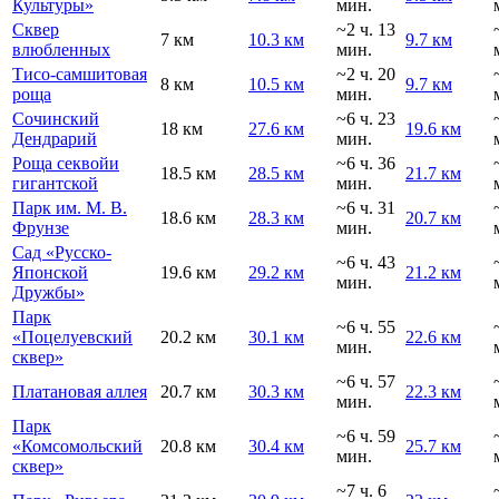
Культуры»
мин.
Сквер
~2 ч. 13
7 км
10.3 км
9.7 км
влюбленных
мин.
Тисо-самшитовая
~2 ч. 20
8 км
10.5 км
9.7 км
роща
мин.
Сочинский
~6 ч. 23
18 км
27.6 км
19.6 км
Дендрарий
мин.
Роща секвойи
~6 ч. 36
18.5 км
28.5 км
21.7 км
гигантской
мин.
Парк им. М. В.
~6 ч. 31
18.6 км
28.3 км
20.7 км
Фрунзе
мин.
Сад «Русско-
~6 ч. 43
Японской
19.6 км
29.2 км
21.2 км
мин.
Дружбы»
Парк
~6 ч. 55
«Поцелуевский
20.2 км
30.1 км
22.6 км
мин.
сквер»
~6 ч. 57
Платановая аллея
20.7 км
30.3 км
22.3 км
мин.
Парк
~6 ч. 59
«Комсомольский
20.8 км
30.4 км
25.7 км
мин.
сквер»
~7 ч. 6