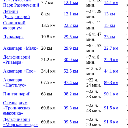
7.7 км
12.1 км
14.1 км
Парк Развлечений
мин.
Летний
~2 ч. 29
8 км
12.1 км
13 км
Дельфинарий
мин.
Сочинский
~5 ч. 11
13.5 км
22.2 км
15 км
аквариум
мин.
~6 ч. 47
Луна-парк
19.8 км
29.5 км
23 км
мин.
~6 ч. 53
Аквапарк «Маяк»
20 км
29.9 км
22.7 км
мин.
Дельфинарий
~7 ч. 6
21.2 км
30.9 км
22.9 км
«Ривьера»
мин.
~12 ч. 2
Аквапарк «Лоо»
34.4 км
52.5 км
44.1 км
мин.
Аквапарк
~22 ч.
67.5 км
97.4 км
89.3 км
«Наутилус»
24 мин.
~22 ч.
Пингвинарий
68 км
98.2 км
90.1 км
33 мин.
Океанариум
~22 ч.
«Тропическая
69.6 км
99.3 км
91.5 км
48 мин.
амазонка»
Дельфинарий
~22 ч.
69.6 км
99.5 км
91.6 км
«Морская звезда»
50 мин.