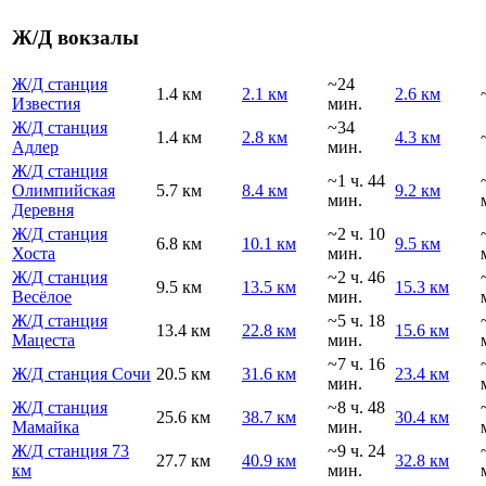
Ж/Д вокзалы
Ж/Д станция
~24
1.4 км
2.1 км
2.6 км
Известия
мин.
Ж/Д станция
~34
1.4 км
2.8 км
4.3 км
Адлер
мин.
Ж/Д станция
~1 ч. 44
Олимпийская
5.7 км
8.4 км
9.2 км
мин.
Деревня
Ж/Д станция
~2 ч. 10
6.8 км
10.1 км
9.5 км
Хоста
мин.
Ж/Д станция
~2 ч. 46
9.5 км
13.5 км
15.3 км
Весёлое
мин.
Ж/Д станция
~5 ч. 18
13.4 км
22.8 км
15.6 км
Мацеста
мин.
~7 ч. 16
Ж/Д станция Сочи
20.5 км
31.6 км
23.4 км
мин.
Ж/Д станция
~8 ч. 48
25.6 км
38.7 км
30.4 км
Мамайка
мин.
Ж/Д станция 73
~9 ч. 24
27.7 км
40.9 км
32.8 км
км
мин.