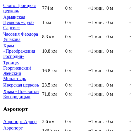
Свято-Троицкая
774 м
0 м
~1 мин.
0 м
церковь
Армянская
Церковь «Сурб
1 км
0 м
~1 мин.
0 м
Саргис»
Часовня Феодора
8.3 км
0 м
~1 мин.
0 м
Ушакова
Храм
«Преображения
10.8 км
0 м
~1 мин.
0 м
Господня»
Троице-
Георгиевский
16.8 км
0 м
~1 мин.
0 м
Женский
Монастырь
Иверская церковь
23.5 км
0 м
~1 мин.
0 м
Храм «Пресвятой
71.8 км
0 м
~1 мин.
0 м
Богородицы»
Аэропорт
Аэропорт Адлер
2.6 км
0 м
~1 мин.
0 м
Аэропорт
189.3 км
0 м
~1 мин.
0 м