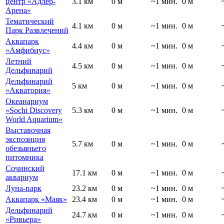
центр «Адлер-
3.1 км
0 м
~1 мин.
0 м
Арена»
Тематический
4.1 км
0 м
~1 мин.
0 м
Парк Развлечений
Аквапарк
4.4 км
0 м
~1 мин.
0 м
«Амфибиус»
Летний
4.5 км
0 м
~1 мин.
0 м
Дельфинарий
Дельфинарий
5 км
0 м
~1 мин.
0 м
«Акватория»
Океанариум
«Sochi Discovery
5.3 км
0 м
~1 мин.
0 м
World Aquarium»
Выставочная
экспозиция
5.7 км
0 м
~1 мин.
0 м
обезьяньего
питомника
Сочинский
17.1 км
0 м
~1 мин.
0 м
аквариум
Луна-парк
23.2 км
0 м
~1 мин.
0 м
Аквапарк «Маяк»
23.4 км
0 м
~1 мин.
0 м
Дельфинарий
24.7 км
0 м
~1 мин.
0 м
«Ривьера»