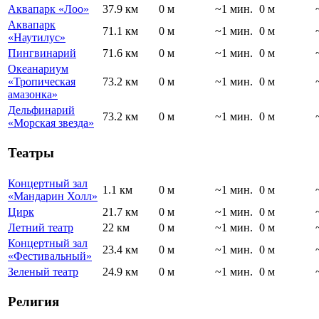
Аквапарк «Лоо»
37.9 км
0 м
~1 мин.
0 м
Аквапарк
71.1 км
0 м
~1 мин.
0 м
«Наутилус»
Пингвинарий
71.6 км
0 м
~1 мин.
0 м
Океанариум
«Тропическая
73.2 км
0 м
~1 мин.
0 м
амазонка»
Дельфинарий
73.2 км
0 м
~1 мин.
0 м
«Морская звезда»
Театры
Концертный зал
1.1 км
0 м
~1 мин.
0 м
«Мандарин Холл»
Цирк
21.7 км
0 м
~1 мин.
0 м
Летний театр
22 км
0 м
~1 мин.
0 м
Концертный зал
23.4 км
0 м
~1 мин.
0 м
«Фестивальный»
Зеленый театр
24.9 км
0 м
~1 мин.
0 м
Религия