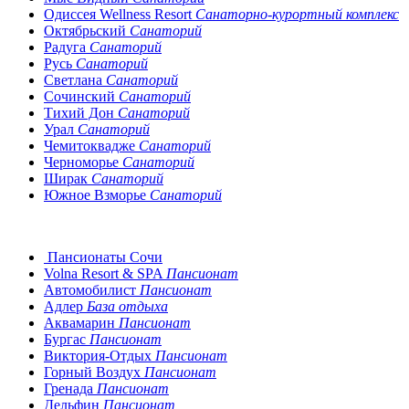
Одиссея Wellness Resort
Санаторно-курортный комплекс
Октябрьский
Санаторий
Радуга
Санаторий
Русь
Санаторий
Светлана
Санаторий
Сочинский
Санаторий
Тихий Дон
Санаторий
Урал
Санаторий
Чемитоквадже
Санаторий
Черноморье
Санаторий
Ширак
Санаторий
Южное Взморье
Санаторий
Пансионаты Сочи
Volna Resort & SPA
Пансионат
Автомобилист
Пансионат
Адлер
База отдыха
Аквамарин
Пансионат
Бургас
Пансионат
Виктория-Отдых
Пансионат
Горный Воздух
Пансионат
Гренада
Пансионат
Дельфин
Пансионат