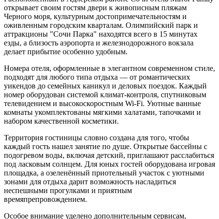
открывает своим гостям двери к живописным пляжам
Черного моря, культурным достопримечательностям и
оживленным городским кварталам. Олимпийский парк и
аттракционы "Сочи Парка" находятся всего в 15 минутах
езды, а близость аэропорта и железнодорожного вокзала
делает прибытие особенно удобным.
Номера отеля, оформленные в элегантном современном стиле,
подходят для любого типа отдыха — от романтических
уикендов до семейных каникул и деловых поездок. Каждый
номер оборудован системой климат-контроля, спутниковым
телевидением и высокоскоростным Wi-Fi. Уютные ванные
комнаты укомплектованы мягкими халатами, тапочками и
набором качественной косметики.
Территория гостиницы словно создана для того, чтобы
каждый гость нашел занятие по душе. Открытые бассейны с
подогревом воды, включая детский, приглашают расслабиться
под ласковым солнцем. Для юных гостей оборудована игровая
площадка, а озеленённый приотельный участок с уютными
зонами для отдыха дарит возможность насладиться
неспешными прогулками и приятным
времяпрепровождением.
Особое внимание уделено дополнительным сервисам,