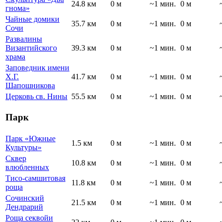
24.8 км
0 м
~1 мин.
0 м
гнома»
Чайные домики
35.7 км
0 м
~1 мин.
0 м
Сочи
Развалины
Византийского
39.3 км
0 м
~1 мин.
0 м
храма
Заповедник имени
Х.Г.
41.7 км
0 м
~1 мин.
0 м
Шапошникова
Церковь св. Нины
55.5 км
0 м
~1 мин.
0 м
Парк
Парк «Южные
1.5 км
0 м
~1 мин.
0 м
Культуры»
Сквер
10.8 км
0 м
~1 мин.
0 м
влюбленных
Тисо-самшитовая
11.8 км
0 м
~1 мин.
0 м
роща
Сочинский
21.5 км
0 м
~1 мин.
0 м
Дендрарий
Роща секвойи