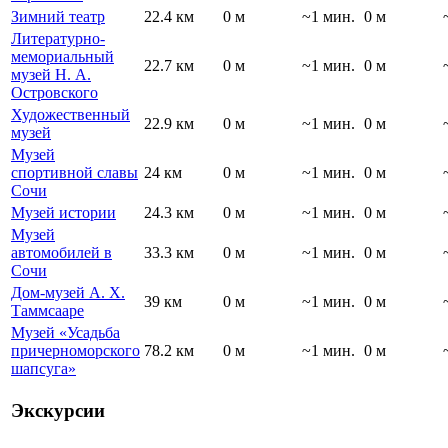
Зимний театр
22.4 км
0 м
~1 мин.
0 м
Литературно-
мемориальный
22.7 км
0 м
~1 мин.
0 м
музей Н. А.
Островского
Художественный
22.9 км
0 м
~1 мин.
0 м
музей
Музей
спортивной славы
24 км
0 м
~1 мин.
0 м
Сочи
Музей истории
24.3 км
0 м
~1 мин.
0 м
Музей
автомобилей в
33.3 км
0 м
~1 мин.
0 м
Сочи
Дом-музей А. Х.
39 км
0 м
~1 мин.
0 м
Таммсааре
Музей «Усадьба
причерноморского
78.2 км
0 м
~1 мин.
0 м
шапсуга»
Экскурсии