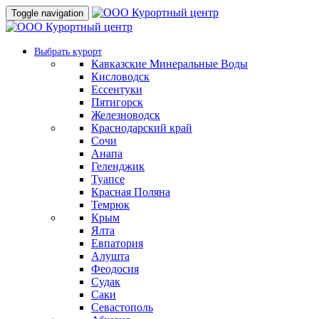
Toggle navigation
Выбрать курорт
Кавказские Минеральные Воды
Кисловодск
Ессентуки
Пятигорск
Железноводск
Краснодарский край
Сочи
Анапа
Геленджик
Туапсе
Красная Поляна
Темрюк
Крым
Ялта
Евпатория
Алушта
Феодосия
Судак
Саки
Севастополь