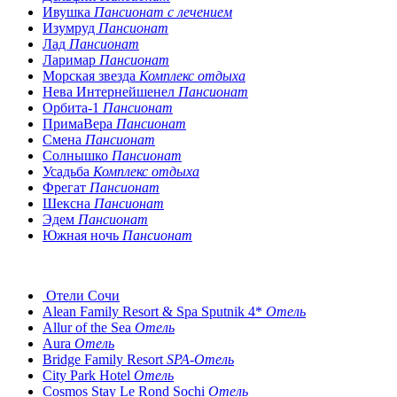
Ивушка
Пансионат с лечением
Изумруд
Пансионат
Лад
Пансионат
Ларимар
Пансионат
Морская звезда
Комплекс отдыха
Нева Интернейшенел
Пансионат
Орбита-1
Пансионат
ПримаВера
Пансионат
Смена
Пансионат
Солнышко
Пансионат
Усадьба
Комплекс отдыха
Фрегат
Пансионат
Шексна
Пансионат
Эдем
Пансионат
Южная ночь
Пансионат
Отели Сочи
Alean Family Resort & Spa Sputnik 4*
Отель
Allur of the Sea
Отель
Aura
Отель
Bridge Family Resort
SPA-Отель
City Park Hotel
Отель
Cosmos Stay Le Rond Sochi
Отель