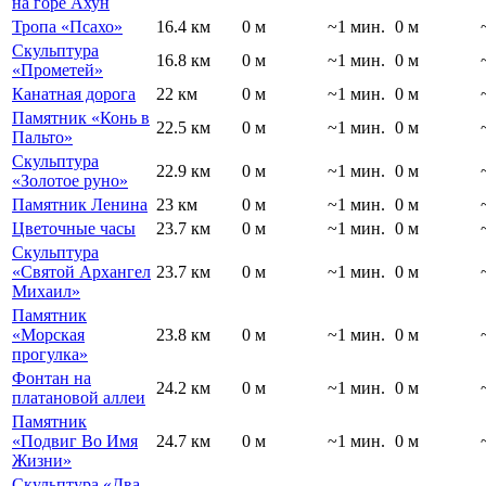
на горе Ахун
Тропа «Псахо»
16.4 км
0 м
~1 мин.
0 м
Скульптура
16.8 км
0 м
~1 мин.
0 м
«Прометей»
Канатная дорога
22 км
0 м
~1 мин.
0 м
Памятник «Конь в
22.5 км
0 м
~1 мин.
0 м
Пальто»
Скульптура
22.9 км
0 м
~1 мин.
0 м
«Золотое руно»
Памятник Ленина
23 км
0 м
~1 мин.
0 м
Цветочные часы
23.7 км
0 м
~1 мин.
0 м
Скульптура
«Святой Архангел
23.7 км
0 м
~1 мин.
0 м
Михаил»
Памятник
«Морская
23.8 км
0 м
~1 мин.
0 м
прогулка»
Фонтан на
24.2 км
0 м
~1 мин.
0 м
платановой аллеи
Памятник
«Подвиг Во Имя
24.7 км
0 м
~1 мин.
0 м
Жизни»
Скульптура «Два