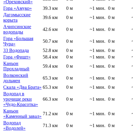
«Ореховский»
Гора «Амуко»
39.3 км
0 м
~1 мин.
0 м
Дагомысские
39.6 км
0 м
~1 мин.
0 м
корыта
Ачипсинские
42.6 км
0 м
~1 мин.
0 м
водопады
Гора «Большая
50.7 км
0 м
~1 мин.
0 м
Чура»
33 Водопада
52.8 км
0 м
~1 мин.
0 м
Гора «Фишт»
58.4 км
0 м
~1 мин.
0 м
Каньон
59.4 км
0 м
~1 мин.
0 м
Прохладный
Волконский
65.3 км
0 м
~1 мин.
0 м
дольмен
Скала «Два Брата»
65.3 км
0 м
~1 мин.
0 м
Водопад в
урочище реки
66.3 км
0 м
~1 мин.
0 м
«Чудо-Красотка»
Каньон
71.2 км
0 м
~1 мин.
0 м
«Каменный завал»
Водопад
71.3 км
0 м
~1 мин.
0 м
«Водолей»