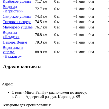
Крабовое ущелье
71.7 км
0 м
~1 мин.
0 м
Водопад
72.7 км
0 м
~1 мин.
0 м
«Игристый»
Свирское ущелье
74.3 км
0 м
~1 мин.
0 м
Тигровая пещера
74.5 км
0 м
~1 мин.
0 м
Мамедово ущелье
76.7 км
0 м
~1 мин.
0 м
Водопад
76.8 км
0 м
~1 мин.
0 м
«Псыдах»
Пещера Ведьм
79.3 км
0 м
~1 мин.
0 м
Водопады и
ущелье
88.8 км
0 м
~1 мин.
0 м
«Наджиго»
Адрес и контакты
Адрес:
Отель «Mirror Family» расположен по адресу:
г. Сочи, Адлерский р-н, ул. Кирова, д. 95
Телефоны для бронирования: