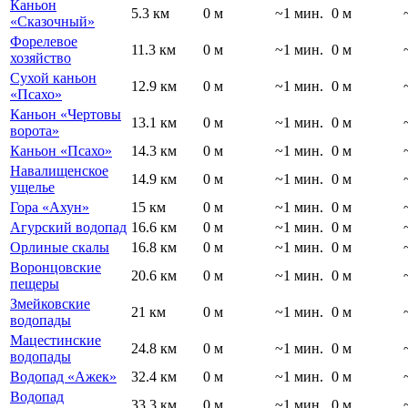
Каньон
5.3 км
0 м
~1 мин.
0 м
«Сказочный»
Форелевое
11.3 км
0 м
~1 мин.
0 м
хозяйство
Сухой каньон
12.9 км
0 м
~1 мин.
0 м
«Псахо»
Каньон «Чертовы
13.1 км
0 м
~1 мин.
0 м
ворота»
Каньон «Псахо»
14.3 км
0 м
~1 мин.
0 м
Навалищенское
14.9 км
0 м
~1 мин.
0 м
ущелье
Гора «Ахун»
15 км
0 м
~1 мин.
0 м
Агурский водопад
16.6 км
0 м
~1 мин.
0 м
Орлиные скалы
16.8 км
0 м
~1 мин.
0 м
Воронцовские
20.6 км
0 м
~1 мин.
0 м
пещеры
Змейковские
21 км
0 м
~1 мин.
0 м
водопады
Мацестинские
24.8 км
0 м
~1 мин.
0 м
водопады
Водопад «Ажек»
32.4 км
0 м
~1 мин.
0 м
Водопад
33.3 км
0 м
~1 мин.
0 м