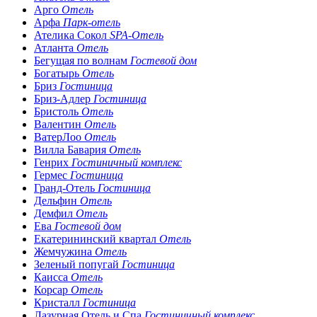
Арго
Отель
Арфа
Парк-отель
Ателика Сокол
SPA-Отель
Атланта
Отель
Бегущая по волнам
Гостевой дом
Богатырь
Отель
Бриз
Гостиница
Бриз-Адлер
Гостиница
Бристоль
Отель
Валентин
Отель
ВатерЛоо
Отель
Вилла Бавария
Отель
Генрих
Гостиничный комплекс
Гермес
Гостиница
Гранд-Отель
Гостиница
Дельфин
Отель
Демфил
Отель
Ева
Гостевой дом
Екатерининский квартал
Отель
Жемчужина
Отель
Зеленый попугай
Гостиница
Каисса
Отель
Корсар
Отель
Кристалл
Гостиница
Лазурная Отель и Спа
Гостиничный комплекс