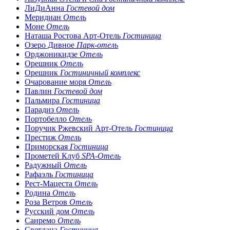
ЛиДиАнна
Гостевой дом
Меридиан
Отель
Моне
Отель
Наташа Ростова Арт-Отель
Гостиница
Озеро Дивное
Парк-отель
Орджоникидзе
Отель
Орешник
Отель
Орешник
Гостиничный комплекс
Очарование моря
Отель
Павлин
Гостевой дом
Пальмира
Гостиница
Парадиз
Отель
Портобелло
Отель
Поручик Ржевский Арт-Отель
Гостиница
Престиж
Отель
Приморская
Гостиница
Прометей Клуб
SPA-Отель
Радужный
Отель
Рафаэль
Гостиница
Рест-Мацеста
Отель
Родина
Отель
Роза Ветров
Отель
Русский дом
Отель
Санремо
Отель
Светлана
Гостиница