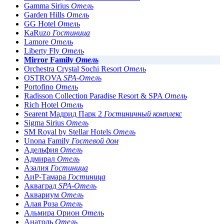
Gamma Sirius
Отель
Garden Hills
Отель
GG Hotel
Отель
KaRuzo
Гостиница
Lamore
Отель
Liberty Fly
Отель
Mirror Family
Отель
Orchestra Crystal Sochi Resort
Отель
OSTROVA
SPA-Отель
Portofino
Отель
Radisson Collection Paradise Resort & SPA
Отель
Rich Hotel
Отель
Searent Мадрид Парк 2
Гостиничный комплекс
Sigma Sirius
Отель
SM Royal by Stellar Hotels
Отель
Unona Family
Гостевой дом
Адельфия
Отель
Адмирал
Отель
Азалия
Гостиница
АиР-Тамара
Гостиница
Акваград
SPA-Отель
Аквариум
Отель
Алая Роза
Отель
Альмира Орион
Отель
Анатоль
Отель