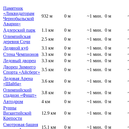
Памятник
«Ликвидаторам
932 м
0 м
~1 мин.
0 м
Чернобыльской
Аварии»
Адлерский парк
1.1 км
0 м
~1 мин.
0 м
Олимпийская
2.5 км
0 м
~1 мин.
0 м
деревня Сочи
Ледяной куб
3.1 км
0 м
~1 мин.
0 м
Стена Чемпионов
3.3 км
0 м
~1 мин.
0 м
Ледовый дворец
3.3 км
0 м
~1 мин.
0 м
Дворец Зимнего
3.5 км
0 м
~1 мин.
0 м
Спорта «Айсберг»
Ледовая Арена
3.6 км
0 м
~1 мин.
0 м
«Шайба»
Олимпийский
3.8 км
0 м
~1 мин.
0 м
стадион «Фишт»
Автодром
4 км
0 м
~1 мин.
0 м
Руины
Византийской
12.9 км
0 м
~1 мин.
0 м
Крепости
Смотровая башня
15.1 км
0 м
~1 мин.
0 м