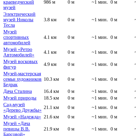
краеведческий
986 м
0 м
~1 мин.
0 м
музей
Электрический
музей Николы
3.8 км
0 м
~1 мин.
0 м
Тесла
Музей
спортивных
4.1 км
0 м
~1 мин.
0 м
автомобилей
Музей «Ретро
4.1 км
0 м
~1 мин.
0 м
Автомобилей»
Музей восковых
4.9 км
0 м
~1 мин.
0 м
фигур
Музей-мастерская
семьи художников
10.3 км
0 м
~1 мин.
0 м
Бедрак
Дача Сталина
16.4 км
0 м
~1 мин.
0 м
Музей природы
18.5 км
0 м
~1 мин.
0 м
Сад-музей
21.1 км
0 м
~1 мин.
0 м
«Дерево Дружбы»
Музей «Надежда»
21.6 км
0 м
~1 мин.
0 м
Музей «Дача
певицы В.В.
21.9 км
0 м
~1 мин.
0 м
Барсовой»