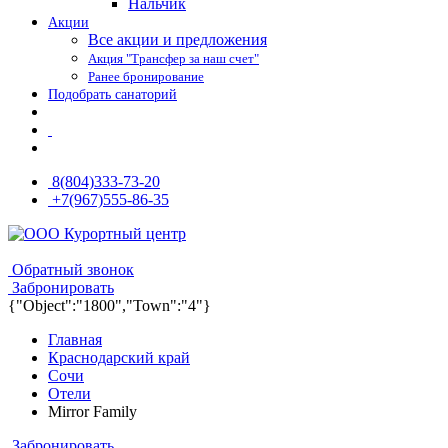
Нальчик
Акции
Все акции и предложения
Акция "Трансфер за наш счет"
Ранее бронирование
Подобрать санаторий
8(804)333-73-20
+7(967)555-86-35
8(804)333-73-20
8(967)555-86-35
Обратный звонок
Забронировать
{"Object":"1800","Town":"4"}
Главная
Краснодарский край
Сочи
Отели
Mirror Family
Забронировать