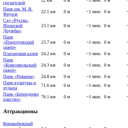
22 км
0 м
~1 мин.
0 м
гигантской
Парк им. М. В.
22.1 км
0 м
~1 мин.
0 м
Фрунзе
Сад «Русско-
Японской
23.1 км
0 м
~1 мин.
0 м
Дружбы»
Парк
«Поцелуевский
23.7 км
0 м
~1 мин.
0 м
сквер»
Платановая аллея
24.2 км
0 м
~1 мин.
0 м
Парк
«Комсомольский
24.3 км
0 м
~1 мин.
0 м
сквер»
Парк «Ривьера»
24.8 км
0 м
~1 мин.
0 м
Парк культуры и
71.6 км
0 м
~1 мин.
0 м
отдыха
Парк «Берендеево
76.1 км
0 м
~1 мин.
0 м
царство»
Аттракционы
Конькобежный