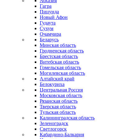
Абхазия
Гагра
Пицунда
Новый Афон
Гудаута
Сухум
Очамчира
Беларусь
Минская область
Гродненская область
Брестская область
Витебская область
Гомельская область
Могилевская область
Алтайский край
Белокуриха
Центральная Россия
Московская область
Рязанская область
Тверская область
Тульская область
Калининградская область
Зеленоградск
Светлогорск
Кабардино-Балкария