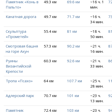
Памятник «Конь в
49.3 км
69.6 км
~16 ч. 1
72
Пальто»
мин.
Канатная дорога
49.7 км
71.7 км
~16 ч.
73
34 мин.
Скульптура
55.4 км
81 км
~18 ч.
81
«Прометей»
50 мин.
Смотровая башня
57.3 км
90.2 км
~21 ч.
87
на горе Ахун
16 мин.
Руины
60.3 км
92.6 км
~21 ч.
86
Византийской
33 мин.
Крепости
Тропа «Псахо»
64 км
107.7 км
~25 ч.
11
28 мин.
Адлерский парк
70.7 км
101 км
~23 ч.
92
13 мин.
Памятник
72.4 км
103 км
~23 ч.
94