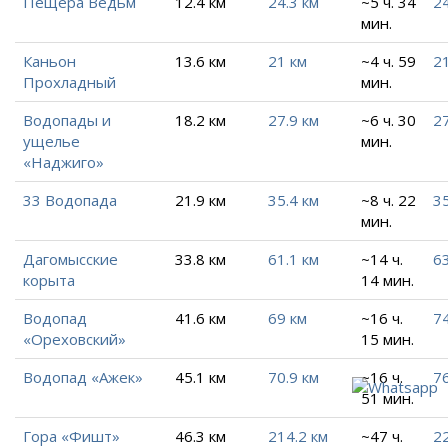
Пещера Ведьм
12.4 км
24.3 км
~5 ч. 34
24
мин.
Каньон
13.6 км
21 км
~4 ч. 59
21
Прохладный
мин.
Водопады и
18.2 км
27.9 км
~6 ч. 30
27
ущелье
мин.
«Наджиго»
33 Водопада
21.9 км
35.4 км
~8 ч. 22
35
мин.
Дагомысские
33.8 км
61.1 км
~14 ч.
63
корыта
14 мин.
Водопад
41.6 км
69 км
~16 ч.
74
«Ореховский»
15 мин.
Водопад «Ажек»
45.1 км
70.9 км
~16 ч.
76
51 мин.
Гора «Фишт»
46.3 км
214.2 км
~47 ч.
22