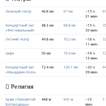
Зеленый театр
46.8 км
67 км
~15 ч.
67
31 мин.
Концертный зал
48.3 км
68.8 км
~15 ч.
7
«Фестивальный»
53 мин.
Летний театр
49.8 км
70.2 км
~16 ч.
72
11 мин.
Цирк
50 км
70.4 км
~16 ч.
7
13 мин.
Концертный зал
72.4 км
103.1 км
~23 ч.
94
«Мандарин Холл»
39 мин.
Религия
Храм «Пресвятой
468 м
941 м
~13
1.
Богородицы»
мин.