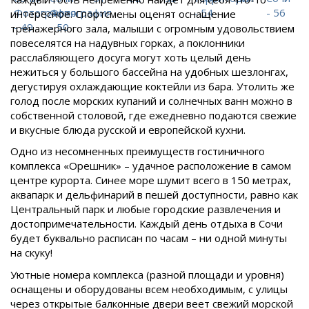
интересное. Спортсмены оценят оснащение
тренажерного зала, малыши с огромным удовольствием
повеселятся на надувных горках, а поклонники
расслабляющего досуга могут хоть целый день
нежиться у большого бассейна на удобных шезлонгах,
дегустируя охлаждающие коктейли из бара. Утолить же
голод после морских купаний и солнечных ванн можно в
собственной столовой, где ежедневно подаются свежие
и вкусные блюда русской и европейской кухни.
Одно из несомненных преимуществ гостиничного
комплекса «Орешник» – удачное расположение в самом
центре курорта. Синее море шумит всего в 150 метрах,
аквапарк и дельфинарий в пешей доступности, равно как
Центральный парк и любые городские развлечения и
достопримечательности. Каждый день отдыха в Сочи
будет буквально расписан по часам – ни одной минуты
на скуку!
Уютные номера комплекса (разной площади и уровня)
оснащены и оборудованы всем необходимым, с улицы
через открытые балконные двери веет свежий морской