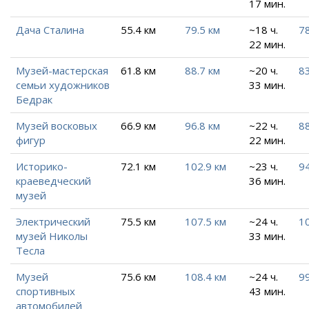
17 мин.
Дача Сталина
55.4 км
79.5 км
~18 ч.
78
22 мин.
Музей-мастерская
61.8 км
88.7 км
~20 ч.
83
семьи художников
33 мин.
Бедрак
Музей восковых
66.9 км
96.8 км
~22 ч.
88
фигур
22 мин.
Историко-
72.1 км
102.9 км
~23 ч.
94
краеведческий
36 мин.
музей
Электрический
75.5 км
107.5 км
~24 ч.
10
музей Николы
33 мин.
Тесла
Музей
75.6 км
108.4 км
~24 ч.
99
спортивных
43 мин.
автомобилей