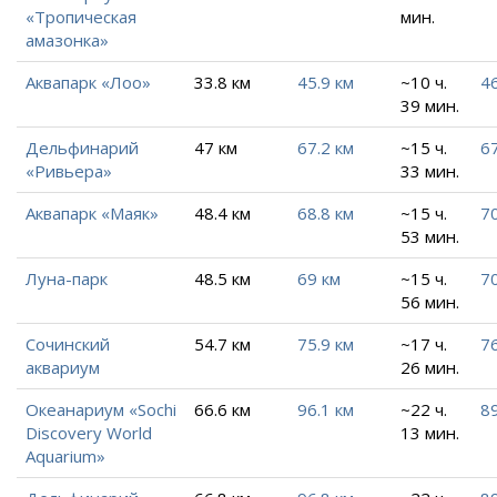
«Тропическая
мин.
амазонка»
Аквапарк «Лоо»
33.8 км
45.9 км
~10 ч.
4
39 мин.
Дельфинарий
47 км
67.2 км
~15 ч.
67
«Ривьера»
33 мин.
Аквапарк «Маяк»
48.4 км
68.8 км
~15 ч.
7
53 мин.
Луна-парк
48.5 км
69 км
~15 ч.
70
56 мин.
Сочинский
54.7 км
75.9 км
~17 ч.
76
аквариум
26 мин.
Океанариум «Sochi
66.6 км
96.1 км
~22 ч.
89
Discovery World
13 мин.
Aquarium»