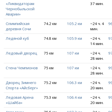
«Ликвидаторам
37 мин.
Чернобыльской
Аварии»
Олимпийская
74.2 км
105.2 км
~24 ч. 4
96
деревня Сочи
мин.
Ледяной куб
74.8 км
105.9 км
~24 ч.
97
14 мин.
Ледовый дворец
75 км
107 км
~24 ч.
97
28 мин.
Стена Чемпионов
75 км
107 км
~24 ч.
99
28 мин.
Дворец Зимнего
75.2 км
106.3 км
~24 ч.
99
Спорта «Айсберг»
20 мин.
Ледовая Арена
75.3 км
106.4 км
~24 ч.
99
«Шайба»
20 мин.