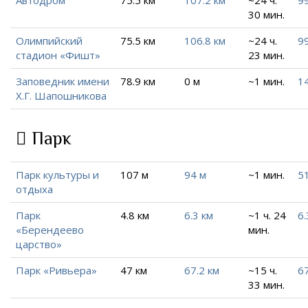
Автодром
75.5 км
107.2 км
~24 ч.
99
30 мин.
Олимпийский
75.5 км
106.8 км
~24 ч.
99
стадион «Фишт»
23 мин.
Заповедник имени
78.9 км
0 м
~1 мин.
14
Х.Г. Шапошникова
Парк
Парк культуры и
107 м
94 м
~1 мин.
5
отдыха
Парк
4.8 км
6.3 км
~1 ч. 24
6.
«Берендеево
мин.
царство»
Парк «Ривьера»
47 км
67.2 км
~15 ч.
67
33 мин.