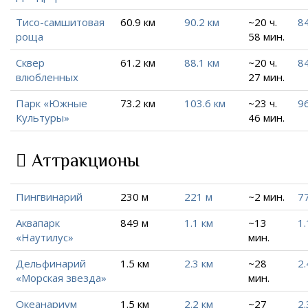
Тисо-самшитовая
60.9 км
90.2 км
~20 ч.
84
роща
58 мин.
Сквер
61.2 км
88.1 км
~20 ч.
84
влюбленных
27 мин.
Парк «Южные
73.2 км
103.6 км
~23 ч.
9
Культуры»
46 мин.
Аттракционы
Пингвинарий
230 м
221 м
~2 мин.
7
Аквапарк
849 м
1.1 км
~13
1.
«Наутилус»
мин.
Дельфинарий
1.5 км
2.3 км
~28
2.
«Морская звезда»
мин.
Океанариум
1.5 км
2.2 км
~27
2.