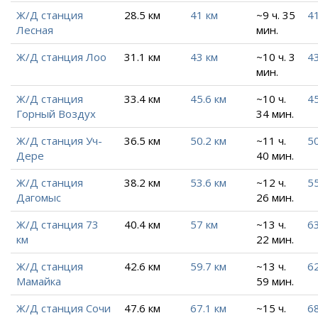
Ж/Д станция
28.5 км
41 км
~9 ч. 35
41
Лесная
мин.
Ж/Д станция Лоо
31.1 км
43 км
~10 ч. 3
43
мин.
Ж/Д станция
33.4 км
45.6 км
~10 ч.
45
Горный Воздух
34 мин.
Ж/Д станция Уч-
36.5 км
50.2 км
~11 ч.
50
Дере
40 мин.
Ж/Д станция
38.2 км
53.6 км
~12 ч.
55
Дагомыс
26 мин.
Ж/Д станция 73
40.4 км
57 км
~13 ч.
63
км
22 мин.
Ж/Д станция
42.6 км
59.7 км
~13 ч.
62
Мамайка
59 мин.
Ж/Д станция Сочи
47.6 км
67.1 км
~15 ч.
68