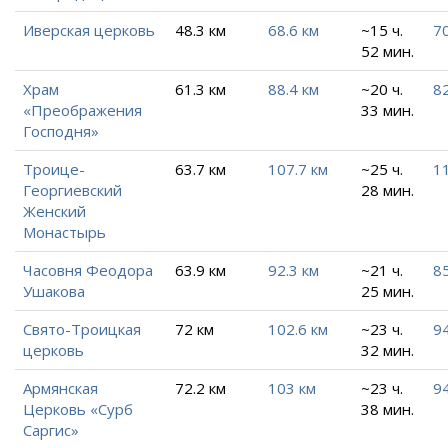
Иверская церковь
48.3 км
68.6 км
~15 ч.
7
52 мин.
Храм
61.3 км
88.4 км
~20 ч.
82
«Преображения
33 мин.
Господня»
Троице-
63.7 км
107.7 км
~25 ч.
11
Георгиевский
28 мин.
Женский
Монастырь
Часовня Феодора
63.9 км
92.3 км
~21 ч.
85
Ушакова
25 мин.
Свято-Троицкая
72 км
102.6 км
~23 ч.
94
церковь
32 мин.
Армянская
72.2 км
103 км
~23 ч.
94
Церковь «Сурб
38 мин.
Саргис»