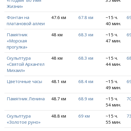
«Подвиг Во Имя
35 мин.
Жизни»
Фонтан на
47.6 км
67.8 км
~15 ч.
6
платановой аллеи
40 мин.
Памятник
48 км
68.3 км
~15 ч.
69
«Морская
47 мин.
прогулка»
Скульптура
48 км
68.3 км
~15 ч.
68
«Святой Архангел
44 мин.
Михаил»
Цветочные часы
48.1 км
68.4 км
~15 ч.
69
49 мин.
Памятник Ленина
48.7 км
68.9 км
~15 ч.
70
54 мин.
Скульптура
48.8 км
69 км
~15 ч.
73
«Золотое руно»
55 мин.