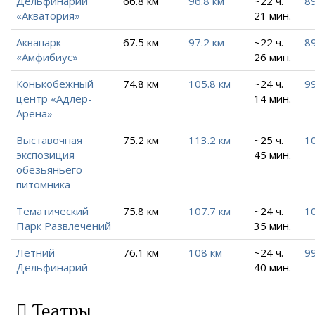
Дельфинарий
66.8 км
96.8 км
~22 ч.
89
«Акватория»
21 мин.
Аквапарк
67.5 км
97.2 км
~22 ч.
89
«Амфибиус»
26 мин.
Конькобежный
74.8 км
105.8 км
~24 ч.
99
центр «Адлер-
14 мин.
Арена»
Выставочная
75.2 км
113.2 км
~25 ч.
10
экспозиция
45 мин.
обезьяньего
питомника
Тематический
75.8 км
107.7 км
~24 ч.
10
Парк Развлечений
35 мин.
Летний
76.1 км
108 км
~24 ч.
99
Дельфинарий
40 мин.
Театры