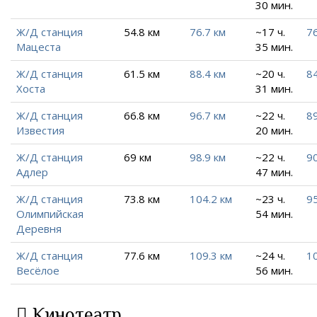
30 мин.
Ж/Д станция
54.8 км
76.7 км
~17 ч.
76
Мацеста
35 мин.
Ж/Д станция
61.5 км
88.4 км
~20 ч.
84
Хоста
31 мин.
Ж/Д станция
66.8 км
96.7 км
~22 ч.
89
Известия
20 мин.
Ж/Д станция
69 км
98.9 км
~22 ч.
90
Адлер
47 мин.
Ж/Д станция
73.8 км
104.2 км
~23 ч.
95
Олимпийская
54 мин.
Деревня
Ж/Д станция
77.6 км
109.3 км
~24 ч.
10
Весёлое
56 мин.
Кинотеатр