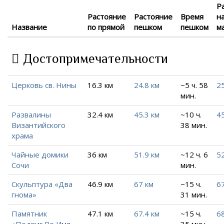
Р
Растояние
Растояние
Время
н
Название
по прямой
пешком
пешком
м
Достопримечательности
Церковь св. Нины
16.3 км
24.8 км
~5 ч. 58
2
мин.
Развалины
32.4 км
45.3 км
~10 ч.
45
Византийского
38 мин.
храма
Чайные домики
36 км
51.9 км
~12 ч. 6
52
Сочи
мин.
Скульптура «Два
46.9 км
67 км
~15 ч.
67
гнома»
31 мин.
Памятник
47.1 км
67.4 км
~15 ч.
68