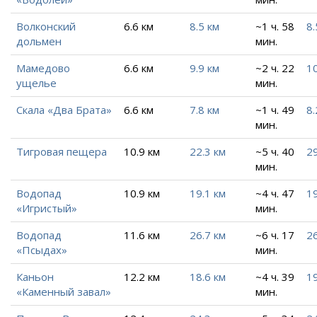
Волконский
6.6 км
8.5 км
~1 ч. 58
8.
дольмен
мин.
Мамедово
6.6 км
9.9 км
~2 ч. 22
1
ущелье
мин.
Скала «Два Брата»
6.6 км
7.8 км
~1 ч. 49
8.
мин.
Тигровая пещера
10.9 км
22.3 км
~5 ч. 40
29
мин.
Водопад
10.9 км
19.1 км
~4 ч. 47
19
«Игристый»
мин.
Водопад
11.6 км
26.7 км
~6 ч. 17
26
«Псыдах»
мин.
Каньон
12.2 км
18.6 км
~4 ч. 39
1
«Каменный завал»
мин.