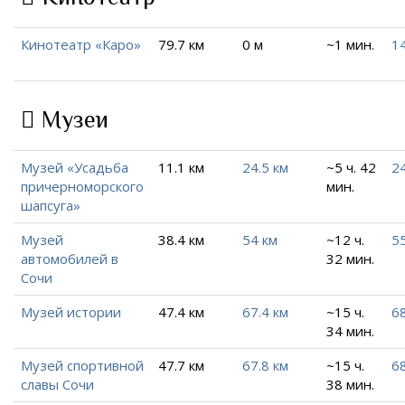
Кинотеатр «Каро»
79.7 км
0 м
~1 мин.
14
Музеи
Музей «Усадьба
11.1 км
24.5 км
~5 ч. 42
24
причерноморского
мин.
шапсуга»
Музей
38.4 км
54 км
~12 ч.
5
автомобилей в
32 мин.
Сочи
Музей истории
47.4 км
67.4 км
~15 ч.
68
34 мин.
Музей спортивной
47.7 км
67.8 км
~15 ч.
68
славы Сочи
38 мин.