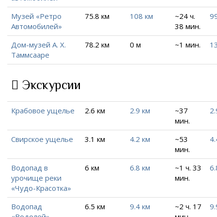
Музей «Ретро
75.8 км
108 км
~24 ч.
99
Автомобилей»
38 мин.
Дом-музей А. Х.
78.2 км
0 м
~1 мин.
13
Таммсааре
Экскурсии
Крабовое ущелье
2.6 км
2.9 км
~37
2.
мин.
Свирское ущелье
3.1 км
4.2 км
~53
4.
мин.
Водопад в
6 км
6.8 км
~1 ч. 33
6.
урочище реки
мин.
«Чудо-Красотка»
Водопад
6.5 км
9.4 км
~2 ч. 17
9.
«Водолей»
мин.