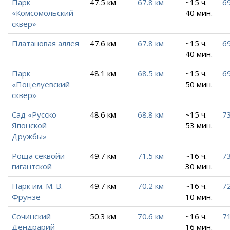
Парк
47.5 км
67.8 км
~15 ч.
69
«Комсомольский
40 мин.
сквер»
Платановая аллея
47.6 км
67.8 км
~15 ч.
6
40 мин.
Парк
48.1 км
68.5 км
~15 ч.
69
«Поцелуевский
50 мин.
сквер»
Сад «Русско-
48.6 км
68.8 км
~15 ч.
73
Японской
53 мин.
Дружбы»
Роща секвойи
49.7 км
71.5 км
~16 ч.
73
гигантской
30 мин.
Парк им. М. В.
49.7 км
70.2 км
~16 ч.
72
Фрунзе
10 мин.
Сочинский
50.3 км
70.6 км
~16 ч.
71
Дендрарий
16 мин.