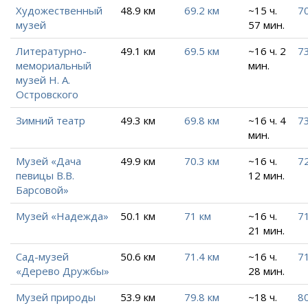
Художественный
48.9 км
69.2 км
~15 ч.
70
музей
57 мин.
Литературно-
49.1 км
69.5 км
~16 ч. 2
7
мемориальный
мин.
музей Н. А.
Островского
Зимний театр
49.3 км
69.8 км
~16 ч. 4
73
мин.
Музей «Дача
49.9 км
70.3 км
~16 ч.
72
певицы В.В.
12 мин.
Барсовой»
Музей «Надежда»
50.1 км
71 км
~16 ч.
71
21 мин.
Сад-музей
50.6 км
71.4 км
~16 ч.
71
«Дерево Дружбы»
28 мин.
Музей природы
53.9 км
79.8 км
~18 ч.
80