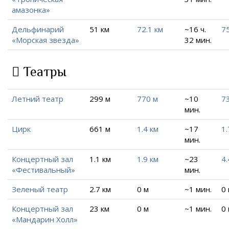
амазонка»
Дельфинарий
51 км
72.1 км
~16 ч.
75
«Морская звезда»
32 мин.
Театры
Летний театр
299 м
770 м
~10
7
мин.
Цирк
661 м
1.4 км
~17
1.
мин.
Концертный зал
1.1 км
1.9 км
~23
4.
«Фестивальный»
мин.
Зеленый театр
2.7 км
0 м
~1 мин.
0
Концертный зал
23 км
0 м
~1 мин.
0
«Мандарин Холл»