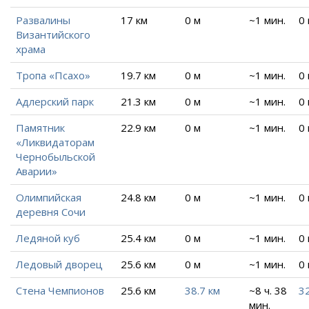
Развалины
17 км
0 м
~1 мин.
0
Византийского
храма
Тропа «Псахо»
19.7 км
0 м
~1 мин.
0
Адлерский парк
21.3 км
0 м
~1 мин.
0
Памятник
22.9 км
0 м
~1 мин.
0
«Ликвидаторам
Чернобыльской
Аварии»
Олимпийская
24.8 км
0 м
~1 мин.
0
деревня Сочи
Ледяной куб
25.4 км
0 м
~1 мин.
0
Ледовый дворец
25.6 км
0 м
~1 мин.
0
Стена Чемпионов
25.6 км
38.7 км
~8 ч. 38
32
мин.