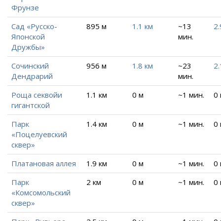
Фрунзе
Сад «Русско-
895 м
1.1 км
~13
2.
Японской
мин.
Дружбы»
Сочинский
956 м
1.8 км
~23
2.
Дендрарий
мин.
Роща секвойи
1.1 км
0 м
~1 мин.
0
гигантской
Парк
1.4 км
0 м
~1 мин.
0
«Поцелуевский
сквер»
Платановая аллея
1.9 км
0 м
~1 мин.
0
Парк
2 км
0 м
~1 мин.
0
«Комсомольский
сквер»