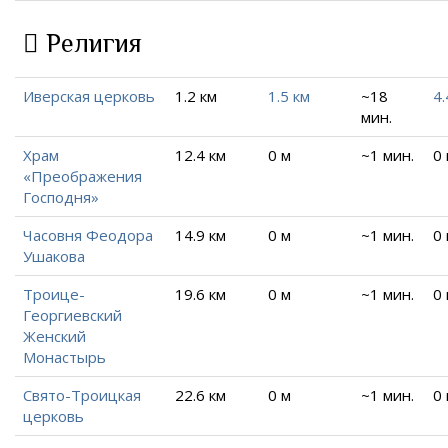
Религия
Иверская церковь
1.2 км
1.5 км
~18
4.
мин.
Храм
12.4 км
0 м
~1 мин.
0
«Преображения
Господня»
Часовня Феодора
14.9 км
0 м
~1 мин.
0
Ушакова
Троице-
19.6 км
0 м
~1 мин.
0
Георгиевский
Женский
Монастырь
Свято-Троицкая
22.6 км
0 м
~1 мин.
0
церковь