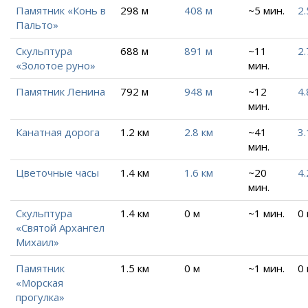
Памятник «Конь в
298 м
408 м
~5 мин.
2.
Пальто»
Скульптура
688 м
891 м
~11
2.
«Золотое руно»
мин.
Памятник Ленина
792 м
948 м
~12
4.
мин.
Канатная дорога
1.2 км
2.8 км
~41
3.
мин.
Цветочные часы
1.4 км
1.6 км
~20
4.
мин.
Скульптура
1.4 км
0 м
~1 мин.
0
«Святой Архангел
Михаил»
Памятник
1.5 км
0 м
~1 мин.
0
«Морская
прогулка»