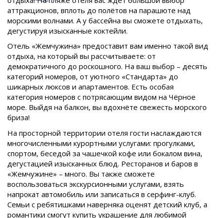
аттракционов, вплоть до полётов на парашюте над
морскими волнами. А у бассейна вы сможете отдыхать,
дегустируя изысканные коктейли.
Отель «Жемчужина» предоставит вам именно такой вид
отдыха, на который вы рассчитываете: от
демократичного до роскошного. На ваш выбор – десять
категорий номеров, от уютного «Стандарта» до
шикарных люксов и апартаментов. Есть особая
категория номеров с потрясающим видом на Чёрное
море. Выйдя на балкон, вы вдохнёте свежесть морского
бриза!
На просторной территории отеля гости наслаждаются
многочисленными курортными услугами: прогулками,
спортом, беседой за чашечкой кофе или бокалом вина,
дегустацией изысканных блюд. Ресторанов и баров в
«Жемчужине» – много. Вы также сможете
воспользоваться экскурсионными услугами, взять
напрокат автомобиль или записаться в серфинг-клуб.
Семьи с ребятишками наверняка оценят детский клуб, а
романтики смогут купить украшение для любимой