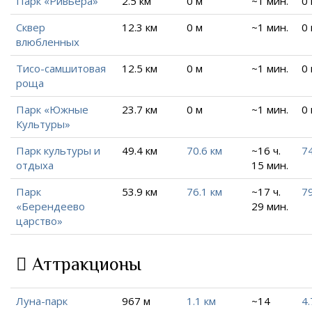
Парк «Ривьера»
2.5 км
0 м
~1 мин.
0
Сквер
12.3 км
0 м
~1 мин.
0
влюбленных
Тисо-самшитовая
12.5 км
0 м
~1 мин.
0
роща
Парк «Южные
23.7 км
0 м
~1 мин.
0
Культуры»
Парк культуры и
49.4 км
70.6 км
~16 ч.
7
отдыха
15 мин.
Парк
53.9 км
76.1 км
~17 ч.
79
«Берендеево
29 мин.
царство»
Аттракционы
Луна-парк
967 м
1.1 км
~14
4.