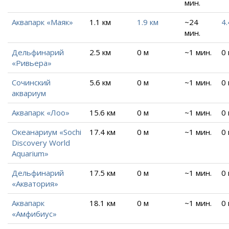
мин.
Аквапарк «Маяк»
1.1 км
1.9 км
~24
4.
мин.
Дельфинарий
2.5 км
0 м
~1 мин.
0
«Ривьера»
Сочинский
5.6 км
0 м
~1 мин.
0
аквариум
Аквапарк «Лоо»
15.6 км
0 м
~1 мин.
0
Океанариум «Sochi
17.4 км
0 м
~1 мин.
0
Discovery World
Aquarium»
Дельфинарий
17.5 км
0 м
~1 мин.
0
«Акватория»
Аквапарк
18.1 км
0 м
~1 мин.
0
«Амфибиус»