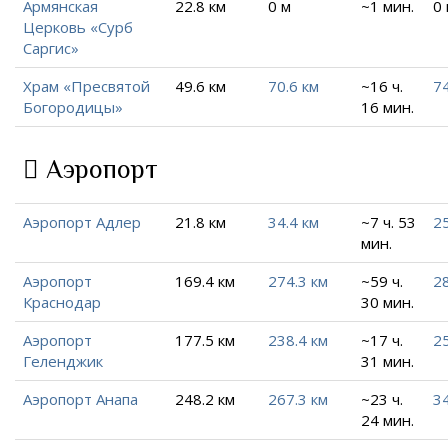
Армянская
22.8 км
0 м
~1 мин.
0
Церковь «Сурб
Саргис»
Храм «Пресвятой
49.6 км
70.6 км
~16 ч.
74
Богородицы»
16 мин.
Аэропорт
Аэропорт Адлер
21.8 км
34.4 км
~7 ч. 53
25
мин.
Аэропорт
169.4 км
274.3 км
~59 ч.
28
Краснодар
30 мин.
Аэропорт
177.5 км
238.4 км
~17 ч.
25
Геленджик
31 мин.
Аэропорт Анапа
248.2 км
267.3 км
~23 ч.
34
24 мин.