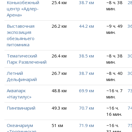
Конькобежный
25.4 км
38.7 км
~8 ч. 38
28
центр «Адлер-
мин.
Арена»
Выставочная
26.2 км
44.2 км
~9 ч. 49
36
экспозиция
мин.
обезьяньего
питомника
Тематический
26.4 км
38.5 км
~8 ч. 38
30
Парк Развлечений
мин.
Летний
26.7 км
38.7 км
~8 ч. 40
30
Дельфинарий
мин.
Аквапарк
48.8 км
69.9 км
~16 ч. 7
73
«Наутилус»
мин.
Пингвинарий
49.3 км
70.7 км
~16 ч.
7
16 мин.
Океанариум
51 км
71.9 км
~16 ч.
75
«Тропическая
31 мин.