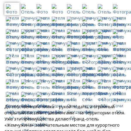
До собственного пляжа – рукой подать, а огромный
открытый бассейн с шезлонгами – на территории отеля.
Уже эти преимущества делают гранд-отель
«Жемчужина» замечательным местом для курортного
отдыха! На пляже отеля вас ждёт большой выбор