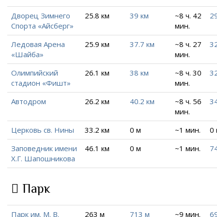
Дворец Зимнего
25.8 км
39 км
~8 ч. 42
29
Спорта «Айсберг»
мин.
Ледовая Арена
25.9 км
37.7 км
~8 ч. 27
32
«Шайба»
мин.
Олимпийский
26.1 км
38 км
~8 ч. 30
32
стадион «Фишт»
мин.
Автодром
26.2 км
40.2 км
~8 ч. 56
34
мин.
Церковь св. Нины
33.2 км
0 м
~1 мин.
0
Заповедник имени
46.1 км
0 м
~1 мин.
74
Х.Г. Шапошникова
Парк
Парк им. М. В.
263 м
713 м
~9 мин.
6