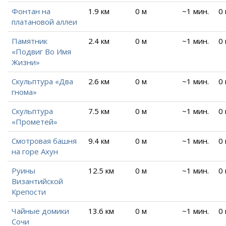
Фонтан на
1.9 км
0 м
~1 мин.
0
платановой аллеи
Памятник
2.4 км
0 м
~1 мин.
0
«Подвиг Во Имя
Жизни»
Скульптура «Два
2.6 км
0 м
~1 мин.
0
гнома»
Скульптура
7.5 км
0 м
~1 мин.
0
«Прометей»
Смотровая башня
9.4 км
0 м
~1 мин.
0
на горе Ахун
Руины
12.5 км
0 м
~1 мин.
0
Византийской
Крепости
Чайные домики
13.6 км
0 м
~1 мин.
0
Сочи