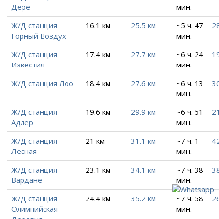
Дере
мин.
Ж/Д станция
16.1 км
25.5 км
~5 ч. 47
28
Горный Воздух
мин.
Ж/Д станция
17.4 км
27.7 км
~6 ч. 24
19
Известия
мин.
Ж/Д станция Лоо
18.4 км
27.6 км
~6 ч. 13
30
мин.
Ж/Д станция
19.6 км
29.9 км
~6 ч. 51
21
Адлер
мин.
Ж/Д станция
21 км
31.1 км
~7 ч. 1
42
Лесная
мин.
Ж/Д станция
23.1 км
34.1 км
~7 ч. 38
38
Вардане
мин.
Ж/Д станция
24.4 км
35.2 км
~7 ч. 58
26
Олимпийская
мин.
Деревня