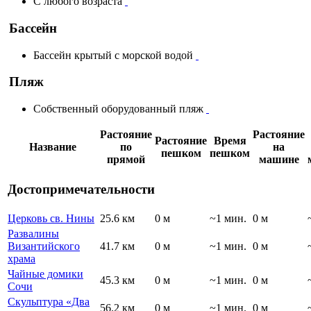
С любого возраста
Бассейн
Бассейн крытый с морской водой
Пляж
Собственный оборудованный пляж
Растояние
Растояние
Растояние
Время
Название
по
на
пешком
пешком
прямой
машине
Достопримечательности
Церковь св. Нины
25.6 км
0 м
~1 мин.
0 м
Развалины
Византийского
41.7 км
0 м
~1 мин.
0 м
храма
Чайные домики
45.3 км
0 м
~1 мин.
0 м
Сочи
Скульптура «Два
56.2 км
0 м
~1 мин.
0 м