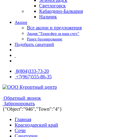
Зеленоградск
Светлогорск
Кабардино-Балкария
Нальчик
Акции
Все акции и предложения
Акция "Трансфер за наш счет"
Ранее бронирование
Подобрать санаторий
8(804)333-73-20
+7(967)555-86-35
8(804)333-73-20
8(967)555-86-35
Обратный звонок
Забронировать
{"Object":"946","Town":"4"}
Главная
Краснодарский край
Сочи
Санатории