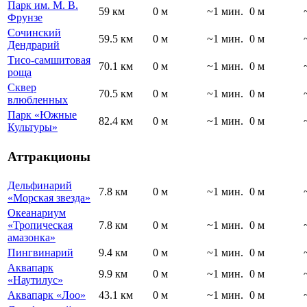
Парк им. М. В.
59 км
0 м
~1 мин.
0 м
Фрунзе
Сочинский
59.5 км
0 м
~1 мин.
0 м
Дендрарий
Тисо-самшитовая
70.1 км
0 м
~1 мин.
0 м
роща
Сквер
70.5 км
0 м
~1 мин.
0 м
влюбленных
Парк «Южные
82.4 км
0 м
~1 мин.
0 м
Культуры»
Аттракционы
Дельфинарий
7.8 км
0 м
~1 мин.
0 м
«Морская звезда»
Океанариум
«Тропическая
7.8 км
0 м
~1 мин.
0 м
амазонка»
Пингвинарий
9.4 км
0 м
~1 мин.
0 м
Аквапарк
9.9 км
0 м
~1 мин.
0 м
«Наутилус»
Аквапарк «Лоо»
43.1 км
0 м
~1 мин.
0 м