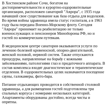
В Хостинском районе Сочи, богатом на
достопримечательности и курортно-оздоровительные
организации, расположен санаторий "Аврора", с 1935 года
начавший свое существование как база отдыха для водолазов.
Во время войны здравница имела статус госпиталя, а в 1963
году была передана Военно-Морскому флоту. Сегодня
"Аврора" принимает на реабилитацию не только
военнослужащих и пенсионеров Минобороны РФ, но и
гостей по коммерческим путевкам.
В медицинском центре санатория оказываются услуги по
лечению болезней кровеносной, опорно-двигательной,
женской половой, нервной систем. Также отпускаются
процедуры, направленные на борьбу с кожными
заболеваниями, патологиями глаз и придаточного аппарата. В
состав комплекса входят диагностическое и терапевтические
отделения. В оздоровительных целях назначаются посещение
сауны, галокамеры, фито-бара.
Питание отдыхающих проводится в собственной столовой
здравницы, а для размещения гостей подготовлены три
спальных корпуса с номерами нескольких категорий.
Апартаменты оборудованы достойно, всегда чисты и
опрятны.