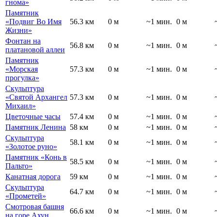
гнома»
Памятник
«Подвиг Во Имя
56.3 км
0 м
~1 мин.
0 м
Жизни»
Фонтан на
56.8 км
0 м
~1 мин.
0 м
платановой аллеи
Памятник
«Морская
57.3 км
0 м
~1 мин.
0 м
прогулка»
Скульптура
«Святой Архангел
57.3 км
0 м
~1 мин.
0 м
Михаил»
Цветочные часы
57.4 км
0 м
~1 мин.
0 м
Памятник Ленина
58 км
0 м
~1 мин.
0 м
Скульптура
58.1 км
0 м
~1 мин.
0 м
«Золотое руно»
Памятник «Конь в
58.5 км
0 м
~1 мин.
0 м
Пальто»
Канатная дорога
59 км
0 м
~1 мин.
0 м
Скульптура
64.7 км
0 м
~1 мин.
0 м
«Прометей»
Смотровая башня
66.6 км
0 м
~1 мин.
0 м
на горе Ахун