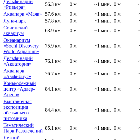
Дельфинарий
56.3 км
0 м
~1 мин.
0 м
«Ривьера»
Аквапарк «Маяк»
57.6 км
0 м
~1 мин.
0 м
Луна-парк
57.8 км
0 м
~1 мин.
0 м
Сочинский
63.9 км
0 м
~1 мин.
0 м
аквариум
Океанариум
«Sochi Discovery
75.9 км
0 м
~1 мин.
0 м
World Aquarium»
Дельфинарий
76.1 км
0 м
~1 мин.
0 м
«Акватория»
Аквапарк
76.7 км
0 м
~1 мин.
0 м
«Амфибиус»
Конькобежный
центр «Адлер-
84.1 км
0 м
~1 мин.
0 м
Арена»
Выставочная
экспозиция
84.4 км
0 м
~1 мин.
0 м
обезьяньего
питомника
Тематический
85.1 км
0 м
~1 мин.
0 м
Парк Развлечений
Летний