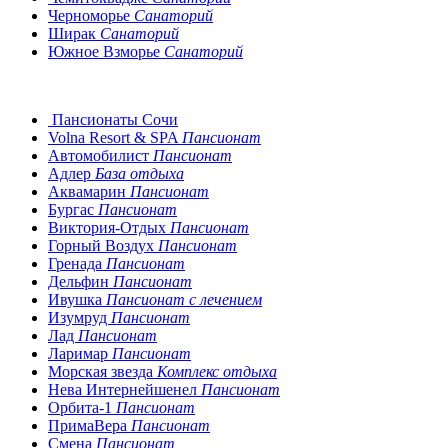
Черноморье
Санаторий
Ширак
Санаторий
Южное Взморье
Санаторий
Пансионаты Сочи
Volna Resort & SPA
Пансионат
Автомобилист
Пансионат
Адлер
База отдыха
Аквамарин
Пансионат
Бургас
Пансионат
Виктория-Отдых
Пансионат
Горный Воздух
Пансионат
Гренада
Пансионат
Дельфин
Пансионат
Ивушка
Пансионат с лечением
Изумруд
Пансионат
Лад
Пансионат
Ларимар
Пансионат
Морская звезда
Комплекс отдыха
Нева Интернейшенел
Пансионат
Орбита-1
Пансионат
ПримаВера
Пансионат
Смена
Пансионат