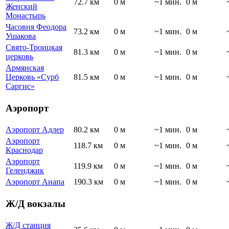
72.7 км
0 м
~1 мин.
0 м
Женский
Монастырь
Часовня Феодора
73.2 км
0 м
~1 мин.
0 м
Ушакова
Свято-Троицкая
81.3 км
0 м
~1 мин.
0 м
церковь
Армянская
Церковь «Сурб
81.5 км
0 м
~1 мин.
0 м
Саргис»
Аэропорт
Аэропорт Адлер
80.2 км
0 м
~1 мин.
0 м
Аэропорт
118.7 км
0 м
~1 мин.
0 м
Краснодар
Аэропорт
119.9 км
0 м
~1 мин.
0 м
Геленджик
Аэропорт Анапа
190.3 км
0 м
~1 мин.
0 м
Ж/Д вокзалы
Ж/Д станция