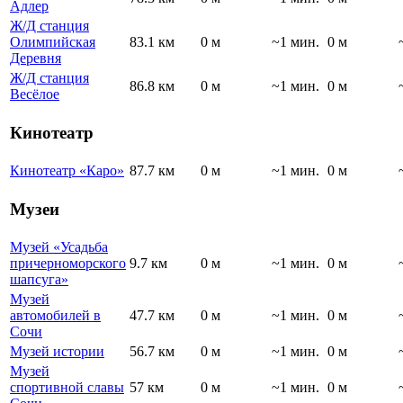
Адлер
Ж/Д станция
Олимпийская
83.1 км
0 м
~1 мин.
0 м
Деревня
Ж/Д станция
86.8 км
0 м
~1 мин.
0 м
Весёлое
Кинотеатр
Кинотеатр «Каро»
87.7 км
0 м
~1 мин.
0 м
Музеи
Музей «Усадьба
причерноморского
9.7 км
0 м
~1 мин.
0 м
шапсуга»
Музей
автомобилей в
47.7 км
0 м
~1 мин.
0 м
Сочи
Музей истории
56.7 км
0 м
~1 мин.
0 м
Музей
спортивной славы
57 км
0 м
~1 мин.
0 м