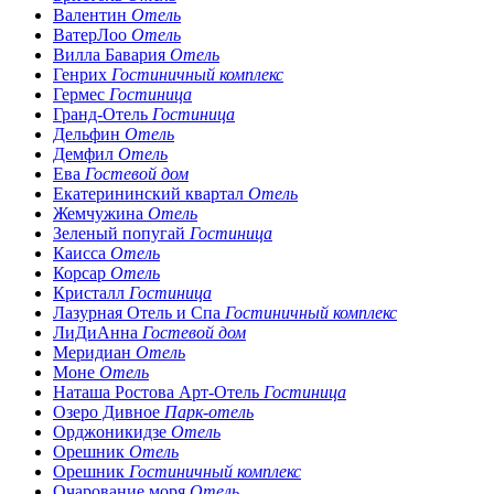
Валентин
Отель
ВатерЛоо
Отель
Вилла Бавария
Отель
Генрих
Гостиничный комплекс
Гермес
Гостиница
Гранд-Отель
Гостиница
Дельфин
Отель
Демфил
Отель
Ева
Гостевой дом
Екатерининский квартал
Отель
Жемчужина
Отель
Зеленый попугай
Гостиница
Каисса
Отель
Корсар
Отель
Кристалл
Гостиница
Лазурная Отель и Спа
Гостиничный комплекс
ЛиДиАнна
Гостевой дом
Меридиан
Отель
Моне
Отель
Наташа Ростова Арт-Отель
Гостиница
Озеро Дивное
Парк-отель
Орджоникидзе
Отель
Орешник
Отель
Орешник
Гостиничный комплекс
Очарование моря
Отель