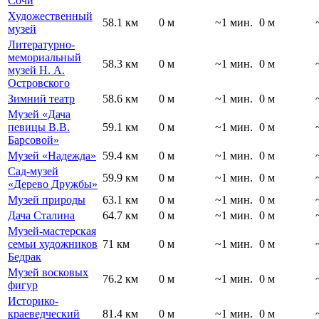
Сочи
Художественный
58.1 км
0 м
~1 мин.
0 м
музей
Литературно-
мемориальный
58.3 км
0 м
~1 мин.
0 м
музей Н. А.
Островского
Зимний театр
58.6 км
0 м
~1 мин.
0 м
Музей «Дача
певицы В.В.
59.1 км
0 м
~1 мин.
0 м
Барсовой»
Музей «Надежда»
59.4 км
0 м
~1 мин.
0 м
Сад-музей
59.9 км
0 м
~1 мин.
0 м
«Дерево Дружбы»
Музей природы
63.1 км
0 м
~1 мин.
0 м
Дача Сталина
64.7 км
0 м
~1 мин.
0 м
Музей-мастерская
семьи художников
71 км
0 м
~1 мин.
0 м
Бедрак
Музей восковых
76.2 км
0 м
~1 мин.
0 м
фигур
Историко-
краеведческий
81.4 км
0 м
~1 мин.
0 м