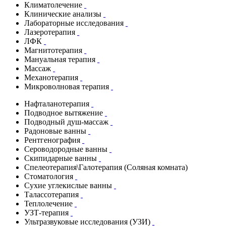
Климатолечение
Клинические анализы
Лабораторные исследования
Лазеротерапия
ЛФК
Магнитотерапия
Мануальная терапия
Массаж
Механотерапия
Микроволновая терапия
Нафталанотерапия
Подводное вытяжение
Подводный душ-массаж
Радоновые ванны
Рентгенография
Сероводородные ванны
Скипидарные ванны
Спелеотерапия\Галотерапия (Соляная комната)
Стоматология
Сухие углекислые ванны
Талассотерапия
Теплолечение
УЗТ-терапия
Ультразвуковые исследования (УЗИ)