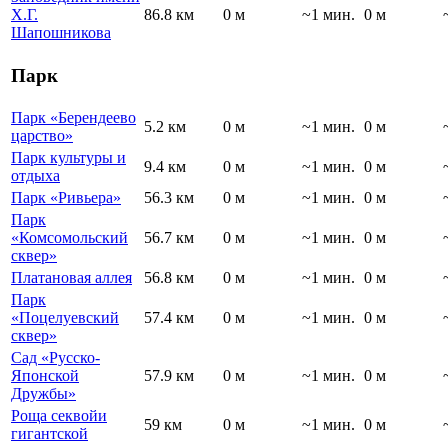
Х.Г.
86.8 км
0 м
~1 мин.
0 м
Шапошникова
Парк
Парк «Берендеево
5.2 км
0 м
~1 мин.
0 м
царство»
Парк культуры и
9.4 км
0 м
~1 мин.
0 м
отдыха
Парк «Ривьера»
56.3 км
0 м
~1 мин.
0 м
Парк
«Комсомольский
56.7 км
0 м
~1 мин.
0 м
сквер»
Платановая аллея
56.8 км
0 м
~1 мин.
0 м
Парк
«Поцелуевский
57.4 км
0 м
~1 мин.
0 м
сквер»
Сад «Русско-
Японской
57.9 км
0 м
~1 мин.
0 м
Дружбы»
Роща секвойи
59 км
0 м
~1 мин.
0 м
гигантской