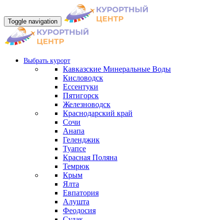
Toggle navigation
Выбрать курорт
Кавказские Минеральные Воды
Кисловодск
Ессентуки
Пятигорск
Железноводск
Краснодарский край
Сочи
Анапа
Геленджик
Туапсе
Красная Поляна
Темрюк
Крым
Ялта
Евпатория
Алушта
Феодосия
Судак