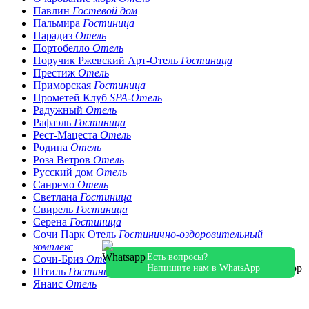
Павлин
Гостевой дом
Пальмира
Гостиница
Парадиз
Отель
Портобелло
Отель
Поручик Ржевский Арт-Отель
Гостиница
Престиж
Отель
Приморская
Гостиница
Прометей Клуб
SPA-Отель
Радужный
Отель
Рафаэль
Гостиница
Рест-Мацеста
Отель
Родина
Отель
Роза Ветров
Отель
Русский дом
Отель
Санремо
Отель
Светлана
Гостиница
Свирель
Гостиница
Серена
Гостиница
Сочи Парк Отель
Гостинично-оздоровительный
комплекс
Есть вопросы?
Сочи-Бриз
Отель
Напишите нам в WhatsApp
Штиль
Гостиница
Янаис
Отель