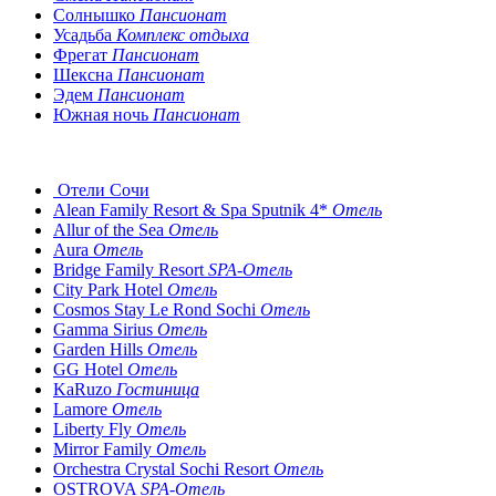
Солнышко
Пансионат
Усадьба
Комплекс отдыха
Фрегат
Пансионат
Шексна
Пансионат
Эдем
Пансионат
Южная ночь
Пансионат
Отели Сочи
Alean Family Resort & Spa Sputnik 4*
Отель
Allur of the Sea
Отель
Aura
Отель
Bridge Family Resort
SPA-Отель
City Park Hotel
Отель
Cosmos Stay Le Rond Sochi
Отель
Gamma Sirius
Отель
Garden Hills
Отель
GG Hotel
Отель
KaRuzo
Гостиница
Lamore
Отель
Liberty Fly
Отель
Mirror Family
Отель
Orchestra Crystal Sochi Resort
Отель
OSTROVA
SPA-Отель