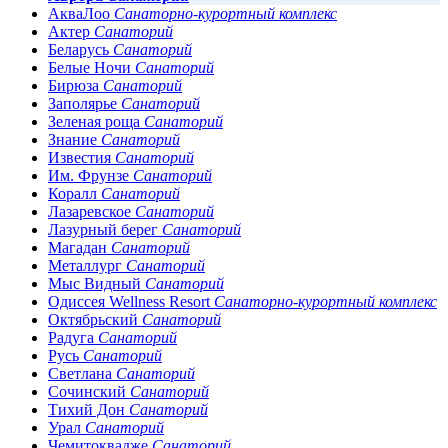
АкваЛоо
Санаторно-курортный комплекс
Актер
Санаторий
Беларусь
Санаторий
Белые Ночи
Санаторий
Бирюза
Санаторий
Заполярье
Санаторий
Зеленая роща
Санаторий
Знание
Санаторий
Известия
Санаторий
Им. Фрунзе
Санаторий
Коралл
Санаторий
Лазаревское
Санаторий
Лазурный берег
Санаторий
Магадан
Санаторий
Металлург
Санаторий
Мыс Видный
Санаторий
Одиссея Wellness Resort
Санаторно-курортный комплекс
Октябрьский
Санаторий
Радуга
Санаторий
Русь
Санаторий
Светлана
Санаторий
Сочинский
Санаторий
Тихий Дон
Санаторий
Урал
Санаторий
Чемитоквадже
Санаторий