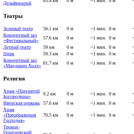
85.4 км
0 м
~1 мин.
0 м
Дельфинарий
Театры
Зеленый театр
56.1 км
0 м
~1 мин.
0 м
Концертный зал
57.6 км
0 м
~1 мин.
0 м
«Фестивальный»
Летний театр
59 км
0 м
~1 мин.
0 м
Цирк
59.3 км
0 м
~1 мин.
0 м
Концертный зал
81.7 км
0 м
~1 мин.
0 м
«Мандарин Холл»
Религия
Храм «Пресвятой
9.2 км
0 м
~1 мин.
0 м
Богородицы»
Иверская церковь
57.6 км
0 м
~1 мин.
0 м
Храм
«Преображения
70.5 км
0 м
~1 мин.
0 м
Господня»
Троице-
Георгиевский