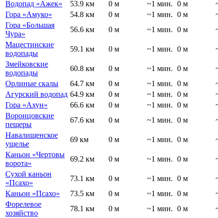
Водопад «Ажек»
53.9 км
0 м
~1 мин.
0 м
Гора «Амуко»
54.8 км
0 м
~1 мин.
0 м
Гора «Большая
56.6 км
0 м
~1 мин.
0 м
Чура»
Мацестинские
59.1 км
0 м
~1 мин.
0 м
водопады
Змейковские
60.8 км
0 м
~1 мин.
0 м
водопады
Орлиные скалы
64.7 км
0 м
~1 мин.
0 м
Агурский водопад
64.9 км
0 м
~1 мин.
0 м
Гора «Ахун»
66.6 км
0 м
~1 мин.
0 м
Воронцовские
67.6 км
0 м
~1 мин.
0 м
пещеры
Навалищенское
69 км
0 м
~1 мин.
0 м
ущелье
Каньон «Чертовы
69.2 км
0 м
~1 мин.
0 м
ворота»
Сухой каньон
73.1 км
0 м
~1 мин.
0 м
«Псахо»
Каньон «Псахо»
73.5 км
0 м
~1 мин.
0 м
Форелевое
78.1 км
0 м
~1 мин.
0 м
хозяйство