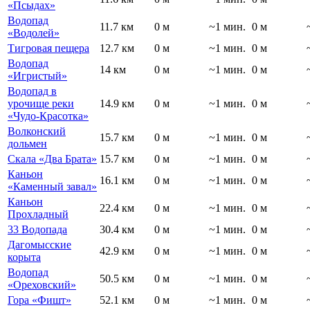
«Псыдах»
Водопад
11.7 км
0 м
~1 мин.
0 м
«Водолей»
Тигровая пещера
12.7 км
0 м
~1 мин.
0 м
Водопад
14 км
0 м
~1 мин.
0 м
«Игристый»
Водопад в
урочище реки
14.9 км
0 м
~1 мин.
0 м
«Чудо-Красотка»
Волконский
15.7 км
0 м
~1 мин.
0 м
дольмен
Скала «Два Брата»
15.7 км
0 м
~1 мин.
0 м
Каньон
16.1 км
0 м
~1 мин.
0 м
«Каменный завал»
Каньон
22.4 км
0 м
~1 мин.
0 м
Прохладный
33 Водопада
30.4 км
0 м
~1 мин.
0 м
Дагомысские
42.9 км
0 м
~1 мин.
0 м
корыта
Водопад
50.5 км
0 м
~1 мин.
0 м
«Ореховский»
Гора «Фишт»
52.1 км
0 м
~1 мин.
0 м