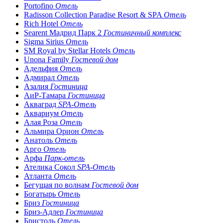
Portofino
Отель
Radisson Collection Paradise Resort & SPA
Отель
Rich Hotel
Отель
Searent Мадрид Парк 2
Гостиничный комплекс
Sigma Sirius
Отель
SM Royal by Stellar Hotels
Отель
Unona Family
Гостевой дом
Адельфия
Отель
Адмирал
Отель
Азалия
Гостиница
АиР-Тамара
Гостиница
Акваград
SPA-Отель
Аквариум
Отель
Алая Роза
Отель
Альмира Орион
Отель
Анатоль
Отель
Арго
Отель
Арфа
Парк-отель
Ателика Сокол
SPA-Отель
Атланта
Отель
Бегущая по волнам
Гостевой дом
Богатырь
Отель
Бриз
Гостиница
Бриз-Адлер
Гостиница
Бристоль
Отель