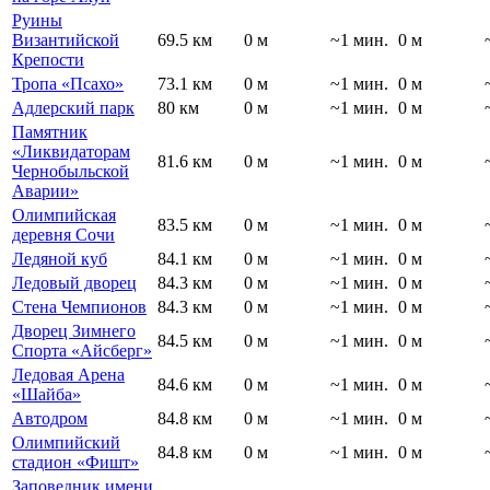
Руины
Византийской
69.5 км
0 м
~1 мин.
0 м
Крепости
Тропа «Псахо»
73.1 км
0 м
~1 мин.
0 м
Адлерский парк
80 км
0 м
~1 мин.
0 м
Памятник
«Ликвидаторам
81.6 км
0 м
~1 мин.
0 м
Чернобыльской
Аварии»
Олимпийская
83.5 км
0 м
~1 мин.
0 м
деревня Сочи
Ледяной куб
84.1 км
0 м
~1 мин.
0 м
Ледовый дворец
84.3 км
0 м
~1 мин.
0 м
Стена Чемпионов
84.3 км
0 м
~1 мин.
0 м
Дворец Зимнего
84.5 км
0 м
~1 мин.
0 м
Спорта «Айсберг»
Ледовая Арена
84.6 км
0 м
~1 мин.
0 м
«Шайба»
Автодром
84.8 км
0 м
~1 мин.
0 м
Олимпийский
84.8 км
0 м
~1 мин.
0 м
стадион «Фишт»
Заповедник имени