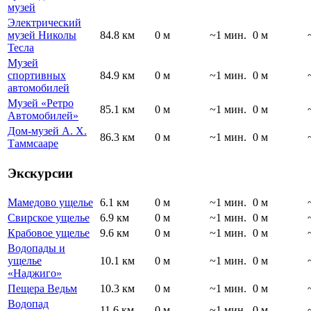
музей
Электрический
музей Николы
84.8 км
0 м
~1 мин.
0 м
Тесла
Музей
спортивных
84.9 км
0 м
~1 мин.
0 м
автомобилей
Музей «Ретро
85.1 км
0 м
~1 мин.
0 м
Автомобилей»
Дом-музей А. Х.
86.3 км
0 м
~1 мин.
0 м
Таммсааре
Экскурсии
Мамедово ущелье
6.1 км
0 м
~1 мин.
0 м
Свирское ущелье
6.9 км
0 м
~1 мин.
0 м
Крабовое ущелье
9.6 км
0 м
~1 мин.
0 м
Водопады и
ущелье
10.1 км
0 м
~1 мин.
0 м
«Наджиго»
Пещера Ведьм
10.3 км
0 м
~1 мин.
0 м
Водопад
11.6 км
0 м
~1 мин.
0 м