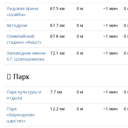
Ледовая Арена
67.5 км
0 м
~1 мин.
0
«Шайба»
Автодром
67.7 км
0 м
~1 мин.
0
Олимпийский
67.8 км
0 м
~1 мин.
0
стадион «Фишт»
Заповедник имени
72.1 км
0 м
~1 мин.
0
Х.Г. Шапошникова
Парк
Парк культуры и
7.7 км
0 м
~1 мин.
0
отдыха
Парк
12.2 км
0 м
~1 мин.
0
«Берендеево
царство»