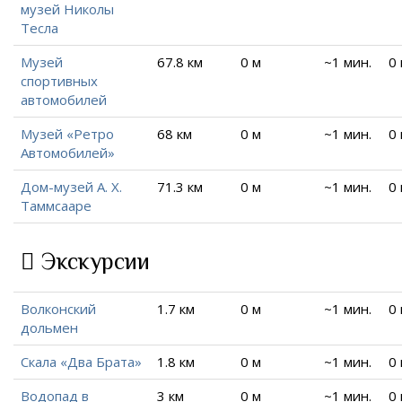
музей Николы
Тесла
Музей
67.8 км
0 м
~1 мин.
0
спортивных
автомобилей
Музей «Ретро
68 км
0 м
~1 мин.
0
Автомобилей»
Дом-музей А. Х.
71.3 км
0 м
~1 мин.
0
Таммсааре
Экскурсии
Волконский
1.7 км
0 м
~1 мин.
0
дольмен
Скала «Два Брата»
1.8 км
0 м
~1 мин.
0
Водопад в
3 км
0 м
~1 мин.
0