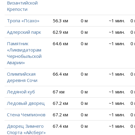
Византийской
Крепости
Тропа «Псахо»
56.3 км
0 м
~1 мин.
0
Адлерский парк
62.9 км
0 м
~1 мин.
0
Памятник
64.6 км
0 м
~1 мин.
0
«Ликвидаторам
Чернобыльской
Аварии»
Олимпийская
66.4 км
0 м
~1 мин.
0
деревня Сочи
Ледяной куб
67 км
0 м
~1 мин.
0
Ледовый дворец
67.2 км
0 м
~1 мин.
0
Стена Чемпионов
67.2 км
0 м
~1 мин.
0
Дворец Зимнего
67.4 км
0 м
~1 мин.
0
Спорта «Айсберг»