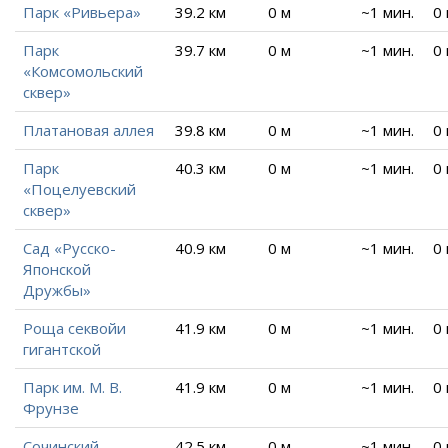
Парк «Ривьера»
39.2 км
0 м
~1 мин.
0
Парк
39.7 км
0 м
~1 мин.
0
«Комсомольский
сквер»
Платановая аллея
39.8 км
0 м
~1 мин.
0
Парк
40.3 км
0 м
~1 мин.
0
«Поцелуевский
сквер»
Сад «Русско-
40.9 км
0 м
~1 мин.
0
Японской
Дружбы»
Роща секвойи
41.9 км
0 м
~1 мин.
0
гигантской
Парк им. М. В.
41.9 км
0 м
~1 мин.
0
Фрунзе
Сочинский
42.5 км
0 м
~1 мин.
0