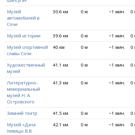
шапсуга»
Музей
30.6 км
0 м
~1 мин.
0
автомобилей в
Сочи
Музей истории
39.6 км
0 м
~1 мин.
0
Музей спортивной
40 км
0 м
~1 мин.
0
славы Сочи
Художественный
41.1 км
0 м
~1 мин.
0
музей
Литературно-
41.3 км
0 м
~1 мин.
0
мемориальный
музей Н. А.
Островского
Зимний театр
41.5 км
0 м
~1 мин.
0
Музей «Дача
42.1 км
0 м
~1 мин.
0
певицы В.В.