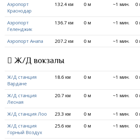
Аэропорт
132.4 км
0 м
~1 мин.
0
Краснодар
Аэропорт
136.7 км
0 м
~1 мин.
0
Геленджик
Аэропорт Анапа
207.2 км
0 м
~1 мин.
0
Ж/Д вокзалы
Ж/Д станция
18.6 км
0 м
~1 мин.
0
Вардане
Ж/Д станция
20.7 км
0 м
~1 мин.
0
Лесная
Ж/Д станция Лоо
23.3 км
0 м
~1 мин.
0
Ж/Д станция
25.6 км
0 м
~1 мин.
0
Горный Воздух