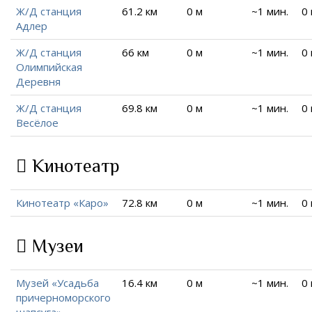
Ж/Д станция
61.2 км
0 м
~1 мин.
0
Адлер
Ж/Д станция
66 км
0 м
~1 мин.
0
Олимпийская
Деревня
Ж/Д станция
69.8 км
0 м
~1 мин.
0
Весёлое
Кинотеатр
Кинотеатр «Каро»
72.8 км
0 м
~1 мин.
0
Музеи
Музей «Усадьба
16.4 км
0 м
~1 мин.
0
причерноморского