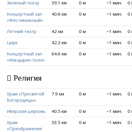
Зеленый театр
39.1 км
0 м
~1 мин.
0
Концертный зал
40.6 км
0 м
~1 мин.
0
«Фестивальный»
Летний театр
42 км
0 м
~1 мин.
0
Цирк
42.2 км
0 м
~1 мин.
0
Концертный зал
64.6 км
0 м
~1 мин.
0
«Мандарин Холл»
Религия
Храм «Пресвятой
7.9 км
0 м
~1 мин.
0
Богородицы»
Иверская церковь
40.5 км
0 м
~1 мин.
0
Храм
53.5 км
0 м
~1 мин.
0
«Преображения