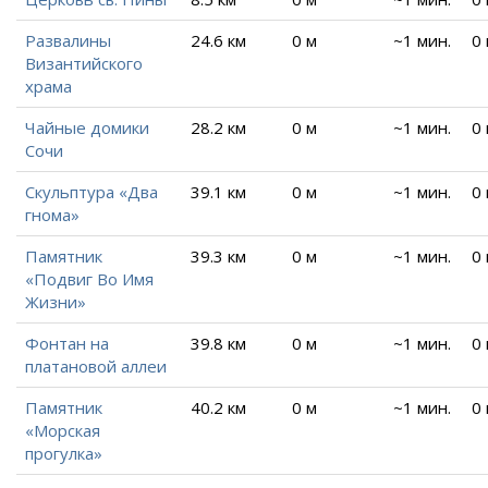
Развалины
24.6 км
0 м
~1 мин.
0
Византийского
храма
Чайные домики
28.2 км
0 м
~1 мин.
0
Сочи
Скульптура «Два
39.1 км
0 м
~1 мин.
0
гнома»
Памятник
39.3 км
0 м
~1 мин.
0
«Подвиг Во Имя
Жизни»
Фонтан на
39.8 км
0 м
~1 мин.
0
платановой аллеи
Памятник
40.2 км
0 м
~1 мин.
0
«Морская
прогулка»