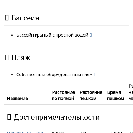
Бассейн
Бассейн крытый с пресной водой
Пляж
Собственный оборудованный пляж
Р
Растояние
Растояние
Время
н
Название
по прямой
пешком
пешком
м
Достопримечательности
Церковь св. Нины
8.5 км
0 м
~1 мин.
0