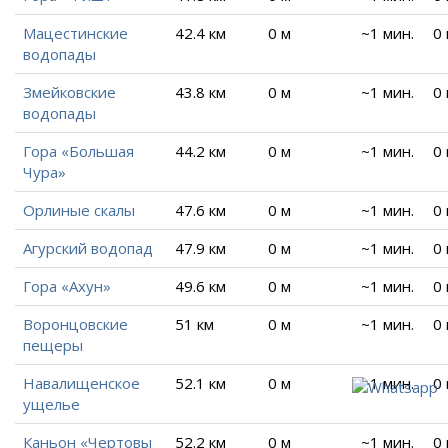
Мацестинские
42.4 км
0 м
~1 мин.
0
водопады
Змейковские
43.8 км
0 м
~1 мин.
0
водопады
Гора «Большая
44.2 км
0 м
~1 мин.
0
Чура»
Орлиные скалы
47.6 км
0 м
~1 мин.
0
Агурский водопад
47.9 км
0 м
~1 мин.
0
Гора «Ахун»
49.6 км
0 м
~1 мин.
0
Воронцовские
51 км
0 м
~1 мин.
0
пещеры
Навалищенское
52.1 км
0 м
~1 мин.
0
ущелье
Каньон «Чертовы
52.2 км
0 м
~1 мин.
0