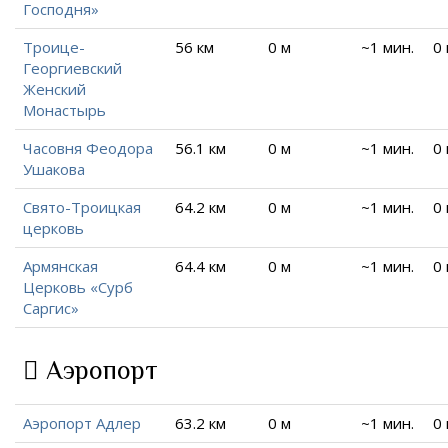
Господня»
Троице-
56 км
0 м
~1 мин.
0
Георгиевский
Женский
Монастырь
Часовня Феодора
56.1 км
0 м
~1 мин.
0
Ушакова
Свято-Троицкая
64.2 км
0 м
~1 мин.
0
церковь
Армянская
64.4 км
0 м
~1 мин.
0
Церковь «Сурб
Саргис»
Аэропорт
Аэропорт Адлер
63.2 км
0 м
~1 мин.
0