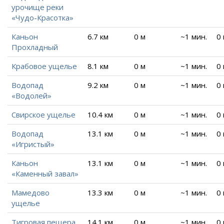
урочище реки
«Чудо-Красотка»
Каньон
6.7 км
0 м
~1 мин.
0
Прохладный
Крабовое ущелье
8.1 км
0 м
~1 мин.
0
Водопад
9.2 км
0 м
~1 мин.
0
«Водолей»
Свирское ущелье
10.4 км
0 м
~1 мин.
0
Водопад
13.1 км
0 м
~1 мин.
0
«Игристый»
Каньон
13.1 км
0 м
~1 мин.
0
«Каменный завал»
Мамедово
13.3 км
0 м
~1 мин.
0
ущелье
Тигровая пещера
14.1 км
0 м
~1 мин.
0