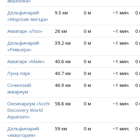
амазонка»
Дельфинарий
9.3 км
0 м
~1 мин.
0
«Морская звезда»
Аквапарк «Лоо»
26 км
0 м
~1 мин.
0
Дельфинарий
39.2 км
0 м
~1 мин.
0
«Ривьера»
Аквапарк «Маяк»
40.6 км
0 м
~1 мин.
0
Луна-парк
40.7 км
0 м
~1 мин.
0
Сочинский
46.9 км
0 м
~1 мин.
0
аквариум
Океанариум «Sochi
58.8 км
0 м
~1 мин.
0
Discovery World
Aquarium»
Дельфинарий
59 км
0 м
~1 мин.
0
«Акватория»