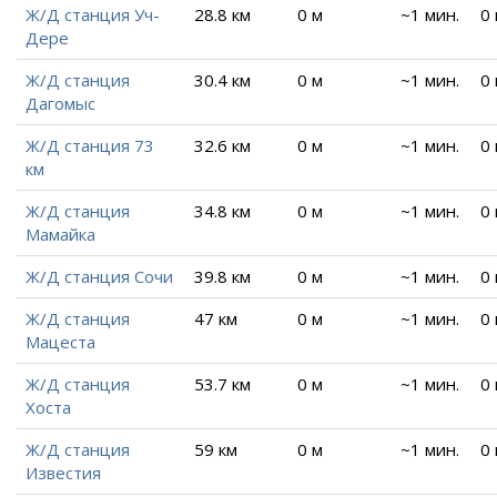
Ж/Д станция Уч-
28.8 км
0 м
~1 мин.
0
Дере
Ж/Д станция
30.4 км
0 м
~1 мин.
0
Дагомыс
Ж/Д станция 73
32.6 км
0 м
~1 мин.
0
км
Ж/Д станция
34.8 км
0 м
~1 мин.
0
Мамайка
Ж/Д станция Сочи
39.8 км
0 м
~1 мин.
0
Ж/Д станция
47 км
0 м
~1 мин.
0
Мацеста
Ж/Д станция
53.7 км
0 м
~1 мин.
0
Хоста
Ж/Д станция
59 км
0 м
~1 мин.
0
Известия