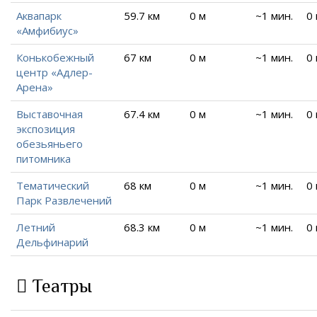
Аквапарк
59.7 км
0 м
~1 мин.
0
«Амфибиус»
Конькобежный
67 км
0 м
~1 мин.
0
центр «Адлер-
Арена»
Выставочная
67.4 км
0 м
~1 мин.
0
экспозиция
обезьяньего
питомника
Тематический
68 км
0 м
~1 мин.
0
Парк Развлечений
Летний
68.3 км
0 м
~1 мин.
0
Дельфинарий
Театры