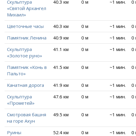
Скульптура
40.3 км
0 м
~1 мин.
0
«Святой Архангел
Михаил»
Цветочные часы
40.3 км
0 м
~1 мин.
0
Памятник Ленина
40.9 км
0 м
~1 мин.
0
Скульптура
41.1 км
0 м
~1 мин.
0
«Золотое руно»
Памятник «Конь в
41.5 км
0 м
~1 мин.
0
Пальто»
Канатная дорога
41.9 км
0 м
~1 мин.
0
Скульптура
47.6 км
0 м
~1 мин.
0
«Прометей»
Смотровая башня
49.5 км
0 м
~1 мин.
0
на горе Ахун
Руины
52.4 км
0 м
~1 мин.
0