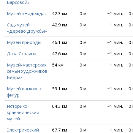
Барсовой»
Музей «Надежда»
42.3 км
0 м
~1 мин.
0
Сад-музей
42.9 км
0 м
~1 мин.
0
«Дерево Дружбы»
Музей природы
46.1 км
0 м
~1 мин.
0
Дача Сталина
47.6 км
0 м
~1 мин.
0
Музей-мастерская
54 км
0 м
~1 мин.
0
семьи художников
Бедрак
Музей восковых
59.1 км
0 м
~1 мин.
0
фигур
Историко-
64.3 км
0 м
~1 мин.
0
краеведческий
музей
Электрический
67.7 км
0 м
~1 мин.
0