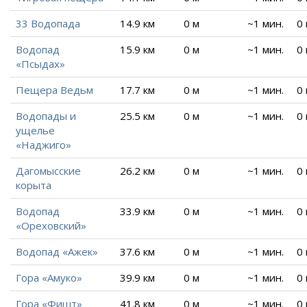
33 Водопада
14.9 км
0 м
~1 мин.
0
Водопад
15.9 км
0 м
~1 мин.
0
«Псыдах»
Пещера Ведьм
17.7 км
0 м
~1 мин.
0
Водопады и
25.5 км
0 м
~1 мин.
0
ущелье
«Наджиго»
Дагомысские
26.2 км
0 м
~1 мин.
0
корыта
Водопад
33.9 км
0 м
~1 мин.
0
«Ореховский»
Водопад «Ажек»
37.6 км
0 м
~1 мин.
0
Гора «Амуко»
39.9 км
0 м
~1 мин.
0
Гора «Фишт»
41.8 км
0 м
~1 мин.
0