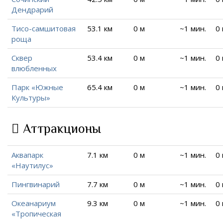
Дендрарий
Тисо-самшитовая
53.1 км
0 м
~1 мин.
0
роща
Сквер
53.4 км
0 м
~1 мин.
0
влюбленных
Парк «Южные
65.4 км
0 м
~1 мин.
0
Культуры»
Аттракционы
Аквапарк
7.1 км
0 м
~1 мин.
0
«Наутилус»
Пингвинарий
7.7 км
0 м
~1 мин.
0
Океанариум
9.3 км
0 м
~1 мин.
0
«Тропическая