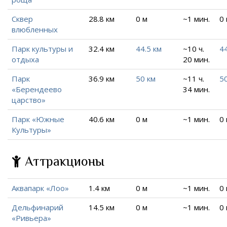
Сквер
28.8 км
0 м
~1 мин.
0
влюбленных
Парк культуры и
32.4 км
44.5 км
~10 ч.
44
отдыха
20 мин.
Парк
36.9 км
50 км
~11 ч.
50
«Берендеево
34 мин.
царство»
Парк «Южные
40.6 км
0 м
~1 мин.
0
Культуры»
Аттракционы
Аквапарк «Лоо»
1.4 км
0 м
~1 мин.
0
Дельфинарий
14.5 км
0 м
~1 мин.
0
«Ривьера»