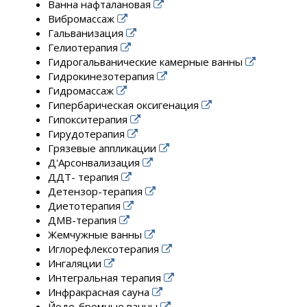
Ванна нафталановая
Вибромассаж
Гальванизация
Гелиотерапия
Гидрогальванические камерные ванны
Гидрокинезотерапия
Гидромассаж
Гипербарическая оксигенация
Гипокситерапия
Гирудотерапия
Грязевые аппликации
Д'Арсонвализация
ДДТ- терапия
Детензор-терапия
Диетотерапия
ДМВ-терапия
Жемчужные ванны
Иглорефлексотерапия
Ингаляции
Интегральная терапия
Инфракрасная сауна
Йодо-бромные ванны