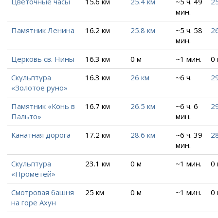
Цветочные часы
15.6 км
25.4 км
~5 ч. 49
25
мин.
Памятник Ленина
16.2 км
25.8 км
~5 ч. 58
26
мин.
Церковь св. Нины
16.3 км
0 м
~1 мин.
0
Скульптура
16.3 км
26 км
~6 ч.
29
«Золотое руно»
Памятник «Конь в
16.7 км
26.5 км
~6 ч. 6
2
Пальто»
мин.
Канатная дорога
17.2 км
28.6 км
~6 ч. 39
28
мин.
Скульптура
23.1 км
0 м
~1 мин.
0
«Прометей»
Смотровая башня
25 км
0 м
~1 мин.
0
на горе Ахун