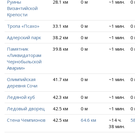
Руины
28.1 км
0 м
~1 мин.
0
Византийской
Крепости
Тропа «Псахо»
33.1 км
0 м
~1 мин.
0
Адлерский парк
38.2 км
0 м
~1 мин.
0
Памятник
39.8 км
0 м
~1 мин.
0
«Ликвидаторам
Чернобыльской
Аварии»
Олимпийская
41.7 км
0 м
~1 мин.
0
деревня Сочи
Ледяной куб
42.3 км
0 м
~1 мин.
0
Ледовый дворец
42.5 км
0 м
~1 мин.
0
Стена Чемпионов
42.5 км
64.6 км
~14 ч.
5
38 мин.