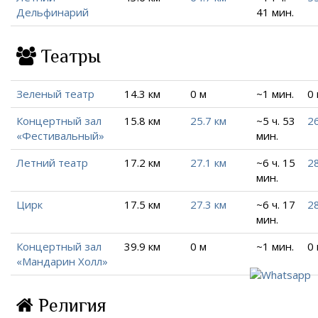
Дельфинарий
41 мин.
Театры
Зеленый театр
14.3 км
0 м
~1 мин.
0
Концертный зал
15.8 км
25.7 км
~5 ч. 53
26
«Фестивальный»
мин.
Летний театр
17.2 км
27.1 км
~6 ч. 15
28
мин.
Цирк
17.5 км
27.3 км
~6 ч. 17
28
мин.
Концертный зал
39.9 км
0 м
~1 мин.
0
«Мандарин Холл»
Религия