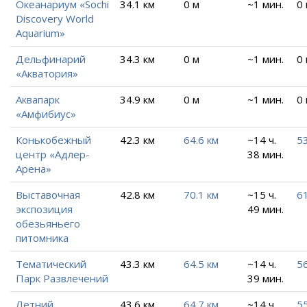
Океанариум «Sochi
34.1 км
0 м
~1 мин.
0
Discovery World
Aquarium»
Дельфинарий
34.3 км
0 м
~1 мин.
0
«Акватория»
Аквапарк
34.9 км
0 м
~1 мин.
0
«Амфибиус»
Конькобежный
42.3 км
64.6 км
~14 ч.
53
центр «Адлер-
38 мин.
Арена»
Выставочная
42.8 км
70.1 км
~15 ч.
61
экспозиция
49 мин.
обезьяньего
питомника
Тематический
43.3 км
64.5 км
~14 ч.
56
Парк Развлечений
39 мин.
Летний
43.6 км
64.7 км
~14 ч.
55