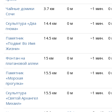
Чайные домики
3.7 км
0 м
~1 мин.
0
Сочи
Скульптура «Два
14.4 км
0 м
~1 мин.
0
гнома»
Памятник
14.5 км
0 м
~1 мин.
0
«Подвиг Во Имя
Жизни»
Фонтан на
15 км
0 м
~1 мин.
0
платановой аллеи
Памятник
15.5 км
0 м
~1 мин.
0
«Морская
прогулка»
Скульптура
15.5 км
0 м
~1 мин.
0
«Святой Архангел
Михаил»