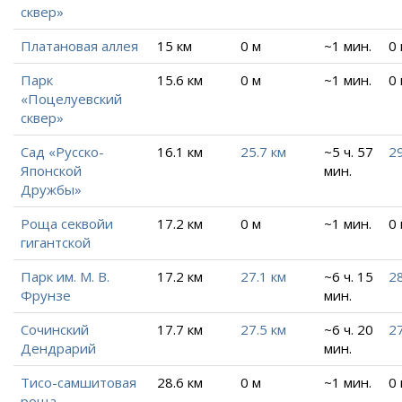
сквер»
Платановая аллея
15 км
0 м
~1 мин.
0
Парк
15.6 км
0 м
~1 мин.
0
«Поцелуевский
сквер»
Сад «Русско-
16.1 км
25.7 км
~5 ч. 57
29
Японской
мин.
Дружбы»
Роща секвойи
17.2 км
0 м
~1 мин.
0
гигантской
Парк им. М. В.
17.2 км
27.1 км
~6 ч. 15
28
Фрунзе
мин.
Сочинский
17.7 км
27.5 км
~6 ч. 20
27
Дендрарий
мин.
Тисо-самшитовая
28.6 км
0 м
~1 мин.
0
роща