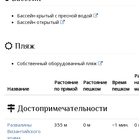
Бассейн крытый с пресной водой
Бассейн открытый
Пляж
Собственный оборудованный пляж
Р
Растояние
Растояние
Время
н
Название
по прямой
пешком
пешком
м
Достопримечательности
Развалины
355 м
0 м
~1 мин.
0
Византийского
храма