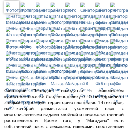
Санаторий "Магадан" находится в живописном
курортном поселке Лоо, неподалеку от Сочи. Здравница
занимает огромную территорию площадью 14 гектаров,
на которой разместился ухоженный парк с
многочисленными видами хвойной и широколиственной
растительности. Кроме того, у "Магадана" есть
собственный пляж с лежаками, навесами, спортивными