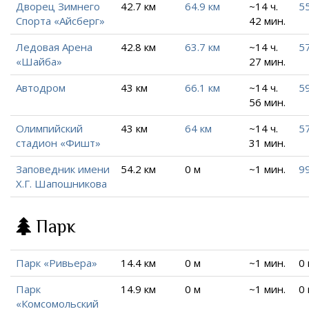
Дворец Зимнего
42.7 км
64.9 км
~14 ч.
5
Спорта «Айсберг»
42 мин.
Ледовая Арена
42.8 км
63.7 км
~14 ч.
57
«Шайба»
27 мин.
Автодром
43 км
66.1 км
~14 ч.
59
56 мин.
Олимпийский
43 км
64 км
~14 ч.
57
стадион «Фишт»
31 мин.
Заповедник имени
54.2 км
0 м
~1 мин.
99
Х.Г. Шапошникова
Парк
Парк «Ривьера»
14.4 км
0 м
~1 мин.
0
Парк
14.9 км
0 м
~1 мин.
0
«Комсомольский