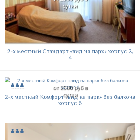
сутки
2-х местный Стандарт «вид на парк» корпус 2,
4
от 2500 руб в
сутки
2-х местный Комфорт «вид на парк» без балкона
корпус 6