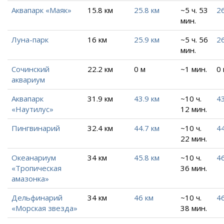
Аквапарк «Маяк»
15.8 км
25.8 км
~5 ч. 53
26
мин.
Луна-парк
16 км
25.9 км
~5 ч. 56
26
мин.
Сочинский
22.2 км
0 м
~1 мин.
0
аквариум
Аквапарк
31.9 км
43.9 км
~10 ч.
43
«Наутилус»
12 мин.
Пингвинарий
32.4 км
44.7 км
~10 ч.
44
22 мин.
Океанариум
34 км
45.8 км
~10 ч.
46
«Тропическая
36 мин.
амазонка»
Дельфинарий
34 км
46 км
~10 ч.
46
«Морская звезда»
38 мин.