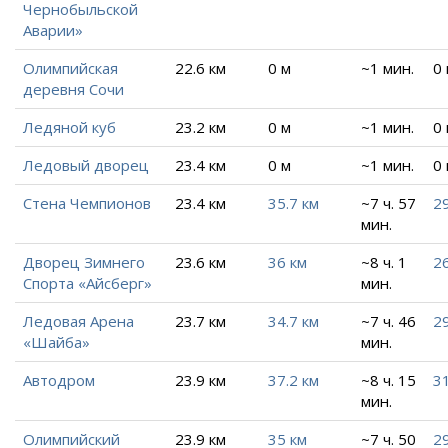
Чернобыльской
Аварии»
Олимпийская
22.6 км
0 м
~1 мин.
0
деревня Сочи
Ледяной куб
23.2 км
0 м
~1 мин.
0
Ледовый дворец
23.4 км
0 м
~1 мин.
0
Стена Чемпионов
23.4 км
35.7 км
~7 ч. 57
29
мин.
Дворец Зимнего
23.6 км
36 км
~8 ч. 1
26
Спорта «Айсберг»
мин.
Ледовая Арена
23.7 км
34.7 км
~7 ч. 46
29
«Шайба»
мин.
Автодром
23.9 км
37.2 км
~8 ч. 15
31
мин.
Олимпийский
23.9 км
35 км
~7 ч. 50
29