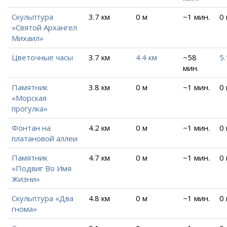
Скульптура
3.7 км
0 м
~1 мин.
0
«Святой Архангел
Михаил»
Цветочные часы
3.7 км
4.4 км
~58
5.
мин.
Памятник
3.8 км
0 м
~1 мин.
0
«Морская
прогулка»
Фонтан на
4.2 км
0 м
~1 мин.
0
платановой аллеи
Памятник
4.7 км
0 м
~1 мин.
0
«Подвиг Во Имя
Жизни»
Скульптура «Два
4.8 км
0 м
~1 мин.
0
гнома»