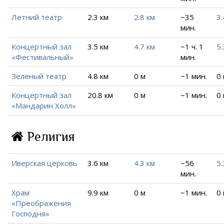
Летний театр
2.3 км
2.8 км
~35
3.
мин.
Концертный зал
3.5 км
4.7 км
~1 ч. 1
5.
«Фестивальный»
мин.
Зеленый театр
4.8 км
0 м
~1 мин.
0
Концертный зал
20.8 км
0 м
~1 мин.
0
«Мандарин Холл»
Религия
Иверская церковь
3.6 км
4.3 км
~56
5.
мин.
Храм
9.9 км
0 м
~1 мин.
0
«Преображения
Господня»