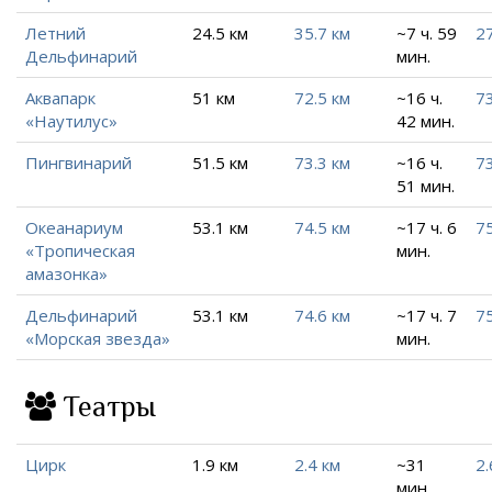
Летний
24.5 км
35.7 км
~7 ч. 59
27
Дельфинарий
мин.
Аквапарк
51 км
72.5 км
~16 ч.
7
«Наутилус»
42 мин.
Пингвинарий
51.5 км
73.3 км
~16 ч.
73
51 мин.
Океанариум
53.1 км
74.5 км
~17 ч. 6
75
«Тропическая
мин.
амазонка»
Дельфинарий
53.1 км
74.6 км
~17 ч. 7
75
«Морская звезда»
мин.
Театры
Цирк
1.9 км
2.4 км
~31
2.
мин.