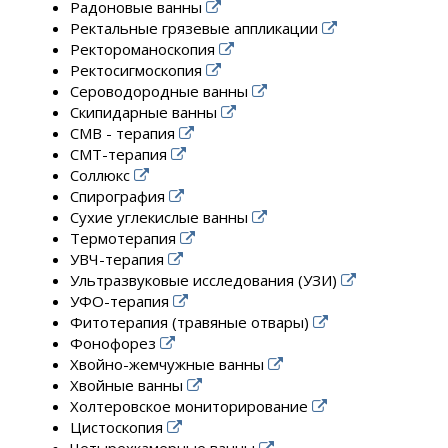
Радоновые ванны
Ректальные грязевые аппликации
Ректороманоскопия
Ректосигмоскопия
Сероводородные ванны
Скипидарные ванны
СМВ - терапия
СМТ-терапия
Соллюкс
Спирография
Сухие углекислые ванны
Термотерапия
УВЧ-терапия
Ультразвуковые исследования (УЗИ)
УФО-терапия
Фитотерапия (травяные отвары)
Фонофорез
Хвойно-жемчужные ванны
Хвойные ванны
Холтеровское мониторирование
Цистоскопия
Четырехкамерные ванны