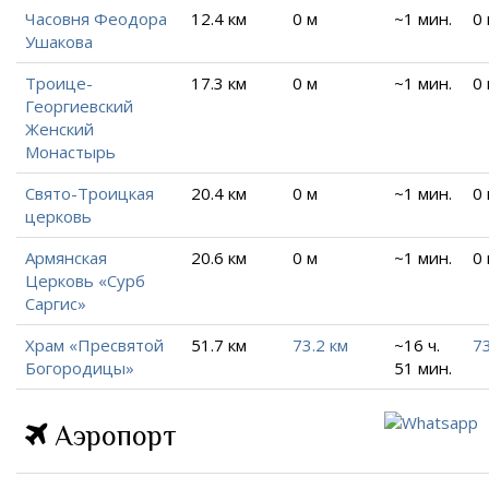
Часовня Феодора
12.4 км
0 м
~1 мин.
0
Ушакова
Троице-
17.3 км
0 м
~1 мин.
0
Георгиевский
Женский
Монастырь
Свято-Троицкая
20.4 км
0 м
~1 мин.
0
церковь
Армянская
20.6 км
0 м
~1 мин.
0
Церковь «Сурб
Саргис»
Храм «Пресвятой
51.7 км
73.2 км
~16 ч.
73
Богородицы»
51 мин.
Аэропорт