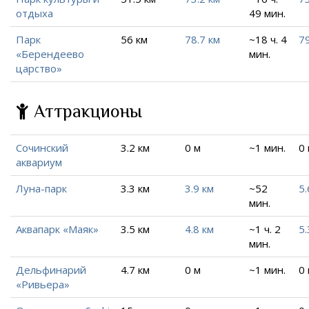
отдыха
49 мин.
Парк
56 км
78.7 км
~18 ч. 4
79
«Берендеево
мин.
царство»
Аттракционы
Сочинский
3.2 км
0 м
~1 мин.
0
аквариум
Луна-парк
3.3 км
3.9 км
~52
5.
мин.
Аквапарк «Маяк»
3.5 км
4.8 км
~1 ч. 2
5.
мин.
Дельфинарий
4.7 км
0 м
~1 мин.
0
«Ривьера»