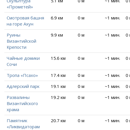
Скульптура
5.1 км
0 м
~1 мин.
0
«Прометей»
Смотровая башня
6.9 км
0 м
~1 мин.
0
на горе Ахун
Руины
9.9 км
0 м
~1 мин.
0
Византийской
Крепости
Чайные домики
15.6 км
0 м
~1 мин.
0
Сочи
Тропа «Псахо»
17.4 км
0 м
~1 мин.
0
Адлерский парк
19.1 км
0 м
~1 мин.
0
Развалины
19.2 км
0 м
~1 мин.
0
Византийского
храма
Памятник
20.7 км
0 м
~1 мин.
0
«Ликвидаторам