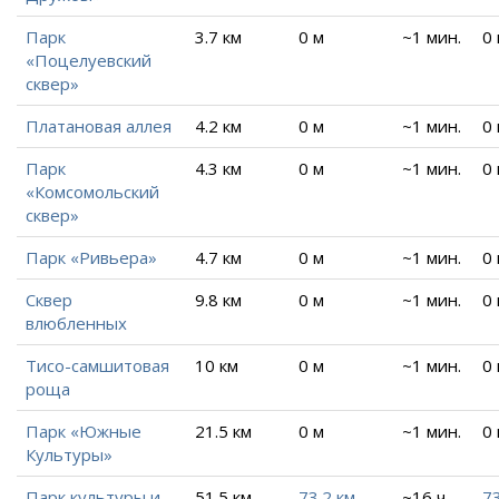
Парк
3.7 км
0 м
~1 мин.
0
«Поцелуевский
сквер»
Платановая аллея
4.2 км
0 м
~1 мин.
0
Парк
4.3 км
0 м
~1 мин.
0
«Комсомольский
сквер»
Парк «Ривьера»
4.7 км
0 м
~1 мин.
0
Сквер
9.8 км
0 м
~1 мин.
0
влюбленных
Тисо-самшитовая
10 км
0 м
~1 мин.
0
роща
Парк «Южные
21.5 км
0 м
~1 мин.
0
Культуры»
Парк культуры и
51.5 км
73.2 км
~16 ч.
73