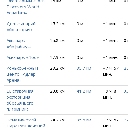
Океанариум «Sochi
15 км
0 м
~1 мин.
0
Discovery World
Aquarium»
Дельфинарий
15.2 км
0 м
~1 мин.
0
«Акватория»
Аквапарк
15.8 км
0 м
~1 мин.
0
«Амфибиус»
Аквапарк «Лоо»
17.9 км
0 м
~1 мин.
0
Конькобежный
23.2 км
35.7 км
~7 ч. 57
25
центр «Адлер-
мин.
Арена»
Выставочная
23.8 км
41.2 км
~9 ч. 8
33
экспозиция
мин.
обезьяньего
питомника
Тематический
24.2 км
35.6 км
~7 ч. 57
27
Парк Развлечений
мин.