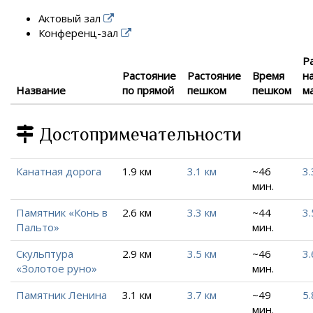
Актовый зал
Конференц-зал
Р
Растояние
Растояние
Время
н
Название
по прямой
пешком
пешком
м
Достопримечательности
Канатная дорога
1.9 км
3.1 км
~46
3.
мин.
Памятник «Конь в
2.6 км
3.3 км
~44
3.
Пальто»
мин.
Скульптура
2.9 км
3.5 км
~46
3.
«Золотое руно»
мин.
Памятник Ленина
3.1 км
3.7 км
~49
5.
мин.