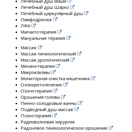
Лечебный душ Виши
Лечебный душ Шарко
Лечебный циркулярный душ
Лимфодренаж
ЛФК
Магнитотерапия
Мануальная терапия
Массаж
Массаж гинекологический
Массаж урологический
Механотерапия
Микроклизмы
Мониторная очистка кишечника
Озокеритолечение
Озонотерапия
Орошения головы
Пенно-солодковые ванны
Подводный душ-массаж
Психотерапия
Радиоволновая хирургия
Радоновое гинекологическое орошение