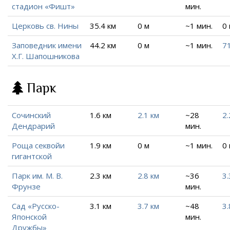
стадион «Фишт»
мин.
Церковь св. Нины
35.4 км
0 м
~1 мин.
0
Заповедник имени
44.2 км
0 м
~1 мин.
71
Х.Г. Шапошникова
Парк
Сочинский
1.6 км
2.1 км
~28
2.
Дендрарий
мин.
Роща секвойи
1.9 км
0 м
~1 мин.
0
гигантской
Парк им. М. В.
2.3 км
2.8 км
~36
3.
Фрунзе
мин.
Сад «Русско-
3.1 км
3.7 км
~48
3.
Японской
мин.
Дружбы»