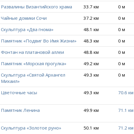
Развалины Византийского храма
33.7 км
0 м
Чайные домики Сочи
37.2 км
0 м
Скульптура «Два гнома»
48.1 км
0 м
Памятник «Подвиг Во Имя Жизни»
48.3 км
0 м
Фонтан на платановой аллеи
48.8 км
0 м
Памятник «Морская прогулка»
49.2 км
0 м
Скульптура «Святой Архангел
49.3 км
0 м
Михаил»
Цветочные часы
49.3 км
70.6 км
Памятник Ленина
49.9 км
71.1 км
Скульптура «Золотое руно»
50.1 км
71.2 км