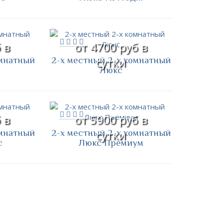
 в
от 4700 руб в
омнатный
2-х местный 2-х комнатный
сутки
Люкс
 в
от 5900 руб в
омнатный
2-х местный 2-х комнатный
сутки
с
Люкс Премиум