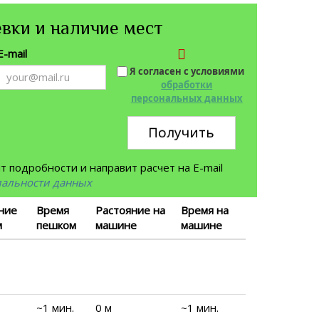
вки и наличие мест
E-mail
Я согласен с условиями
обработки
персональных данных
Получить
 подробности и направит расчет на E-mail
иальности данных
ние
Время
Растояние на
Время на
м
пешком
машине
машине
~1 мин.
0 м
~1 мин.