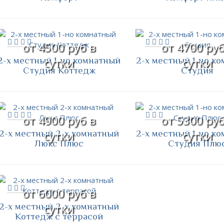
от 4500 руб в
от 4700 руб
2-х местный 1-но комнатный
2-х местный 1-но к
сутки
сутки
Студия Коттедж
Студия
от 4900 руб в
от 5300 руб
2-х местный 2-х комнатный
2-х местный 1-но к
сутки
сутки
Люкс Плюс
Студия Плю
от 6000 руб в
2-х местный 2-х комнатный
сутки
Коттедж с террасой