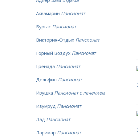
Адлер
База отдыха
Аквамарин
Пансионат
Бургас
Пансионат
Виктория-Отдых
Пансионат
Горный Воздух
Пансионат
Гренада
Пансионат
Дельфин
Пансионат
Ивушка
Пансионат с лечением
Изумруд
Пансионат
Лад
Пансионат
Ларимар
Пансионат