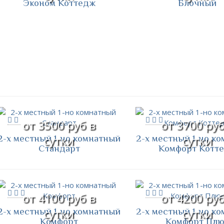
Эконом Коттедж
Блочный
от 3500 руб в
от 3700 руб
2-х местный 1-но комнатный
2-х местный 1-но к
сутки
сутки
Стандарт
Комфорт Котт
от 4100 руб в
от 4200 руб
2-х местный 1-но комнатный
2-х местный 1-но к
сутки
сутки
Комфорт
Комфорт Плю