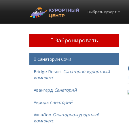
Выбрать курорт
Забронировать
Санатории Сочи
Bridge Resort
Санаторно-курортный
комплекс
Авангард
Санаторий
Аврора
Санаторий
АкваЛоо
Санаторно-курортный
комплекс