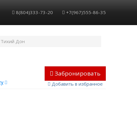
8(804)333-73-20
+7(967)555-86-35
Тихий Дон
Забронировать
ту
Добавить в избранное