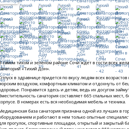
В самом тихом и зеленом районе Сочи ждет в гости всех же
санаторий «Тихий Дон».
Отпуск в здравнице придется по вкусу людям всех возрастов
морским воздухом, комфортным климатом и отдохнуть от беш
здоровье. Понравится здесь и детям, ведь их досугом займу
Вместительность санатория составляет 665 спальных мест, б
корпусе. В номерах есть вся необходимая мебель и техника.
Медицинская база санатория признана одной из лучших в г
оборудованием и работают в нем только опытные специалис
для прогулок, спортивные площадки, открытый и закрытый ба
бильярдная. Благоустроенный пляж находится в 850 метрах о