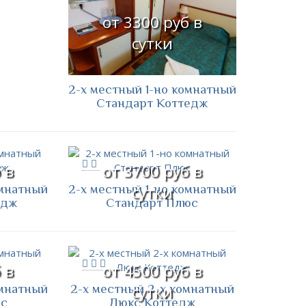
от 3300 руб в
сутки
2-х местный 1-но комнатный
Стандарт Коттедж
 в
от 3700 руб в
омнатный
2-х местный 1-но комнатный
сутки
едж
Стандарт Плюс
 в
от 4500 руб в
омнатный
2-х местный 2-х комнатный
сутки
с
Люкс Коттедж