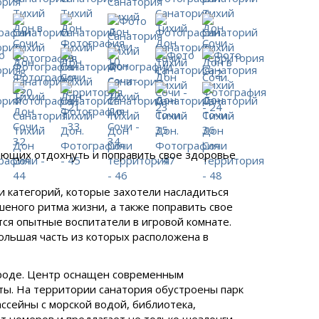
лающих отдохнуть и поправить свое здоровье
 и категорий, которые захотели насладиться
еного ритма жизни, а также поправить свое
тся опытные воспитатели в игровой комнате.
ольшая часть из которых расположена в
ороде. Центр оснащен современным
ты. На территории санатория обустроены парк
ссейны с морской водой, библиотека,
т номеров и предлагает не только шезлонги,