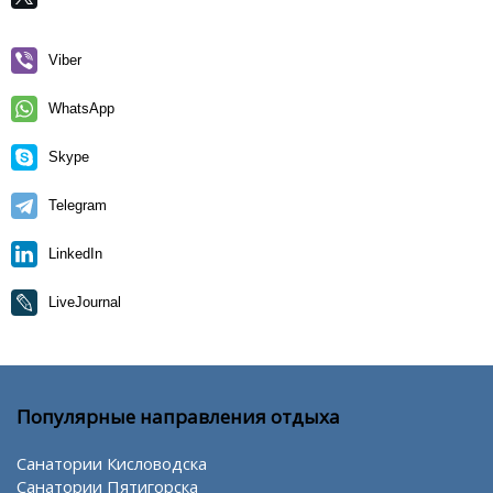
Viber
WhatsApp
Skype
Telegram
LinkedIn
LiveJournal
Популярные направления отдыха
Санатории Кисловодска
Санатории Пятигорска