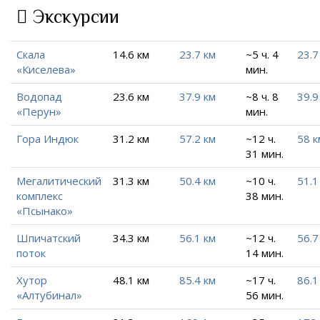
Экскурсии
Скала
14.6 км
23.7 км
~5 ч. 4
23.7
«Киселева»
мин.
Водопад
23.6 км
37.9 км
~8 ч. 8
39.9
«Перун»
мин.
Гора Индюк
31.2 км
57.2 км
~12 ч.
58 к
31 мин.
Мегалитический
31.3 км
50.4 км
~10 ч.
51.1
комплекс
38 мин.
«Псынако»
Шпичатский
34.3 км
56.1 км
~12 ч.
56.7
поток
14 мин.
Хутор
48.1 км
85.4 км
~17 ч.
86.1
«Алтубинал»
56 мин.