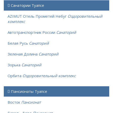
Санатории Туапсе
AZIMUT Отель Прометей Небуг
Оздоровительный
комплекс
Автотранспортник России
Санаторий
Белая Русь
Санаторий
Зеленая Долина
Санаторий
Зорька
Санаторий
Орбита
Оздоровительный комплекс
Пансионаты Туапсе
Восток
Пансионат
Гизель-Дере
Пансионат