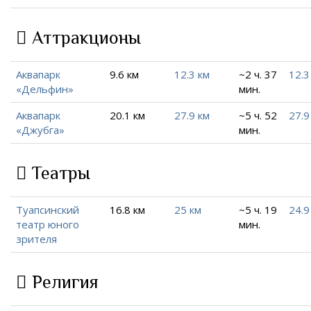
Аттракционы
Аквапарк
9.6 км
12.3 км
~2 ч. 37
12.3
«Дельфин»
мин.
Аквапарк
20.1 км
27.9 км
~5 ч. 52
27.9
«Джубга»
мин.
Театры
Туапсинский
16.8 км
25 км
~5 ч. 19
24.9
театр юного
мин.
зрителя
Религия