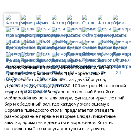
Расположенный в тихом уютном поселке Ольгинка
Туапсинского района отель "Приморье Deluxe"
представляет собой комплекс из двух корпусов,
удаленных друг от друга на 80-100 метров. На основной
территории отеля оборудован открытый бассейн и
меблированная зона для загара, функционирует летний
бар и обеденный зал, где каждому желающему в
формате "шведского стола" предлагается отведать
разнообразные первые и вторые блюда, пикантные
закуски, ароматные десерты и мороженое. Кстати,
постояльцам 2-го корпуса доступны все услуги,