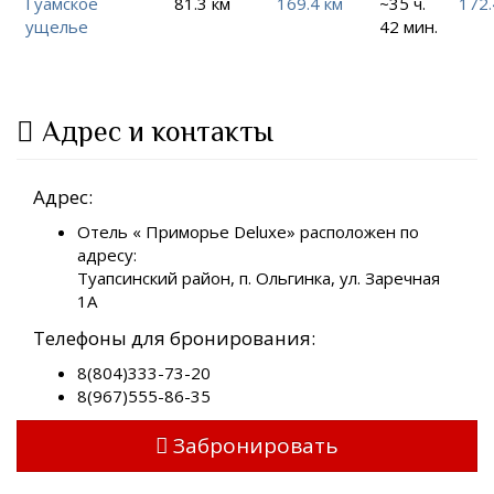
Гуамское
81.3 км
169.4 км
~35 ч.
172.
ущелье
42 мин.
Адрес и контакты
Адрес:
Отель « Приморье Deluxe» расположен по
адресу:
Туапсинский район, п. Ольгинка, ул. Заречная
1А
Телефоны для бронирования:
8(804)333-73-20
8(967)555-86-35
Забронировать