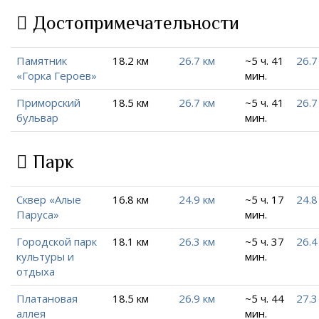
Достопримечательности
Памятник
18.2 км
26.7 км
~5 ч. 41
26.7
«Горка Героев»
мин.
Приморский
18.5 км
26.7 км
~5 ч. 41
26.7
бульвар
мин.
Парк
Сквер «Алые
16.8 км
24.9 км
~5 ч. 17
24.8
Паруса»
мин.
Городской парк
18.1 км
26.3 км
~5 ч. 37
26.4
культуры и
мин.
отдыха
Платановая
18.5 км
26.9 км
~5 ч. 44
27.3
аллея
мин.