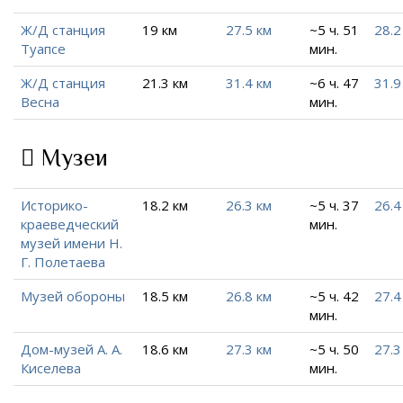
Ж/Д станция
19 км
27.5 км
~5 ч. 51
28.2
Туапсе
мин.
Ж/Д станция
21.3 км
31.4 км
~6 ч. 47
31.9
Весна
мин.
Музеи
Историко-
18.2 км
26.3 км
~5 ч. 37
26.4
краеведческий
мин.
музей имени Н.
Г. Полетаева
Музей обороны
18.5 км
26.8 км
~5 ч. 42
27.4
мин.
Дом-музей А. А.
18.6 км
27.3 км
~5 ч. 50
27.3
Киселева
мин.