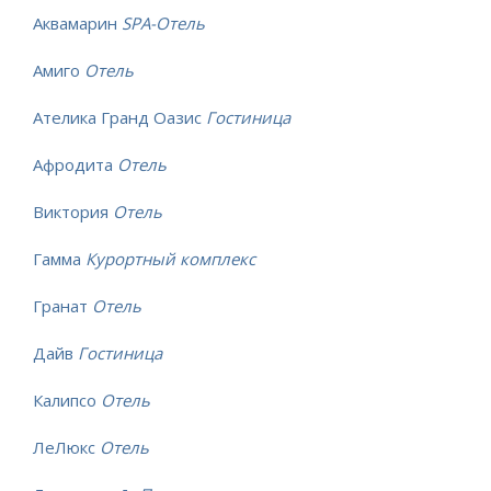
Аквамарин
SPA-Отель
Амиго
Отель
Ателика Гранд Оазис
Гостиница
Афродита
Отель
Виктория
Отель
Гамма
Курортный комплекс
Гранат
Отель
Дайв
Гостиница
Калипсо
Отель
ЛеЛюкс
Отель