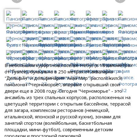
В небольшом курортном поселке Небуг (в 18 километрах
от Туапсе), буквально в 250 метрах от аквапарка
"Дельфин" и дельфинария "Аква Мир" расположился
пансионат "Черноморье", впервые открывший свои
двери еще в 2008 году. Сегодня "Черноморье" - это
ансамбль из трех спальных корпусов, расположенных на
цветущей территории с открытым бассейном, террасой
для загара, комплексом ресторанов (немецкой,
итальянской, японской и русской кухни), зонами для
занятий спортом (волейбольная, баскетбольная
площадки, мини-футбол), современным детским
городком и просторной парковкой.