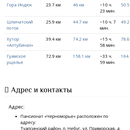
Гора Индюк
23.7 км
46 км
~10 ч.
50.5
23 мин.
Шпичатский
25.9 км
44.7 км
~10 ч. 7
49.2
поток
мин.
Хутор
39.4 км
74.2 км
~15 ч.
78.6
«Алтубинал»
58 мин.
Гуамское
72.9 км
158.1 км
~33 ч.
164.
ущелье
59 мин.
Адрес и контакты
Адрес:
Пансионат «Черноморье» расположен по
адресу:
Туапсинский район, п. Небуг, ул. Приморская, д.