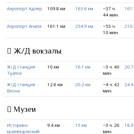
Аэропорт Адлер
109.8 км
163.6 км
~37 ч.
161.
44 мин.
Аэропорт Анапа
161.1 км
254.9 км
~53 ч.
210.
10 мин.
Ж/Д вокзалы
Ж/Д станция
10 км
16.1 км
~3 ч. 40
20.7
Туапсе
мин.
Ж/Д станция
12.6 км
20.2 км
~4 ч. 42
24.4
Весна
мин.
Музеи
Историко-
9.4 км
15 км
~3 ч. 26
18.9
краеведческий
мин.