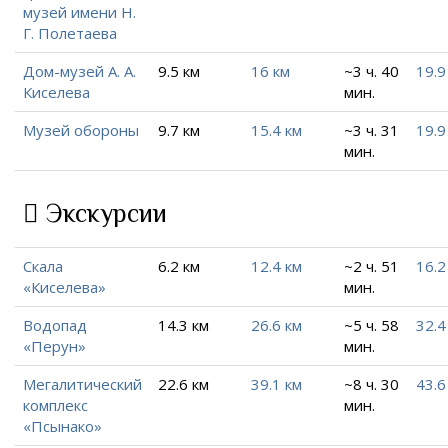
музей имени Н.
Г. Полетаева
Дом-музей А. А.
9.5 км
16 км
~3 ч. 40
19.9
Киселева
мин.
Музей обороны
9.7 км
15.4 км
~3 ч. 31
19.9
мин.
Экскурсии
Скала
6.2 км
12.4 км
~2 ч. 51
16.2
«Киселева»
мин.
Водопад
14.3 км
26.6 км
~5 ч. 58
32.4
«Перун»
мин.
Мегалитический
22.6 км
39.1 км
~8 ч. 30
43.6
комплекс
мин.
«Псынако»