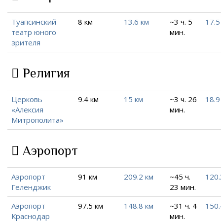
Туапсинский
8 км
13.6 км
~3 ч. 5
17.5
театр юного
мин.
зрителя
Религия
Церковь
9.4 км
15 км
~3 ч. 26
18.9
«Алексия
мин.
Митрополита»
Аэропорт
Аэропорт
91 км
209.2 км
~45 ч.
120.
Геленджик
23 мин.
Аэропорт
97.5 км
148.8 км
~31 ч. 4
150.
Краснодар
мин.