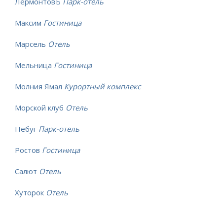
ЛермонтовЪ
Парк-отель
Максим
Гостиница
Марсель
Отель
Мельница
Гостиница
Молния Ямал
Курортный комплекс
Морской клуб
Отель
Небуг
Парк-отель
Ростов
Гостиница
Салют
Отель
Хуторок
Отель