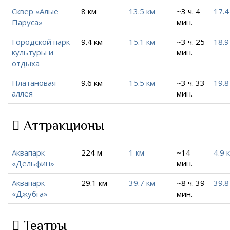
Сквер «Алые
8 км
13.5 км
~3 ч. 4
17.4
Паруса»
мин.
Городской парк
9.4 км
15.1 км
~3 ч. 25
18.9
культуры и
мин.
отдыха
Платановая
9.6 км
15.5 км
~3 ч. 33
19.8
аллея
мин.
Аттракционы
Аквапарк
224 м
1 км
~14
4.9 
«Дельфин»
мин.
Аквапарк
29.1 км
39.7 км
~8 ч. 39
39.8
«Джубга»
мин.
Театры