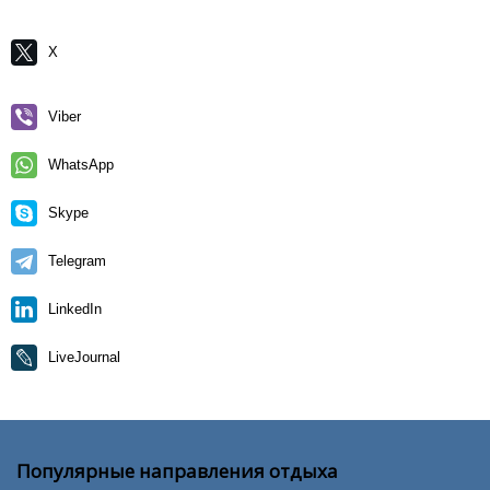
X
Viber
WhatsApp
Skype
Telegram
LinkedIn
LiveJournal
Популярные направления отдыха