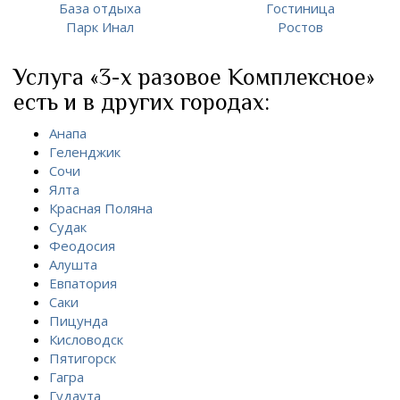
База отдыха
Гостиница
Парк Инал
Ростов
Услуга «3-х разовое Комплексное»
есть и в других городах:
Анапа
Геленджик
Сочи
Ялта
Красная Поляна
Судак
Феодосия
Алушта
Евпатория
Саки
Пицунда
Кисловодск
Пятигорск
Гагра
Гудаута