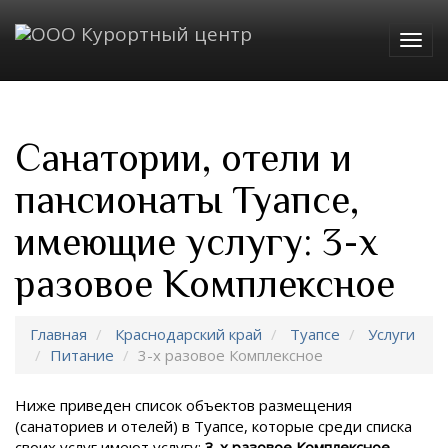
Togg
navig
Санатории, отели и
пансионаты Туапсе,
имеющие услугу: 3-х
разовое Комплексное
Главная
Краснодарский край
Туапсе
Услуги
Питание
3-х разовое Комплексное
Ниже приведен список объектов размещения
(санаториев и отелей) в
Туапсе, которые среди списка
своих услуг имеют услугу:
3-х разовое Комплексное
.