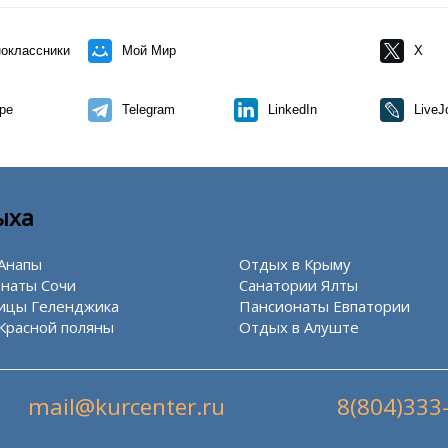
оклассники
Мой Мир
X
pe
Telegram
LinkedIn
LiveJ
ыха
Анапы
Отдых в Крыму
наты Сочи
Санатории Ялты
ицы Геленджика
Пансионаты Евпатории
Красной поляны
Отдых в Алуште
mail@kurcenter.ru
8(804)333