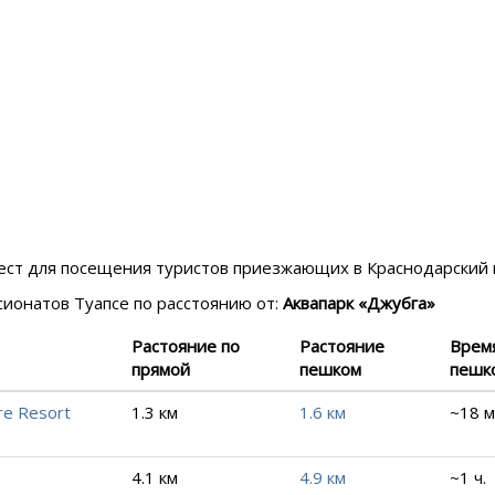
 мест для посещения туристов приезжающих в
Краснодарский 
нсионатов
Туапсе
по расстоянию от:
Аквапарк «Джубга»
Растояние по
Растояние
Врем
прямой
пешком
пешк
e Resort
1.3 км
1.6 км
~18 м
4.1 км
4.9 км
~1 ч.