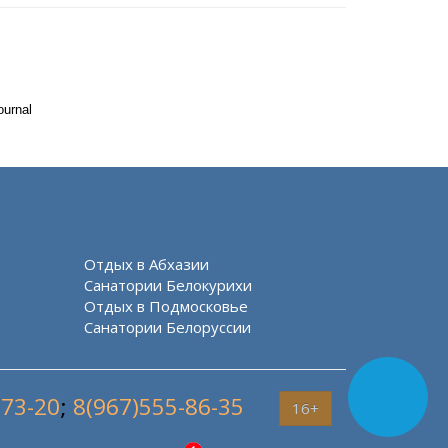
ournal
Отдых в Абхазии
Санатории Белокурихи
Отдых в Подмосковье
Санатории Белоруссии
-73-20
;
8(967)555-86-35
16+