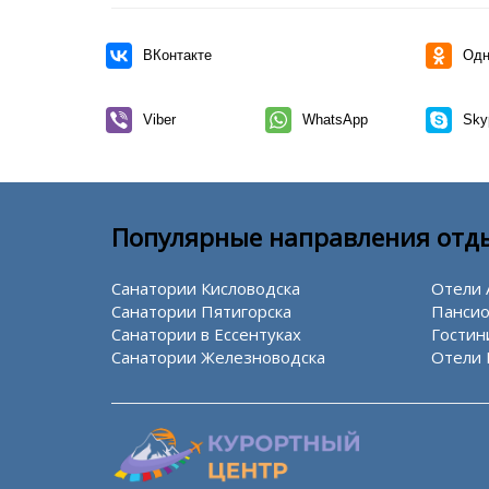
ВКонтакте
Одн
Viber
WhatsApp
Sky
Популярные направления отд
Санатории Кисловодска
Отели 
Санатории Пятигорска
Пансио
Санатории в Ессентуках
Гостин
Санатории Железноводска
Отели 