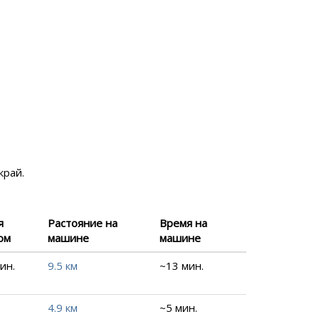
край.
я
Растояние на
Время на
ом
машине
машине
ин.
9.5 км
~13 мин.
4.9 км
~5 мин.