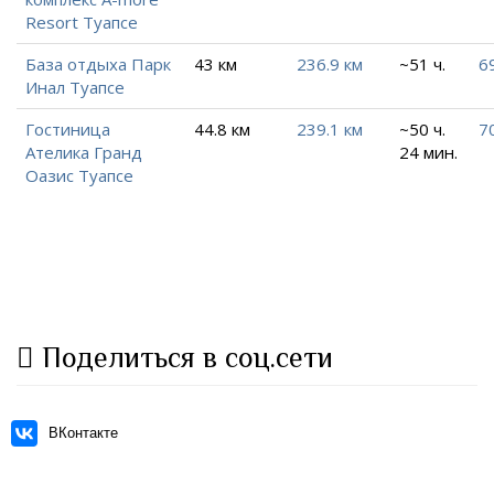
Resort Туапсе
База отдыха Парк
43 км
236.9 км
~51 ч.
6
Инал Туапсе
Гостиница
44.8 км
239.1 км
~50 ч.
7
Ателика Гранд
24 мин.
Оазис Туапсе
Поделиться в соц.сети
ВКонтакте