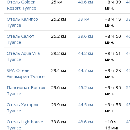
Отель Golden
25 км
40.6 км
~8 ч. 39
4
Resort Туапсе
мин.
Отель Калипсо
25.2 км
39 км
~8 ч. 18
3
Туапсе
мин.
Отель Салют
25.2 км
39.6 км
~8 ч. 50
4
Туапсе
мин.
Отель Aqua Villa
29.2 км
44.2 км
~9 ч. 51
4
Туапсе
мин.
SPA-Отель
29.4 км
44.7 км
~9 ч. 28
4
Аквамарин Туапсе
мин.
Пансионат Восток
29.6 км
45.2 км
~9 ч. 35
5
Туапсе
мин.
Отель Хуторок
29.9 км
44.5 км
~9 ч. 55
4
Туапсе
мин.
Отель Lighthouse
33.8 км
48.6 км
~10 ч.
4
Туапсе
16 мин.