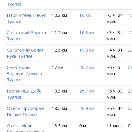
Туапсе
Парк-отель Небуг
10.3 км
16 км
~3 ч. 24
1
Туапсе
мин.
Санаторий Зорька
11.2 км
16.8 км
~3 ч. 34
1
Туапсе
мин.
Санаторий Белая
12.5 км
19.8 км
~4 ч. 31
2
Русь Туапсе
мин.
Санаторий
17 км
26.7 км
~6 ч. 5
2
Зеленая Долина
мин.
Туапсе
Гостиница Дайв
18.3 км
26.1 км
~5 ч. 33
2
Туапсе
мин.
Отель Приморье
18.5 км
26.9 км
~5 ч. 44
2
Deluxe Туапсе
мин.
Отель Alean
18.5 км
0 м
~1 мин.
0
Residence Olginka