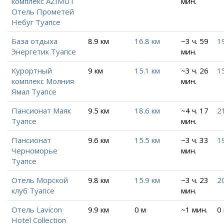
комплекс AZIMUT
мин.
Отель Прометей
Небуг Туапсе
База отдыха
8.9 км
16.8 км
~3 ч. 59
1
Энергетик Туапсе
мин.
Курортный
9 км
15.1 км
~3 ч. 26
1
комплекс Молния
мин.
Ямал Туапсе
Пансионат Маяк
9.5 км
18.6 км
~4 ч. 17
2
Туапсе
мин.
Пансионат
9.6 км
15.5 км
~3 ч. 33
1
Черноморье
мин.
Туапсе
Отель Морской
9.8 км
15.9 км
~3 ч. 23
2
клуб Туапсе
мин.
Отель Lavicon
9.9 км
0 м
~1 мин.
0
Hotel Collection