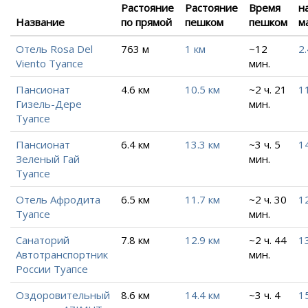
Растояние
Растояние
Время
н
Название
по прямой
пешком
пешком
м
Отель Rosa Del
763 м
1 км
~12
2.
Viento Туапсе
мин.
Пансионат
4.6 км
10.5 км
~2 ч. 21
1
Гизель-Дере
мин.
Туапсе
Пансионат
6.4 км
13.3 км
~3 ч. 5
1
Зеленый Гай
мин.
Туапсе
Отель Афродита
6.5 км
11.7 км
~2 ч. 30
1
Туапсе
мин.
Санаторий
7.8 км
12.9 км
~2 ч. 44
1
Автотранспортник
мин.
России Туапсе
Оздоровительный
8.6 км
14.4 км
~3 ч. 4
1