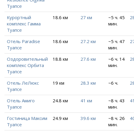
Туапсе
Курортный
18.6 км
27 км
~5 ч. 45
2
комплекс Гамма
мин.
Туапсе
Отель Paradise
18.6 км
27.2 км
~5 ч. 47
2
Туапсе
мин.
Оздоровительный
18.8 км
27.6 км
~6 ч. 14
2
комплекс Орбита
мин.
Туапсе
Отель ЛеЛюкс
19 км
28.3 км
~6 ч.
2
Туапсе
Отель Амиго
24.8 км
41 км
~8 ч. 43
4
Туапсе
мин.
Гостиница Максим
24.9 км
39.6 км
~8 ч. 26
4
Туапсе
мин.