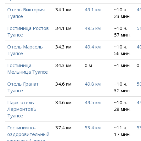
Отель Виктория
34.1 км
49.1 км
~10 ч.
4
Туапсе
23 мин.
Гостиница Ростов
34.1 км
49.5 км
~10 ч.
5
Туапсе
57 мин.
Отель Марсель
34.3 км
49.4 км
~10 ч.
4
Туапсе
56 мин.
Гостиница
34.3 км
0 м
~1 мин.
0
Мельница Туапсе
Отель Гранат
34.6 км
49.8 км
~10 ч.
5
Туапсе
32 мин.
Парк-отель
34.6 км
49.5 км
~10 ч.
4
ЛермонтовЪ
28 мин.
Туапсе
Гостинично-
37.4 км
53.4 км
~11 ч.
5
оздоровительный
17 мин.
комплекс A-more