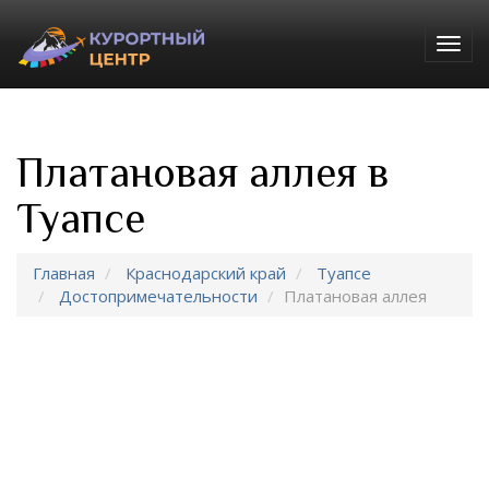
Togg
navig
Платановая аллея в
Туапсе
Главная
Краснодарский край
Туапсе
Достопримечательности
Платановая аллея