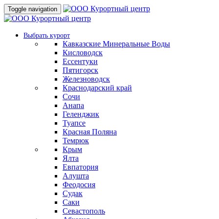
Toggle navigation
Выбрать курорт
Кавказские Минеральные Воды
Кисловодск
Ессентуки
Пятигорск
Железноводск
Краснодарский край
Сочи
Анапа
Геленджик
Туапсе
Красная Поляна
Темрюк
Крым
Ялта
Евпатория
Алушта
Феодосия
Судак
Саки
Севастополь