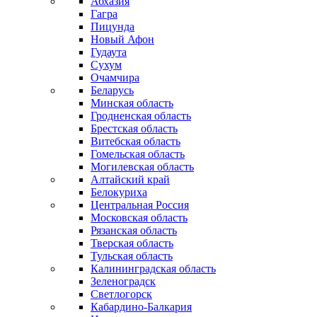
Абхазия
Гагра
Пицунда
Новый Афон
Гудаута
Сухум
Очамчира
Беларусь
Минская область
Гродненская область
Брестская область
Витебская область
Гомельская область
Могилевская область
Алтайский край
Белокуриха
Центральная Россия
Московская область
Рязанская область
Тверская область
Тульская область
Калининградская область
Зеленоградск
Светлогорск
Кабардино-Балкария