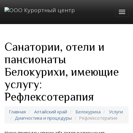
Togg
navig
Санатории, отели и
пансионаты
Белокурихи, имеющие
услугу:
Рефлексотерапия
Главная
Алтайский край
Белокуриха
Услуги
Диагностика и процедуры
Рефлексотерапия
Ниже приведен список объектов размещения