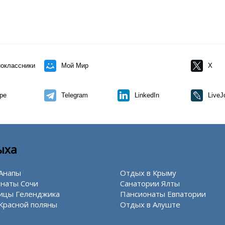
оклассники
Мой Мир
X
pe
Telegram
LinkedIn
LiveJ
ыха
Анапы
Отдых в Крыму
наты Сочи
Санатории Ялты
ицы Геленджика
Пансионаты Евпатории
Красной поляны
Отдых в Алуште