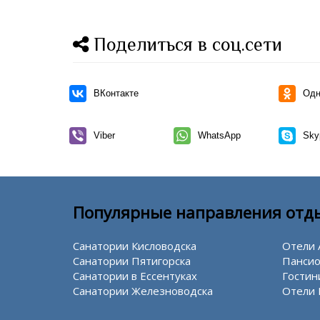
Поделиться в соц.сети
ВКонтакте
Одн
Viber
WhatsApp
Sky
Популярные направления отд
Санатории Кисловодска
Отели 
Санатории Пятигорска
Пансио
Санатории в Ессентуках
Гостин
Санатории Железноводска
Отели 