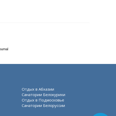
ournal
Отдых в Абхазии
Санатории Белокурихи
Отдых в Подмосковье
Санатории Белоруссии