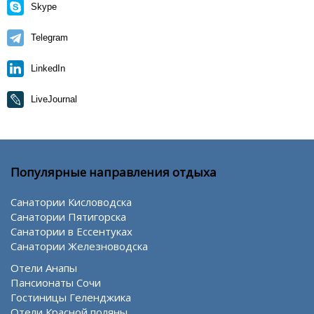
Skype
Telegram
LinkedIn
LiveJournal
Популярные направления отдыха
Санатории Кисловодска
Санатории Пятигорска
Санатории в Ессентуках
Санатории Железноводска
Отели Анапы
Пансионаты Сочи
Гостиницы Геленджика
Отели Красной поляны