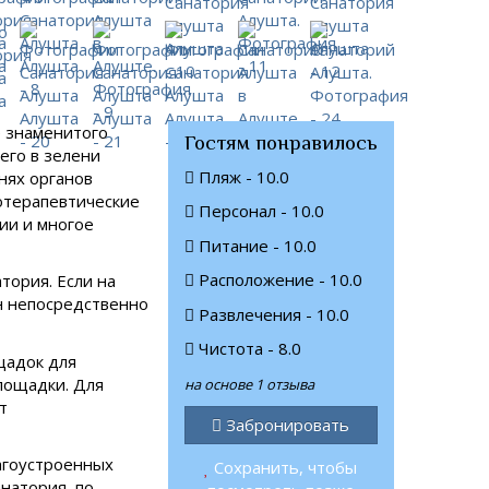
е знаменитого
Гостям понравилось
его в зелени
Пляж - 10.0
нях органов
отерапевтические
Персонал - 10.0
ии и многое
Питание - 10.0
Расположение - 10.0
тория. Если на
йн непосредственно
Развлечения - 10.0
Чистота - 8.0
щадок для
лощадки. Для
на основе 1 отзыва
т
Забронировать
агоустроенных
Сохранить, чтобы
натория, по