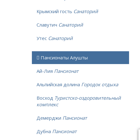
Крымский гость
Санаторий
Славутич
Санаторий
Утес
Санаторий
Пансионаты Алушты
Ай-Лия
Пансионат
Альпийская долина
Городок отдыха
Восход
Туристско-оздоровительный
комплекс
Демерджи
Пансионат
Дубна
Пансионат