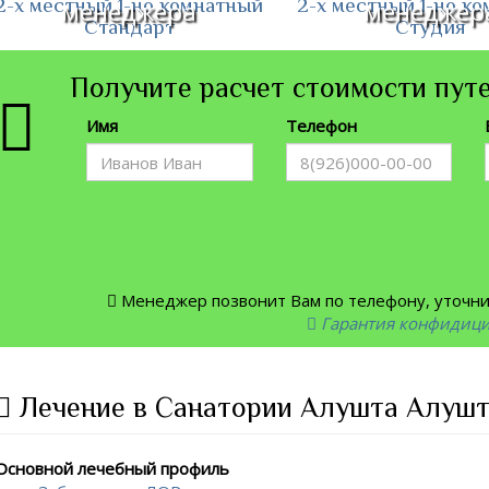
2-х местный 1-но комнатный
2-х местный 1-но к
менеджера
менеджер
Стандарт
Студия
Получите расчет стоимости путе
Имя
Телефон
Менеджер позвонит Вам по телефону, уточнит
Гарантия конфидиц
Лечение в Санатории Алушта Алушт
Основной лечебный профиль