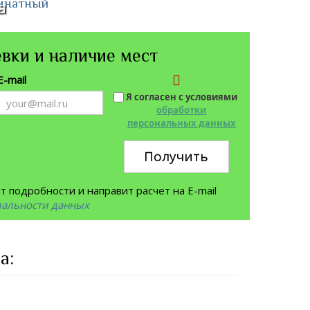
омнатный
а
вки и наличие мест
E-mail
Я согласен с условиями
обработки
персональных данных
Получить
 подробности и направит расчет на E-mail
иальности данных
а: