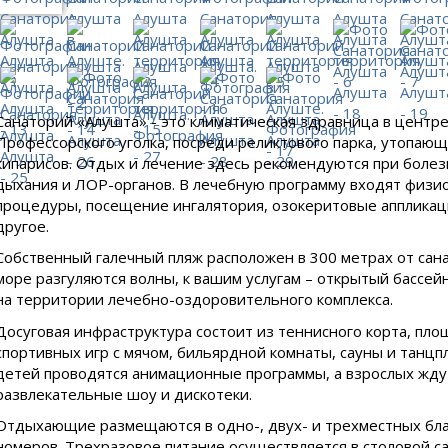
Санаторий «Алушта» - это климатическая здравница в центр
Профессорского уголка, посреди реликтового парка, утопающ
кипарисов. Отдых и лечение здесь рекомендуются при болез
дыхания и ЛОР-органов. В лечебную программу входят физи
процедуры, посещение ингалятория, озокеритовые аппликац
другое.
Собственный галечный пляж расположен в 300 метрах от сана
море разгуляются волны, к вашим услугам – открытый бассе
на территории лечебно-оздоровительного комплекса.
Досуговая инфраструктура состоит из теннисного корта, пло
спортивных игр с мячом, бильярдной комнаты, сауны и танцп
детей проводятся анимационные программы, а взрослых жду
развлекательные шоу и дискотеки.
Отдыхающие размещаются в одно-, двух- и трехместных бл
номеров. Трехразовое питание осуществляется в столовой са