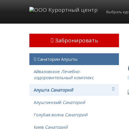
Выбрать ку
Забронировать
Санатории Алушты
Айвазовское
Лечебно-
оздоровительный комплекс
Алушта
Санаторий
Алуштинский
Санаторий
Голубая волна
Санаторий
Киев
Санаторий