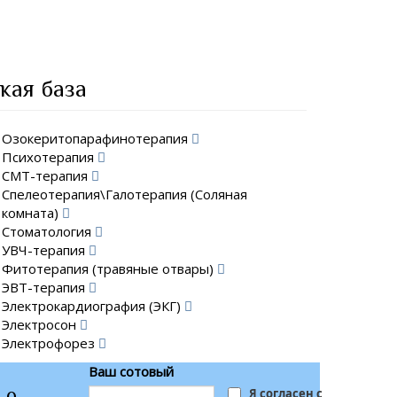
кая база
Озокеритопарафинотерапия
Психотерапия
СМТ-терапия
Спелеотерапия\Галотерапия (Соляная
комната)
Стоматология
УВЧ-терапия
Фитотерапия (травяные отвары)
ЭВТ-терапия
Электрокардиография (ЭКГ)
Электросон
Электрофорез
Ваш сотовый
 о
Я согласен с