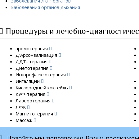
Заболевания ЛОР органов
Заболевания органов дыхания
Процедуры и лечебно-диагностичес
аромотерапия
Д'Арсонвализация
ДДТ- терапия
Диетотерапия
Иглорефлексотерапия
Ингаляции
Кислородный коктейль
КУФ-терапия
Лазеротерапия
ЛФК
Магнитотерапия
Массаж
Давайте мы перезвоним Вам и расскажем