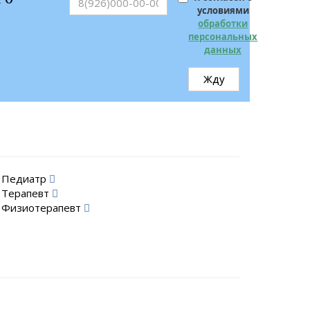
условиями
обработки
персональных
данных
Жду
Педиатр
Терапевт
Физиотерапевт