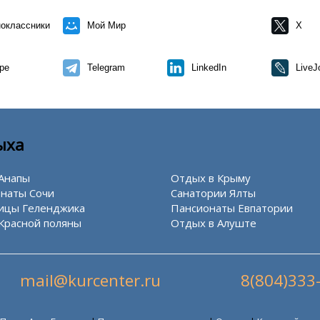
оклассники
Мой Мир
X
pe
Telegram
LinkedIn
LiveJ
ыха
Анапы
Отдых в Крыму
наты Сочи
Санатории Ялты
ицы Геленджика
Пансионаты Евпатории
Красной поляны
Отдых в Алуште
mail@kurcenter.ru
8(804)333