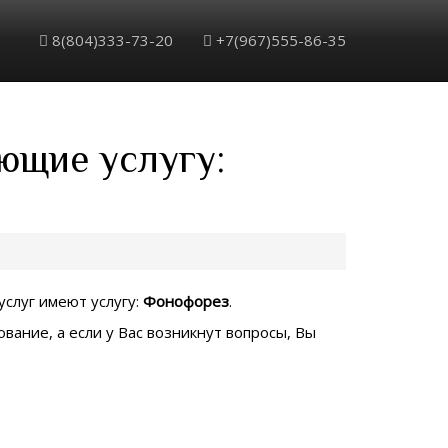
8(804)333-73-20
+7(967)555-86-35
ющие услугу:
услуг имеют услугу:
Фонофорез
.
вание, а если у Вас возникнут вопросы, Вы