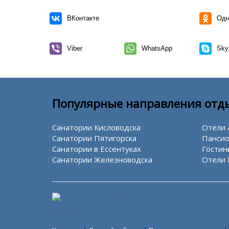
ВКонтакте
Одн
Viber
WhatsApp
Sky
Популярные направления отд
Санатории Кисловодска
Отели 
Санатории Пятигорска
Пансио
Санатории в Ессентуках
Гостин
Санатории Железноводска
Отели 