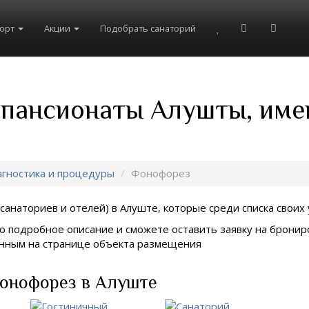
рорт
Акции
Подобрать санаторий
и пансионаты Алушты, име
гностика и процедуры
Фонофорез
санаториев и отелей) в
Алуште, которые среди списка своих 
о подробное описание и сможете оставить заявку на брониро
занным на странице объекта размещения
Фонофорез в Алуште