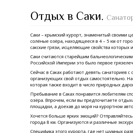
Отдых в Саки.
Санатор
Саки – крымский курорт, знаменитый своими ц
солёные озёра, находящееся в 4 – 5 км от го
сакские грязи, исцеляющие свойства которых 
Саки считаются старейшим бальнеологическим к
Российской Империи это было первое грязеле
Сейчас в Саках работают девять санаториев с 
организующих свой отдых самостоятельно. На 
которая также входит в число природных даров
Пребывание в Саках понравится любителям спо
озёра. Впрочем, если вы предпочитаете отдых
площадки, а доехав до моря на курортном авт
Хочется больше ярких эмоций? Отправляйтесь 
города 8 км. Организуются и различные экску
Специфика этого курорта, где нет шумных раз