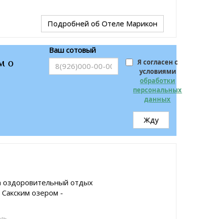
Подробней
об Отеле Марикон
Ваш сотовый
м о
Я согласен с
условиями
обработки
персональных
данных
Жду
а оздоровительный отдых
 Сакским озером -
ель