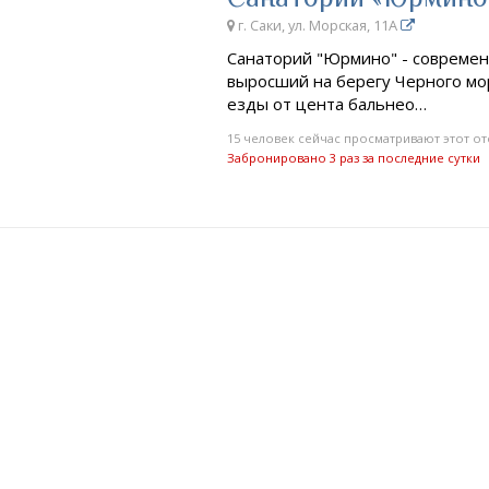
г. Саки, ул. Морская, 11А
Санаторий "Юрмино" - современ
выросший на берегу Черного мор
езды от цента бальнео…
15 человек сейчас просматривают этот от
Забронировано 3 раз за последние сутки