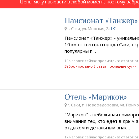
Цены могут вырасти в любой момент, поэтому забр
Пансионат «Танжер»
г. Саки, ул. Морская, 2a
Пансионат «Танжер» - уникальн
10 км от центра города Саки, ок
популярны п…
10 человек сейчас просматривают этот от
Забронировано 3 раз за последние сутки
Отель «Марикон»
г. Саки, п. Новофедоровка, ул. Примо
"Марикон" - небольшая приморск
внимания тех, кто едет в Крым 
отдыхом и детальным знак…
17 человек сейчас просматривают этот от