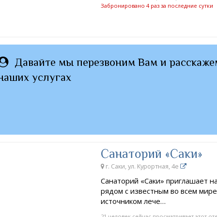
Забронировано 4 раз за последние сутки
Давайте мы перезвоним Вам и расскаже
наших услугах
Санаторий «Саки»
г. Саки, ул. Курортная, 4e
Санаторий «Саки» приглашает н
рядом с известным во всем мире
источником лече…
21 человек сейчас просматривает этот от