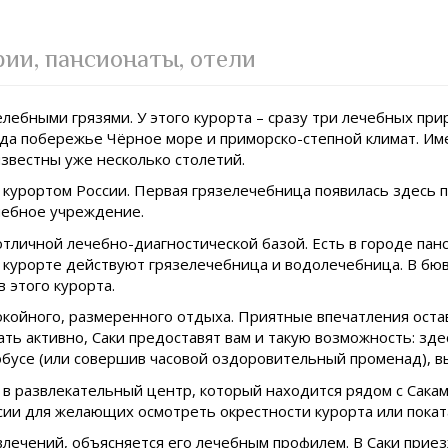
ии, пансионаты, отели
елебными грязями. У этого курорта – сразу три лечебных пр
рода побережье Чёрное море и приморско-степной климат. 
известны уже несколько столетий.
урортом России. Первая грязелечебница появилась здесь поч
чебное учреждение.
отличной лечебно-диагностической базой. Есть в городе панс
курорте действуют грязелечебница и водолечебница. В бюв
 этого курорта.
койного, размеренного отдыха. Приятные впечатления оставя
ать активно, Саки предоставят вам и такую возможность: зд
обусе (или совершив часовой оздоровительный променад), вы
в развлекательный центр, который находится рядом с Саками
рсии для желающих осмотреть окрестности курорта или покат
влечений, объясняется его лечебным профилем. В Саки прие