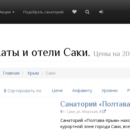
Акции
Подобрать санаторий
аты и отели Саки.
Цены на 20
Главная
Крым
Саки
Цене
Алфавиту
Уровню
Р
Сортировать по:
Санаторий «Полтав
г. Саки, ул. Морская, 8
Санаторий «Полтава-Крым» нахо
курортной зоне города Саки, все