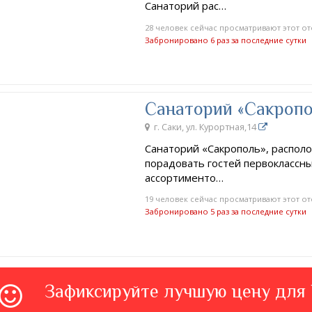
Санаторий рас…
28 человек сейчас просматривают этот от
Забронировано 6 раз за последние сутки
Санаторий «Сакропо
г. Саки, ул. Курортная,14
Санаторий «Сакрополь», располож
порадовать гостей первоклассн
ассортименто…
19 человек сейчас просматривают этот от
Забронировано 5 раз за последние сутки
Зафиксируйте лучшую цену для