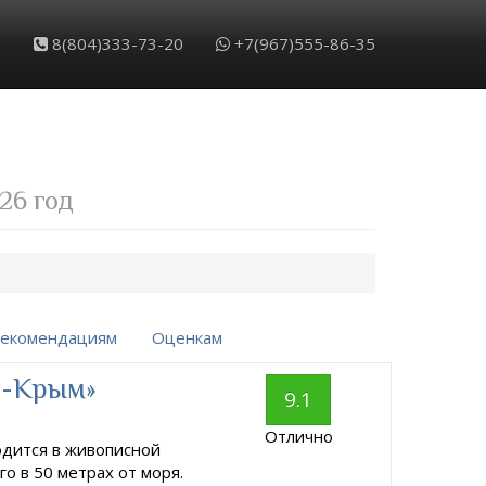
8(804)333-73-20
+7(967)555-86-35
26 год
екомендациям
Оценкам
а-Крым»
9.1
Отлично
дится в живописной
го в 50 метрах от моря.