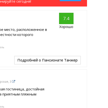
онируйте сегодня!
7.4
Хорошо
ое место, расположенное в
рестности которого
ель
Подробней
о Пансионате Танжер
рская, 3
ая гостиница, достойная
за приятным пляжным
ель