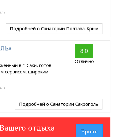
ель
Подробней
о Санатории Полтава-Крым
ль»
8.0
Отлично
енный в г. Саки, готов
ым сервисом, широким
ель
Подробней
о Санатории Сакрополь
 Вашего отдыха
Бронь