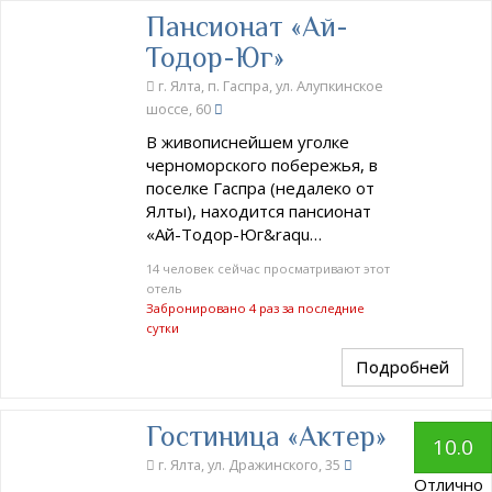
Пансионат «Ай-
Тодор-Юг»
г. Ялта, п. Гаспра, ул. Алупкинское
шоссе, 60
В живописнейшем уголке
черноморского побережья, в
поселке Гаспра (недалеко от
Ялты), находится пансионат
«Ай-Тодор-Юг&raqu…
14 человек сейчас просматривают этот
отель
Забронировано 4 раз за последние
сутки
Подробней
Гостиница «Актер»
10.0
г. Ялта, ул. Дражинского, 35
Отлично