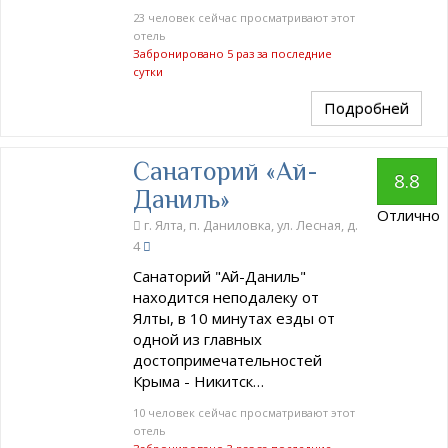
23 человек сейчас просматривают этот
отель
Забронировано 5 раз за последние
сутки
Подробней
Санаторий «Ай-
8.8
Даниль»
Отлично
г. Ялта, п. Даниловка, ул. Лесная, д.
4
Санаторий "Ай-Даниль"
находится неподалеку от
Ялты, в 10 минутах езды от
одной из главных
достопримечательностей
Крыма - Никитск…
10 человек сейчас просматривают этот
отель