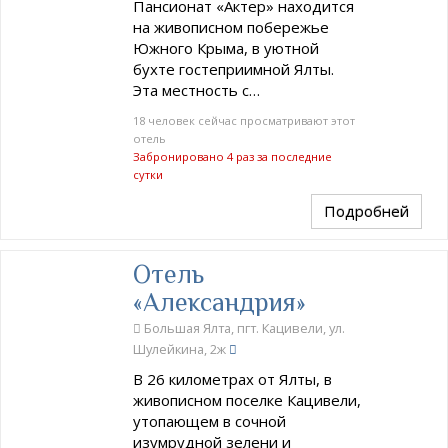
Пансионат «Актер» находится
на живописном побережье
Южного Крыма, в уютной
бухте гостеприимной Ялты.
Эта местность с…
18 человек сейчас просматривают этот
отель
Забронировано 4 раз за последние
сутки
Подробней
Отель
«Александрия»
Большая Ялта, пгт. Кацивели, ул.
Шулейкина, 2ж
В 26 километрах от Ялты, в
живописном поселке Кацивели,
утопающем в сочной
изумрудной зелени и