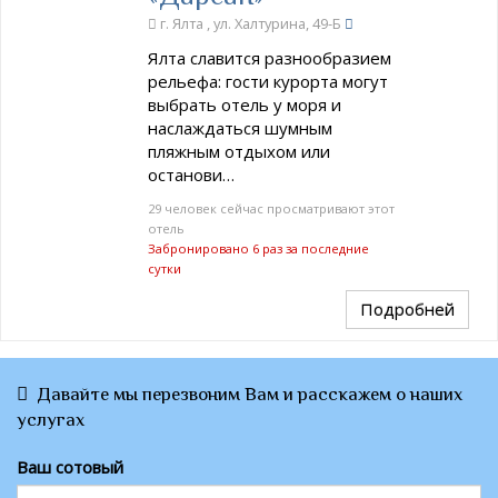
г. Ялта , ул. Халтурина, 49-Б
Ялта славится разнообразием
рельефа: гости курорта могут
выбрать отель у моря и
наслаждаться шумным
пляжным отдыхом или
останови…
29 человек сейчас просматривают этот
отель
Забронировано 6 раз за последние
сутки
Подробней
Давайте мы перезвоним Вам и расскажем о наших
услугах
Ваш сотовый