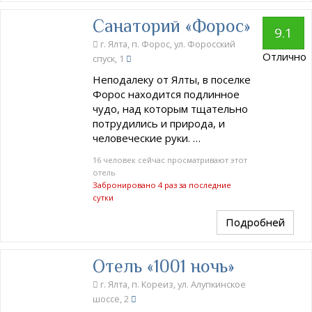
Санаторий «Форос»
9.1
г. Ялта, п. Форос, ул. Форосский
Отлично
спуск, 1
Неподалеку от Ялты, в поселке
Форос находится подлинное
чудо, над которым тщательно
потрудились и природа, и
человеческие руки. …
16 человек сейчас просматривают этот
отель
Забронировано 4 раз за последние
сутки
Подробней
Отель «1001 ночь»
г. Ялта, п. Кореиз, ул. Алупкинское
шоссе, 2