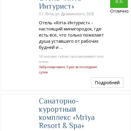
8.6
Интурист»
Отлично
г. Ялта, ул. Дражинского, 50
Отель «Ялта-Интурист» -
настоящий минигородок, где
есть все, что только пожелает
душа уставшего от рабочих
будней и …
18 человек сейчас просматривают этот
отель
Забронировано 5 раз за последние
сутки
Подробней
Санаторно-
курортный
комплекс «Mriya
Resort & Spa»