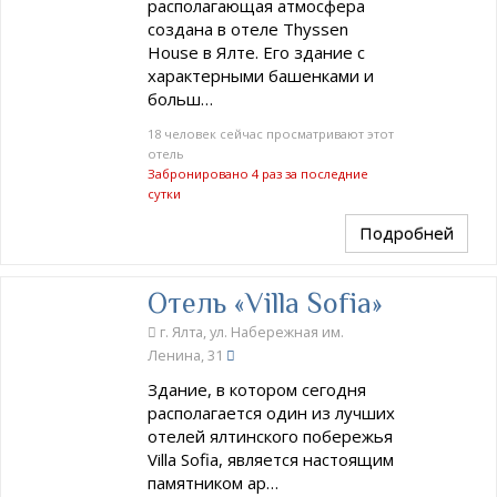
располагающая атмосфера
создана в отеле Thyssen
House в Ялте. Его здание с
характерными башенками и
больш…
18 человек сейчас просматривают этот
отель
Забронировано 4 раз за последние
сутки
Подробней
Отель «Villa Sofia»
г. Ялта, ул. Набережная им.
Ленина, 31
Здание, в котором сегодня
располагается один из лучших
отелей ялтинского побережья
Villa Sofia, является настоящим
памятником ар…