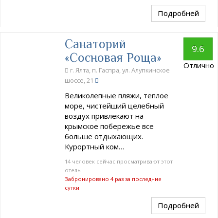
Подробней
Санаторий
9.6
«Сосновая Роща»
Отлично
г. Ялта, п. Гаспра, ул. Алупкинское
шоссе, 21
Великолепные пляжи, теплое
море, чистейший целебный
воздух привлекают на
крымское побережье все
больше отдыхающих.
Курортный ком…
14 человек сейчас просматривают этот
отель
Забронировано 4 раз за последние
сутки
Подробней