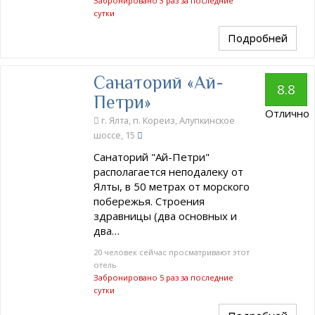
Забронировано 3 раз за последние
сутки
Подробней
Санаторий «Ай-
8.8
Петри»
Отлично
г. Ялта, п. Кореиз, Алупкинское
шоссе, 15
Санаторий "Ай-Петри"
располагается неподалеку от
Ялты, в 50 метрах от морского
побережья. Строения
здравницы (два основных и
два…
20 человек сейчас просматривают этот
отель
Забронировано 5 раз за последние
сутки