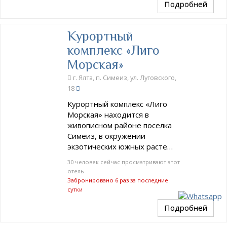
Подробней
Курортный
комплекс «Лиго
Морская»
г. Ялта, п. Симеиз, ул. Луговского,
18
Курортный комплекс «Лиго
Морская» находится в
живописном районе поселка
Симеиз, в окружении
экзотических южных расте…
30 человек сейчас просматривают этот
отель
Забронировано 6 раз за последние
сутки
Подробней