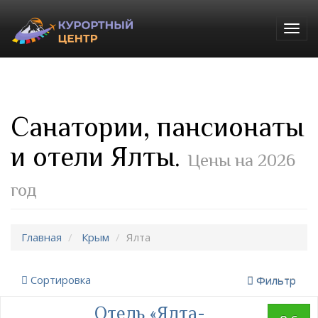
Togg
navig
Санатории, пансионаты
и отели Ялты.
Цены на 2026
год
Главная
Крым
Ялта
Сортировка
Фильтр
Отель «Ялта-