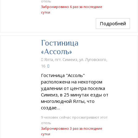
отель
Забронировано 6 раз за последние
сутки
Подробней
Гостиница
«Ассоль»
Ялта, пгт. Симеиз, ул. Луговского,
16
Гостиница "Ассоль"
расположена на некотором
удалении от центра поселка
Симеиз, в 25 минутах езды от
многолюдной Ялты, что
создае…
9 человек сейчас просматривают этот
отель
Забронировано 3 раз за последние
сутки