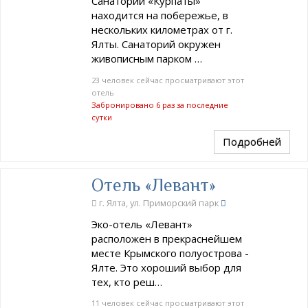
Санаторий «Курпаты»
находится на побережье, в
нескольких километрах от г.
Ялты. Санаторий окружен
живописным парком …
23 человек сейчас просматривают этот
отель
Забронировано 6 раз за последние
сутки
Подробней
Отель «Левант»
г. Ялта, ул. Приморский парк
Эко-отель «Левант»
расположен в прекраснейшем
месте Крымского полуострова -
Ялте. Это хороший выбор для
тех, кто реш…
11 человек сейчас просматривают этот