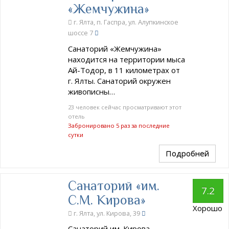
«Жемчужина»
г. Ялта, п. Гаспра, ул. Алупкинское
шоссе 7
Санаторий «Жемчужина»
находится на территории мыса
Ай-Тодор, в 11 километрах от
г. Ялты. Санаторий окружен
живописны…
23 человек сейчас просматривают этот
отель
Забронировано 5 раз за последние
сутки
Подробней
Санаторий «им.
7.2
С.М. Кирова»
Хорошо
г. Ялта, ул. Кирова, 39
Санаторий им. Кирова