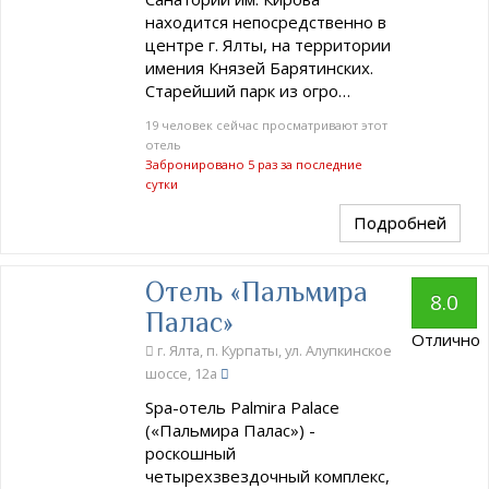
находится непосредственно в
центре г. Ялты, на территории
имения Князей Барятинских.
Старейший парк из огро…
19 человек сейчас просматривают этот
отель
Забронировано 5 раз за последние
сутки
Подробней
Отель «Пальмира
8.0
Палас»
Отлично
г. Ялта, п. Курпаты, ул. Алупкинское
шоссе, 12а
Spa-отель Palmira Palace
(«Пальмира Палас») -
роскошный
четырехзвездочный комплекс,