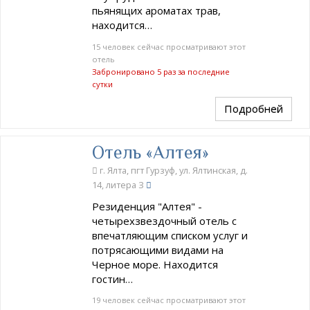
пьянящих ароматах трав,
находится…
15 человек сейчас просматривают этот
отель
Забронировано 5 раз за последние
сутки
Подробней
Отель «Алтея»
г. Ялта, пгт Гурзуф, ул. Ялтинская, д.
14, литера З
Резиденция "Алтея" -
четырехзвездочный отель с
впечатляющим списком услуг и
потрясающими видами на
Черное море. Находится
гостин…
19 человек сейчас просматривают этот