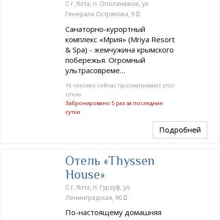
г. Ялта, п. Оползневое, ул.
Генерала Острякова, 9
Санаторно-курортный
комплекс «Мрия» (Mriya Resort
& Spa) - жемчужина крымского
побережья. Огромный
ультрасовреме…
16 человек сейчас просматривают этот
отель
Забронировано 5 раз за последние
сутки
Подробней
Отель «Thyssen
House»
г. Ялта, п. Гурзуф, ул.
Ленинградская, 96
По-настоящему домашняя