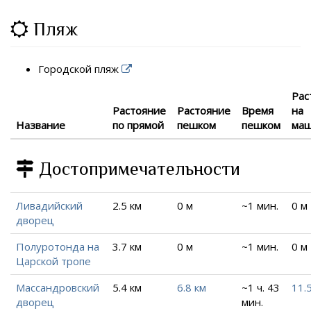
Пляж
Городской пляж
Рас
Растояние
Растояние
Время
на
Название
по прямой
пешком
пешком
ма
Достопримечательности
Ливадийский
2.5 км
0 м
~1 мин.
0 м
дворец
Полуротонда на
3.7 км
0 м
~1 мин.
0 м
Царской тропе
Массандровский
5.4 км
6.8 км
~1 ч. 43
11.
дворец
мин.