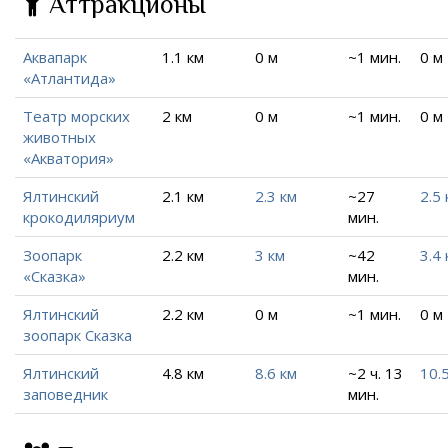
Аттракционы
Аквапарк
1.1 км
0 м
~1 мин.
0 м
«Атлантида»
Театр морских
2 км
0 м
~1 мин.
0 м
животных
«Акватория»
Ялтинский
2.1 км
2.3 км
~27
2.5 
крокодиляриум
мин.
Зоопарк
2.2 км
3 км
~42
3.4 
«Сказка»
мин.
Ялтинский
2.2 км
0 м
~1 мин.
0 м
зоопарк Сказка
Ялтинский
4.8 км
8.6 км
~2 ч. 13
10.
заповедник
мин.