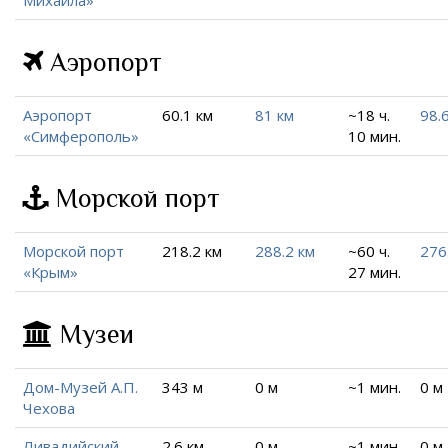
Михаила»
Аэропорт
Аэропорт
60.1 км
81 км
~18 ч.
98.
«Симферополь»
10 мин.
Морской порт
Морской порт
218.2 км
288.2 км
~60 ч.
276
«Крым»
27 мин.
Музеи
Дом-Музей А.П.
343 м
0 м
~1 мин.
0 м
Чехова
Ливадийский
2.6 км
0 м
~1 мин.
0 м