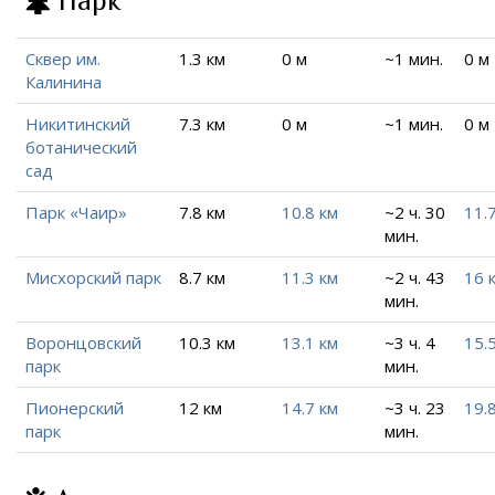
Парк
Сквер им.
1.3 км
0 м
~1 мин.
0 м
Калинина
Никитинский
7.3 км
0 м
~1 мин.
0 м
ботанический
сад
Парк «Чаир»
7.8 км
10.8 км
~2 ч. 30
11.
мин.
Мисхорский парк
8.7 км
11.3 км
~2 ч. 43
16 
мин.
Воронцовский
10.3 км
13.1 км
~3 ч. 4
15.
парк
мин.
Пионерский
12 км
14.7 км
~3 ч. 23
19.
парк
мин.