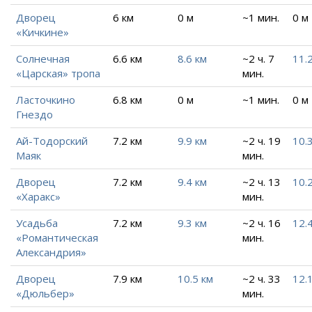
Дворец
6 км
0 м
~1 мин.
0 м
«Кичкине»
Солнечная
6.6 км
8.6 км
~2 ч. 7
11.
«Царская» тропа
мин.
Ласточкино
6.8 км
0 м
~1 мин.
0 м
Гнездо
Ай-Тодорский
7.2 км
9.9 км
~2 ч. 19
10.
Маяк
мин.
Дворец
7.2 км
9.4 км
~2 ч. 13
10.
«Харакс»
мин.
Усадьба
7.2 км
9.3 км
~2 ч. 16
12.
«Романтическая
мин.
Александрия»
Дворец
7.9 км
10.5 км
~2 ч. 33
12.
«Дюльбер»
мин.