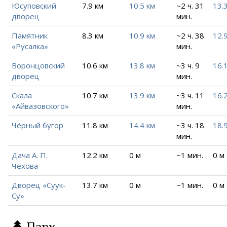
Юсуповский
7.9 км
10.5 км
~2 ч. 31
13.
дворец
мин.
Памятник
8.3 км
10.9 км
~2 ч. 38
12.
«Русалка»
мин.
Воронцовский
10.6 км
13.8 км
~3 ч. 9
16.
дворец
мин.
Скала
10.7 км
13.9 км
~3 ч. 11
16.
«Айвазовского»
мин.
Чёрный бугор
11.8 км
14.4 км
~3 ч. 18
18.
мин.
Дача А. П.
12.2 км
0 м
~1 мин.
0 м
Чехова
Дворец «Суук-
13.7 км
0 м
~1 мин.
0 м
Су»