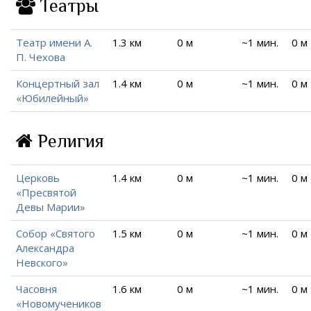
Театры
Театр имени А.
1.3 км
0 м
~1 мин.
0 м
П. Чехова
Концертный зал
1.4 км
0 м
~1 мин.
0 м
«Юбилейный»
Религия
Церковь
1.4 км
0 м
~1 мин.
0 м
«Пресвятой
Девы Марии»
Собор «Святого
1.5 км
0 м
~1 мин.
0 м
Александра
Невского»
Часовня
1.6 км
0 м
~1 мин.
0 м
«Новомучеников