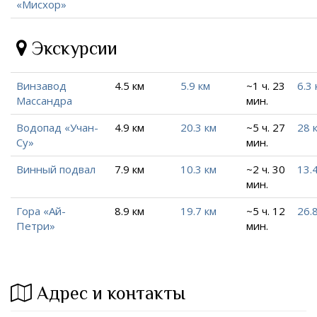
«Мисхор»
Экскурсии
Винзавод
4.5 км
5.9 км
~1 ч. 23
6.3 
Массандра
мин.
Водопад «Учан-
4.9 км
20.3 км
~5 ч. 27
28 
Су»
мин.
Винный подвал
7.9 км
10.3 км
~2 ч. 30
13.
мин.
Гора «Ай-
8.9 км
19.7 км
~5 ч. 12
26.
Петри»
мин.
Адрес и контакты