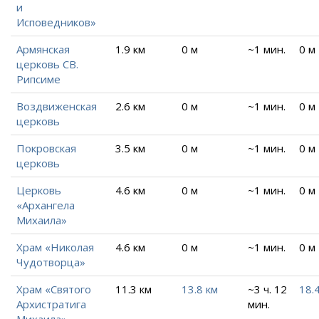
и
Исповедников»
Армянская
1.9 км
0 м
~1 мин.
0 м
церковь СВ.
Рипсиме
Воздвиженская
2.6 км
0 м
~1 мин.
0 м
церковь
Покровская
3.5 км
0 м
~1 мин.
0 м
церковь
Церковь
4.6 км
0 м
~1 мин.
0 м
«Архангела
Михаила»
Храм «Николая
4.6 км
0 м
~1 мин.
0 м
Чудотворца»
Храм «Святого
11.3 км
13.8 км
~3 ч. 12
18.
Архистратига
мин.