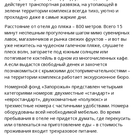
действует транспортная развязка, на утопающей в
зелени территории комплекса всегда тихо, уютно и
прохладно даже в самые жаркие дни.
Расстояние от отеля до пляжа – 800 метров. Всего 15
минут неспешным прогулочным шагом мимо сувенирных
лавок, магазинчиков и рынка свежих фруктов – и вот вы
уже нежитесь на чудесном галечном пляже, слушаете
плеск волн, загораете под южным солнцем или
потягиваете коктейль в одном из многочисленных кафе.
А если выдастся свободный денек и захочется
познакомиться с крымскими достопримечательностями –
на территории комплекса работает экскурсионное бюро.
Номерной фонд «Запорожья» представлен четырьмя
категориями номеров: двухместные «стандарт» и
«евростандарт», двухкомнатные «полулюкс» и
трехместные номера с частичными удобствами. Номера
оборудованы всей необходимой мебелью. Во время
пребывания в отеле не придется думать, где перекусить
или отвлекаться на приготовление еды – в стоимость
проживания входит трехразовое питание.