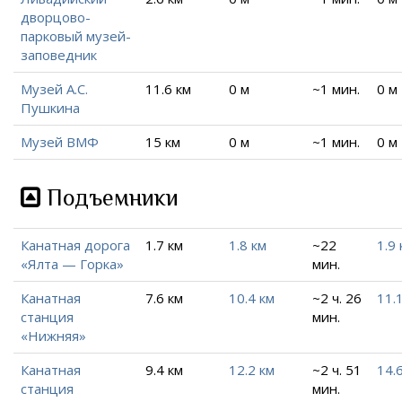
дворцово-
парковый музей-
заповедник
Музей А.С.
11.6 км
0 м
~1 мин.
0 м
Пушкина
Музей ВМФ
15 км
0 м
~1 мин.
0 м
Подъемники
Канатная дорога
1.7 км
1.8 км
~22
1.9 
«Ялта — Горка»
мин.
Канатная
7.6 км
10.4 км
~2 ч. 26
11.
станция
мин.
«Нижняя»
Канатная
9.4 км
12.2 км
~2 ч. 51
14.
станция
мин.