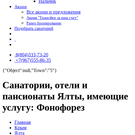
Нальчик
Акции
Все акции и предложения
Акция "Трансфер за наш счет"
Ранее бронирование
Подобрать санаторий
8(804)333-73-20
+7(967)555-86-35
{"Object":null,"Town":"5"}
Санатории, отели и
пансионаты Ялты, имеющие
услугу: Фонофорез
Главная
Крым
Ялта