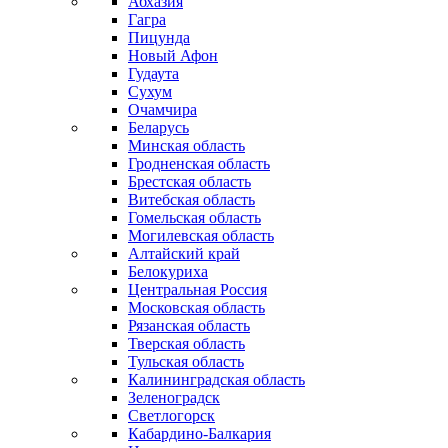
Абхазия
Гагра
Пицунда
Новый Афон
Гудаута
Сухум
Очамчира
Беларусь
Минская область
Гродненская область
Брестская область
Витебская область
Гомельская область
Могилевская область
Алтайский край
Белокуриха
Центральная Россия
Московская область
Рязанская область
Тверская область
Тульская область
Калининградская область
Зеленоградск
Светлогорск
Кабардино-Балкария