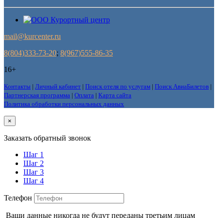
mail@kurcenter.ru
8(804)333-73-20
;
8(967)555-86-35
16+
Контакты
|
Личный кабинет
|
Поиск отеля по услугам
|
Поиск АвиаБилетов
|
Партнерская программа
|
Оплата
|
Карта сайта
Политика обработки персональных данных
×
Заказать обратный звонок
Шаг 1
Шаг 2
Шаг 3
Шаг 4
Телефон
Ваши данные никогда не будут переданы третьим лицам