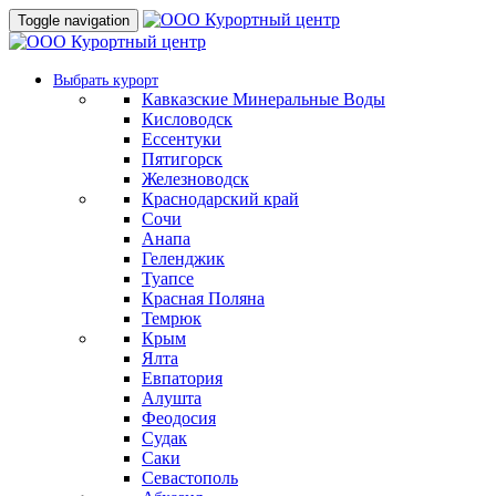
Toggle navigation
Выбрать курорт
Кавказские Минеральные Воды
Кисловодск
Ессентуки
Пятигорск
Железноводск
Краснодарский край
Сочи
Анапа
Геленджик
Туапсе
Красная Поляна
Темрюк
Крым
Ялта
Евпатория
Алушта
Феодосия
Судак
Саки
Севастополь