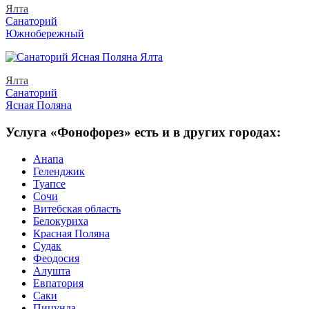
Ялта
Санаторий
Южнобережный
Ялта
Санаторий
Ясная Поляна
Услуга «Фонофорез» есть и в других городах:
Анапа
Геленджик
Туапсе
Сочи
Витебская область
Белокуриха
Красная Поляна
Судак
Феодосия
Алушта
Евпатория
Саки
Пицунда