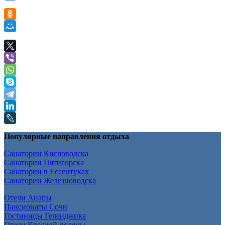
Популярные направления отдыха
Санатории Кисловодска
Санатории Пятигорска
Санатории в Ессентуках
Санатории Железноводска
Отели Анапы
Пансионаты Сочи
Гостиницы Геленджика
Отели Красной поляны