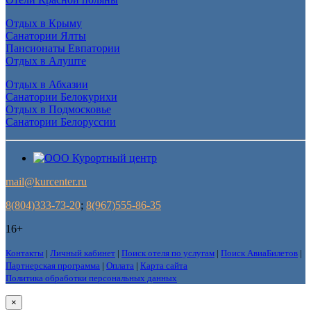
Отдых в Крыму
Санатории Ялты
Пансионаты Евпатории
Отдых в Алуште
Отдых в Абхазии
Санатории Белокурихи
Отдых в Подмосковье
Санатории Белоруссии
mail@kurcenter.ru
8(804)333-73-20
;
8(967)555-86-35
16+
Контакты
|
Личный кабинет
|
Поиск отеля по услугам
|
Поиск АвиаБилетов
|
Партнерская программа
|
Оплата
|
Карта сайта
Политика обработки персональных данных
×