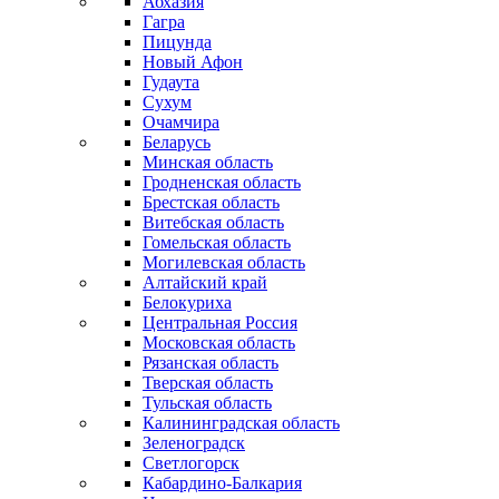
Абхазия
Гагра
Пицунда
Новый Афон
Гудаута
Сухум
Очамчира
Беларусь
Минская область
Гродненская область
Брестская область
Витебская область
Гомельская область
Могилевская область
Алтайский край
Белокуриха
Центральная Россия
Московская область
Рязанская область
Тверская область
Тульская область
Калининградская область
Зеленоградск
Светлогорск
Кабардино-Балкария