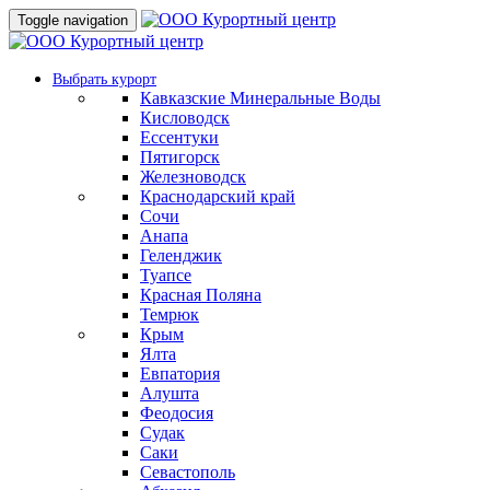
Toggle navigation
Выбрать курорт
Кавказские Минеральные Воды
Кисловодск
Ессентуки
Пятигорск
Железноводск
Краснодарский край
Сочи
Анапа
Геленджик
Туапсе
Красная Поляна
Темрюк
Крым
Ялта
Евпатория
Алушта
Феодосия
Судак
Саки
Севастополь