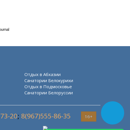
ournal
Отдых в Абхазии
Санатории Белокурихи
Отдых в Подмосковье
Санатории Белоруссии
-73-20
;
8(967)555-86-35
16+