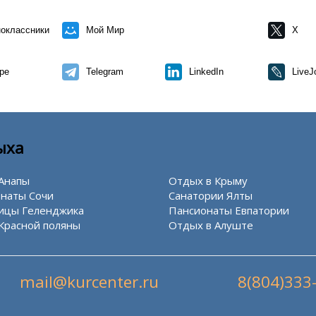
оклассники
Мой Мир
X
pe
Telegram
LinkedIn
LiveJ
ыха
Анапы
Отдых в Крыму
наты Сочи
Санатории Ялты
ицы Геленджика
Пансионаты Евпатории
Красной поляны
Отдых в Алуште
mail@kurcenter.ru
8(804)333