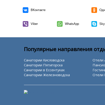
ВКонтакте
Одн
Viber
WhatsApp
Sky
Популярные направления отд
Санатории Кисловодска
Отели 
Санатории Пятигорска
Пансио
Санатории в Ессентуках
Гостин
Санатории Железноводска
Отели 