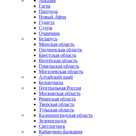
Абхазия
Гагра
Пицунда
Новый Афон
Гудаута
Сухум
Очамчира
Беларусь
Минская область
Гродненская область
Брестская область
Витебская область
Гомельская область
Могилевская область
Алтайский край
Белокуриха
Центральная Россия
Московская область
Рязанская область
Тверская область
Тульская область
Калининградская область
Зеленоградск
Светлогорск
Кабардино-Балкария