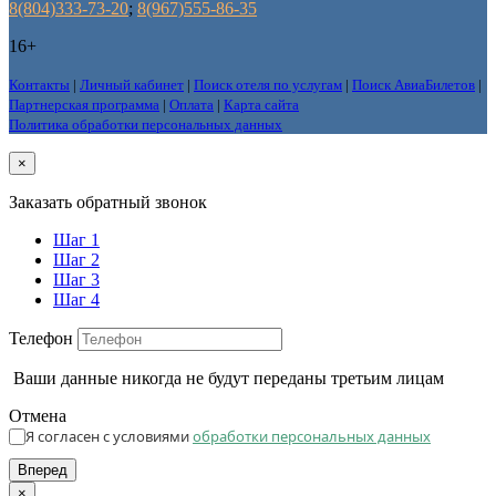
8(804)333-73-20
;
8(967)555-86-35
16+
Контакты
|
Личный кабинет
|
Поиск отеля по услугам
|
Поиск АвиаБилетов
|
Партнерская программа
|
Оплата
|
Карта сайта
Политика обработки персональных данных
×
Заказать обратный звонок
Шаг 1
Шаг 2
Шаг 3
Шаг 4
Телефон
Ваши данные никогда не будут переданы третьим лицам
Отмена
Я согласен с условиями
обработки персональных данных
Вперед
×