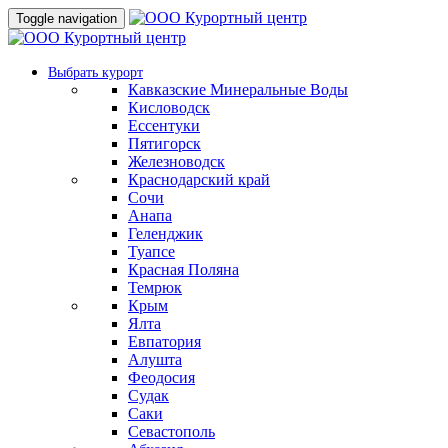
Toggle navigation
Выбрать курорт
Кавказские Минеральные Воды
Кисловодск
Ессентуки
Пятигорск
Железноводск
Краснодарский край
Сочи
Анапа
Геленджик
Туапсе
Красная Поляна
Темрюк
Крым
Ялта
Евпатория
Алушта
Феодосия
Судак
Саки
Севастополь