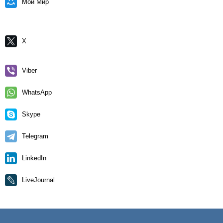
Мой Мир
X
Viber
WhatsApp
Skype
Telegram
LinkedIn
LiveJournal