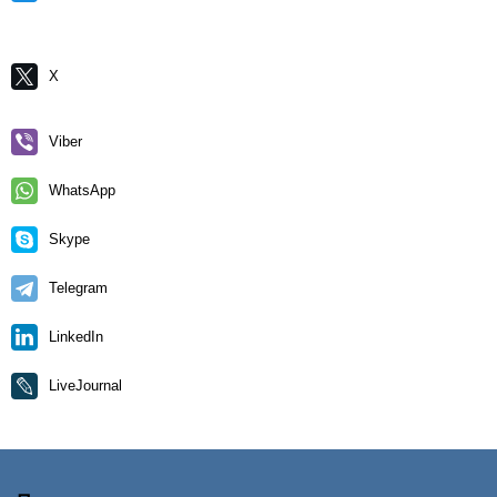
X
Viber
WhatsApp
Skype
Telegram
LinkedIn
LiveJournal