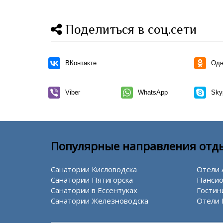
Поделиться в соц.сети
ВКонтакте
Одн
Viber
WhatsApp
Sky
Популярные направления отд
Санатории Кисловодска
Отели 
Санатории Пятигорска
Пансио
Санатории в Ессентуках
Гостин
Санатории Железноводска
Отели 