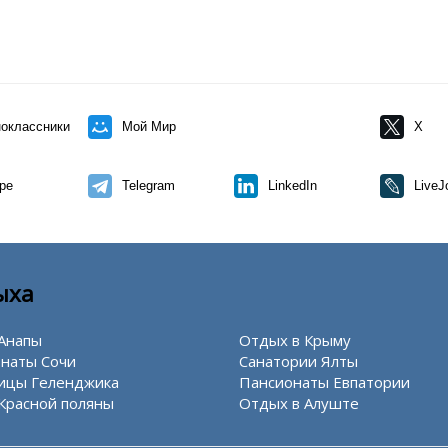
оклассники
Мой Мир
X
pe
Telegram
LinkedIn
LiveJ
ыха
Анапы
Отдых в Крыму
наты Сочи
Санатории Ялты
ицы Геленджика
Пансионаты Евпатории
Красной поляны
Отдых в Алуште