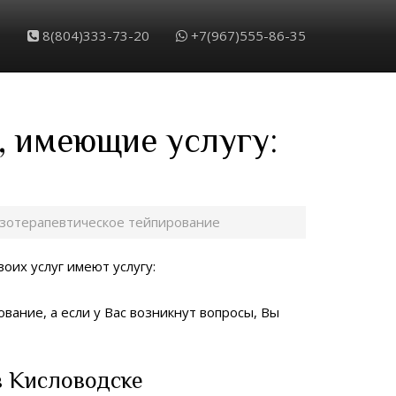
8(804)333-73-20
+7(967)555-86-35
, имеющие услугу:
зотерапевтическое тейпирование
воих услуг имеют услугу:
вание, а если у Вас возникнут вопросы, Вы
в Кисловодске