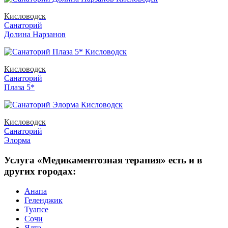
Кисловодск
Санаторий
Долина Нарзанов
Кисловодск
Санаторий
Плаза 5*
Кисловодск
Санаторий
Элорма
Услуга «Медикаментозная терапия» есть и в
других городах:
Анапа
Геленджик
Туапсе
Сочи
Ялта