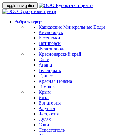
Toggle navigation
Выбрать курорт
Кавказские Минеральные Воды
Кисловодск
Ессентуки
Пятигорск
Железноводск
Краснодарский край
Сочи
Анапа
Геленджик
Туапсе
Красная Поляна
Темрюк
Крым
Ялта
Евпатория
Алушта
Феодосия
Судак
Саки
Севастополь