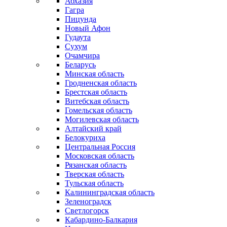
Абхазия
Гагра
Пицунда
Новый Афон
Гудаута
Сухум
Очамчира
Беларусь
Минская область
Гродненская область
Брестская область
Витебская область
Гомельская область
Могилевская область
Алтайский край
Белокуриха
Центральная Россия
Московская область
Рязанская область
Тверская область
Тульская область
Калининградская область
Зеленоградск
Светлогорск
Кабардино-Балкария