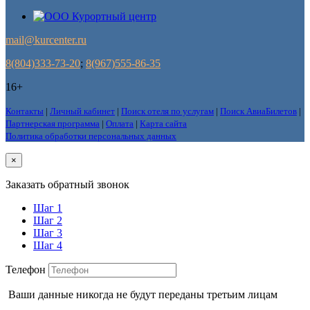
mail@kurcenter.ru
8(804)333-73-20
;
8(967)555-86-35
16+
Контакты
|
Личный кабинет
|
Поиск отеля по услугам
|
Поиск АвиаБилетов
|
Партнерская программа
|
Оплата
|
Карта сайта
Политика обработки персональных данных
×
Заказать обратный звонок
Шаг 1
Шаг 2
Шаг 3
Шаг 4
Телефон
Ваши данные никогда не будут переданы третьим лицам