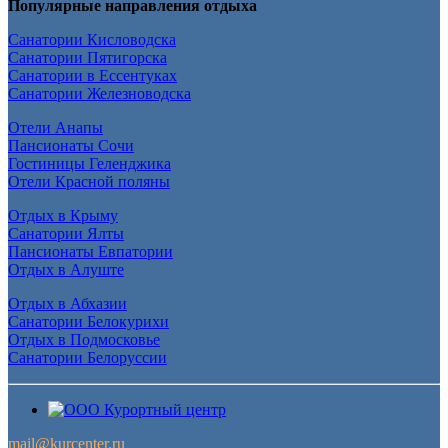
Популярные направления отдыха
Санатории Кисловодска
Санатории Пятигорска
Санатории в Ессентуках
Санатории Железноводска
Отели Анапы
Пансионаты Сочи
Гостиницы Геленджика
Отели Красной поляны
Отдых в Крыму
Санатории Ялты
Пансионаты Евпатории
Отдых в Алуште
Отдых в Абхазии
Санатории Белокурихи
Отдых в Подмосковье
Санатории Белоруссии
mail@kurcenter.ru