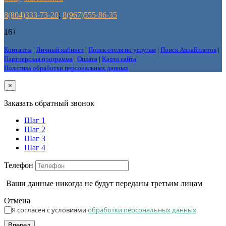
8(804)333-73-20
;
8(967)555-86-35
16+
Контакты
|
Личный кабинет
|
Поиск отеля по услугам
|
Поиск АвиаБилетов
|
Партнерская программа
|
Оплата
|
Карта сайта
Политика обработки персональных данных
×
Заказать обратный звонок
Шаг 1
Шаг 2
Шаг 3
Шаг 4
Телефон
Ваши данные никогда не будут переданы третьим лицам
Отмена
Я согласен с условиями
обработки персональных данных
Вперед