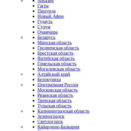
Абхазия
Гагра
Пицунда
Новый Афон
Гудаута
Сухум
Очамчира
Беларусь
Минская область
Гродненская область
Брестская область
Витебская область
Гомельская область
Могилевская область
Алтайский край
Белокуриха
Центральная Россия
Московская область
Рязанская область
Тверская область
Тульская область
Калининградская область
Зеленоградск
Светлогорск
Кабардино-Балкария