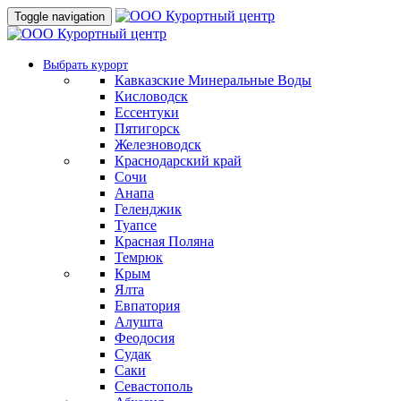
Toggle navigation
Выбрать курорт
Кавказские Минеральные Воды
Кисловодск
Ессентуки
Пятигорск
Железноводск
Краснодарский край
Сочи
Анапа
Геленджик
Туапсе
Красная Поляна
Темрюк
Крым
Ялта
Евпатория
Алушта
Феодосия
Судак
Саки
Севастополь