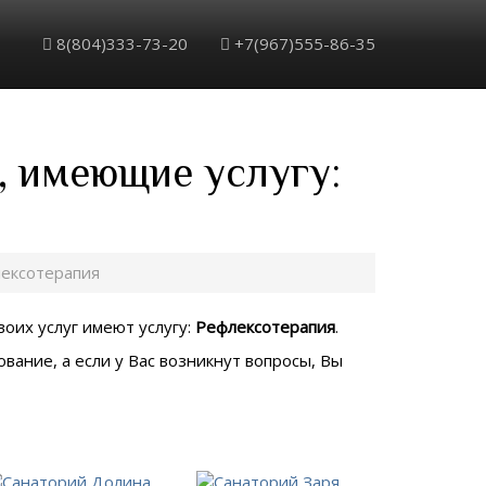
8(804)333-73-20
+7(967)555-86-35
, имеющие услугу:
ексотерапия
воих услуг имеют услугу:
Рефлексотерапия
.
вание, а если у Вас возникнут вопросы, Вы