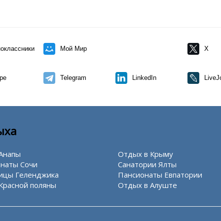
оклассники
Мой Мир
X
pe
Telegram
LinkedIn
LiveJ
ыха
Анапы
Отдых в Крыму
наты Сочи
Санатории Ялты
ицы Геленджика
Пансионаты Евпатории
Красной поляны
Отдых в Алуште