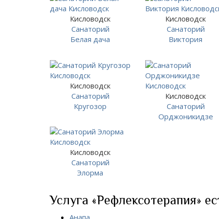
Кисловодск
Кисловодск
Санаторий
Санаторий
Белая дача
Виктория
Кисловодск
Санаторий
Кисловодск
Кругозор
Санаторий
Орджоникидзе
Кисловодск
Санаторий
Элорма
Услуга «Рефлексотерапия» ест
Анапа