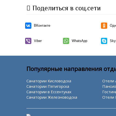
Поделиться в соц.сети
ВКонтакте
Одн
Viber
WhatsApp
Sky
Популярные направления отд
Санатории Кисловодска
Отели 
Санатории Пятигорска
Пансио
Санатории в Ессентуках
Гостин
Санатории Железноводска
Отели 