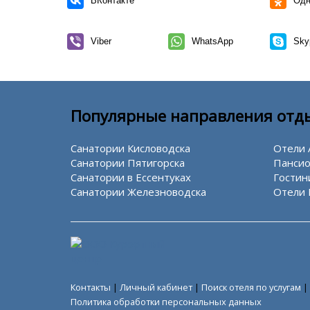
ВКонтакте
Одн
Viber
WhatsApp
Sky
Популярные направления отд
Санатории Кисловодска
Отели 
Санатории Пятигорска
Пансио
Санатории в Ессентуках
Гостин
Санатории Железноводска
Отели 
Контакты
|
Личный кабинет
|
Поиск отеля по услугам
|
Политика обработки персональных данных