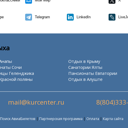
оклассники
Мой Мир
X
pe
Telegram
LinkedIn
LiveJ
ыха
Анапы
Отдых в Крыму
наты Сочи
Санатории Ялты
ицы Геленджика
Пансионаты Евпатории
Красной поляны
Отдых в Алуште
mail@kurcenter.ru
8(804)333
Поиск АвиаБилетов
|
Партнерская программа
|
Оплата
|
Карта сайта