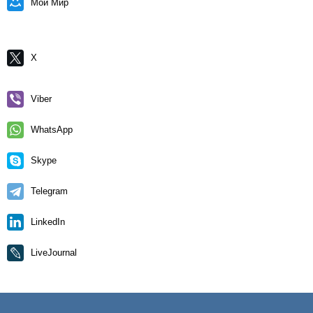
Мой Мир
X
Viber
WhatsApp
Skype
Telegram
LinkedIn
LiveJournal