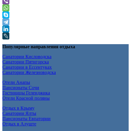
Популярные направления отдыха
Санатории Кисловодска
Санатории Пятигорска
Санатории в Ессентуках
Санатории Железноводска
Отели Анапы
Пансионаты Сочи
Гостиницы Геленджика
Отели Красной поляны
Отдых в Крыму
Санатории Ялты
Пансионаты Евпатории
Отдых в Алуште