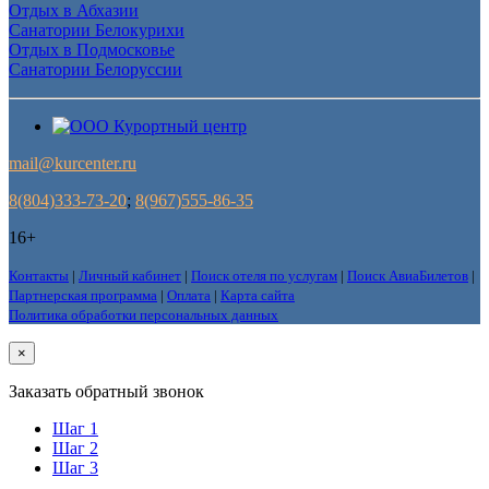
Отдых в Абхазии
Санатории Белокурихи
Отдых в Подмосковье
Санатории Белоруссии
mail@kurcenter.ru
8(804)333-73-20
;
8(967)555-86-35
16+
Контакты
|
Личный кабинет
|
Поиск отеля по услугам
|
Поиск АвиаБилетов
|
Партнерская программа
|
Оплата
|
Карта сайта
Политика обработки персональных данных
×
Заказать обратный звонок
Шаг 1
Шаг 2
Шаг 3