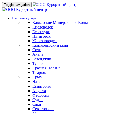
Toggle navigation
Выбрать курорт
Кавказские Минеральные Воды
Кисловодск
Ессентуки
Пятигорск
Железноводск
Краснодарский край
Сочи
Анапа
Геленджик
Туапсе
Красная Поляна
Темрюк
Крым
Ялта
Евпатория
Алушта
Феодосия
Судак
Саки
Севастополь