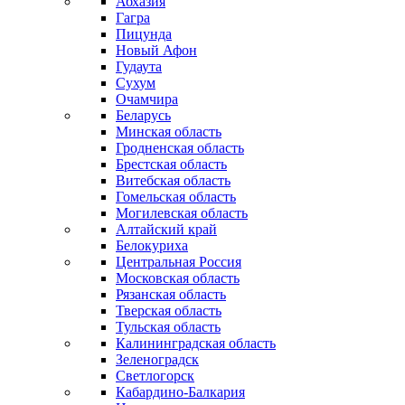
Абхазия
Гагра
Пицунда
Новый Афон
Гудаута
Сухум
Очамчира
Беларусь
Минская область
Гродненская область
Брестская область
Витебская область
Гомельская область
Могилевская область
Алтайский край
Белокуриха
Центральная Россия
Московская область
Рязанская область
Тверская область
Тульская область
Калининградская область
Зеленоградск
Светлогорск
Кабардино-Балкария