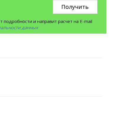
Получить
 подробности и направит расчет на E-mail
иальности данных