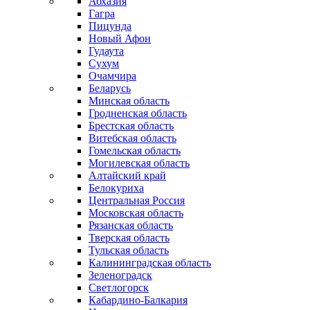
Абхазия
Гагра
Пицунда
Новый Афон
Гудаута
Сухум
Очамчира
Беларусь
Минская область
Гродненская область
Брестская область
Витебская область
Гомельская область
Могилевская область
Алтайский край
Белокуриха
Центральная Россия
Московская область
Рязанская область
Тверская область
Тульская область
Калининградская область
Зеленоградск
Светлогорск
Кабардино-Балкария