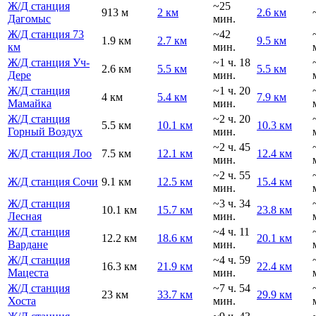
Ж/Д станция
~25
913 м
2 км
2.6 км
Дагомыс
мин.
Ж/Д станция 73
~42
1.9 км
2.7 км
9.5 км
км
мин.
Ж/Д станция Уч-
~1 ч. 18
2.6 км
5.5 км
5.5 км
Дере
мин.
Ж/Д станция
~1 ч. 20
4 км
5.4 км
7.9 км
Мамайка
мин.
Ж/Д станция
~2 ч. 20
5.5 км
10.1 км
10.3 км
Горный Воздух
мин.
~2 ч. 45
Ж/Д станция Лоо
7.5 км
12.1 км
12.4 км
мин.
~2 ч. 55
Ж/Д станция Сочи
9.1 км
12.5 км
15.4 км
мин.
Ж/Д станция
~3 ч. 34
10.1 км
15.7 км
23.8 км
Лесная
мин.
Ж/Д станция
~4 ч. 11
12.2 км
18.6 км
20.1 км
Вардане
мин.
Ж/Д станция
~4 ч. 59
16.3 км
21.9 км
22.4 км
Мацеста
мин.
Ж/Д станция
~7 ч. 54
23 км
33.7 км
29.9 км
Хоста
мин.