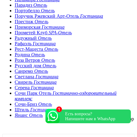
Парадиз
Отель
Портобелло
Отель
Поручик Ржевский Арт-Отель
Гостиница
Престиж
Отель
Приморская
Гостиница
Прометей Клуб
SPA-Отель
Радужный
Отель
Рафаэль
Гостиница
Рест-Мацеста
Отель
Родина
Отель
Роза Ветров
Отель
Русский дом
Отель
Санремо
Отель
Светлана
Гостиница
Свирель
Гостиница
Серена
Гостиница
Сочи Парк Отель
Гостинично-оздоровительный
комплекс
Сочи-Бриз
Отель
Штиль
Гостиница
Есть вопросы?
Янаис
Отель
Напишите нам в WhatsApp