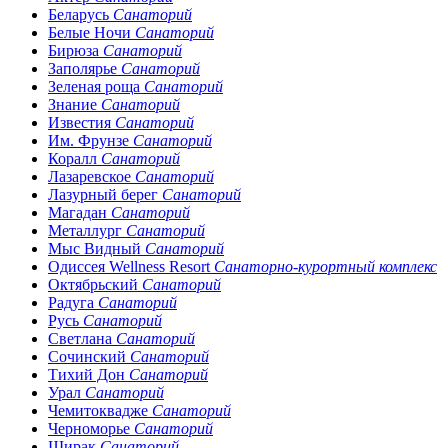
Беларусь
Санаторий
Белые Ночи
Санаторий
Бирюза
Санаторий
Заполярье
Санаторий
Зеленая роща
Санаторий
Знание
Санаторий
Известия
Санаторий
Им. Фрунзе
Санаторий
Коралл
Санаторий
Лазаревское
Санаторий
Лазурный берег
Санаторий
Магадан
Санаторий
Металлург
Санаторий
Мыс Видный
Санаторий
Одиссея Wellness Resort
Санаторно-курортный комплекс
Октябрьский
Санаторий
Радуга
Санаторий
Русь
Санаторий
Светлана
Санаторий
Сочинский
Санаторий
Тихий Дон
Санаторий
Урал
Санаторий
Чемитоквадже
Санаторий
Черноморье
Санаторий
Ширак
Санаторий