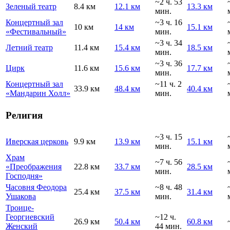
~2 ч. 53
Зеленый театр
8.4 км
12.1 км
13.3 км
мин.
Концертный зал
~3 ч. 16
10 км
14 км
15.1 км
«Фестивальный»
мин.
~3 ч. 34
Летний театр
11.4 км
15.4 км
18.5 км
мин.
~3 ч. 36
Цирк
11.6 км
15.6 км
17.7 км
мин.
Концертный зал
~11 ч. 2
33.9 км
48.4 км
40.4 км
«Мандарин Холл»
мин.
Религия
~3 ч. 15
Иверская церковь
9.9 км
13.9 км
15.1 км
мин.
Храм
~7 ч. 56
«Преображения
22.8 км
33.7 км
28.5 км
мин.
Господня»
Часовня Феодора
~8 ч. 48
25.4 км
37.5 км
31.4 км
Ушакова
мин.
Троице-
Георгиевский
~12 ч.
26.9 км
50.4 км
60.8 км
Женский
44 мин.