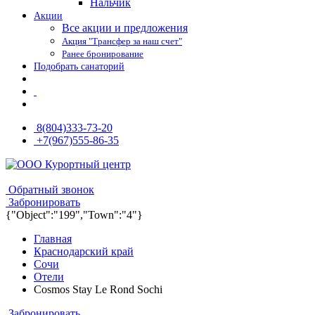
Нальчик
Акции
Все акции и предложения
Акция "Трансфер за наш счет"
Ранее бронирование
Подобрать санаторий
8(804)333-73-20
+7(967)555-86-35
8(804)333-73-20
8(967)555-86-35
Обратный звонок
Забронировать
{"Object":"199","Town":"4"}
Главная
Краснодарский край
Сочи
Отели
Cosmos Stay Le Rond Sochi
Забронировать