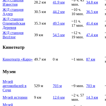
Ж/Д станция
~9 ч. 43
28.2 км
41.9 км
34.8 км
Известия
мин.
Ж/Д станция
~10 ч.
30.5 км
44.2 км
36.5 км
Адлер
10 мин.
Ж/Д станция
~11 ч.
Олимпийская
35.3 км
49.5 км
41.4 км
17 мин.
Деревня
Ж/Д станция
~12 ч.
39 км
54.5 км
47.4 км
Весёлое
19 мин.
Кинотеатр
Кинотеатр «Каро»
49.7 км
0 м
~1 мин.
87 км
Музеи
Музей
автомобилей в
529 м
703 м
~9 мин.
703 м
Сочи
~2 ч. 57
Музей истории
9 км
12.6 км
14.3 км
мин.
Музей