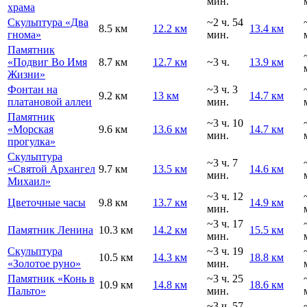
мин.
храма
Скульптура «Два
~2 ч. 54
8.5 км
12.2 км
13.4 км
гнома»
мин.
Памятник
«Подвиг Во Имя
8.7 км
12.7 км
~3 ч.
13.9 км
Жизни»
Фонтан на
~3 ч. 3
9.2 км
13 км
14.7 км
платановой аллеи
мин.
Памятник
~3 ч. 10
«Морская
9.6 км
13.6 км
14.7 км
мин.
прогулка»
Скульптура
~3 ч. 7
«Святой Архангел
9.7 км
13.5 км
14.6 км
мин.
Михаил»
~3 ч. 12
Цветочные часы
9.8 км
13.7 км
14.9 км
мин.
~3 ч. 17
Памятник Ленина
10.3 км
14.2 км
15.5 км
мин.
Скульптура
~3 ч. 19
10.5 км
14.3 км
18.8 км
«Золотое руно»
мин.
Памятник «Конь в
~3 ч. 25
10.9 км
14.8 км
18.6 км
Пальто»
мин.
~3 ч. 57