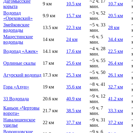
Дагомысские
~2 ч. 17
9 км
10.5 км
10.7 км
корыта
мин.
Водопад
~3 ч. 52
9.9 км
15.7 км
20.5 км
«Ореховский»
мин.
Змейковские
~5 ч. 33
13.5 км
22.3 км
28 км
водопады
мин.
Мацестинские
~6 ч. 5
14 км
24 км
34.4 км
водопады
мин.
~4 ч. 28
Водопад «Ажек»
14.1 км
17.6 км
22.5 км
мин.
~5 ч. 55
Орлиные скалы
17 км
25.6 км
26.4 км
мин.
~5 ч. 50
Агурский водопад
17.3 км
25.3 км
26.1 км
мин.
~8 ч. 41
Гора «Ахун»
19 км
35.6 км
32.7 км
мин.
~9 ч. 12
33 Водопада
20.6 км
40.9 км
41.2 км
мин.
Каньон «Чертовы
~9 ч. 7
21.7 км
38.5 км
33.3 км
ворота»
мин.
Навалищенское
~9 ч. 31
22 км
37.7 км
37.2 км
ущелье
мин.
Воронцовские
~9 ч. 6