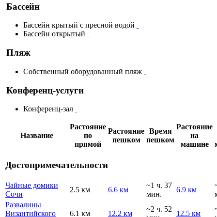
Бассейн
Бассейн крытый с пресной водой
Бассейн открытый
Пляж
Собственный оборудованный пляж
Конференц-услуги
Конференц-зал
Растояние
Растояние
Растояние
Время
Название
по
на
пешком
пешком
прямой
машине
Достопримечательности
Чайные домики
~1 ч. 37
2.5 км
6.6 км
6.9 км
Сочи
мин.
Развалины
~2 ч. 52
Византийского
6.1 км
12.2 км
12.5 км