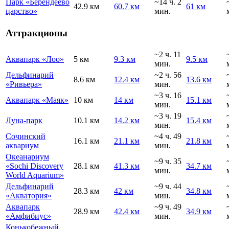
Парк «Берендеево
~14 ч. 2
42.9 км
60.7 км
61 км
царство»
мин.
Аттракционы
~2 ч. 11
Аквапарк «Лоо»
5 км
9.3 км
9.5 км
мин.
Дельфинарий
~2 ч. 56
8.6 км
12.4 км
13.6 км
«Ривьера»
мин.
~3 ч. 16
Аквапарк «Маяк»
10 км
14 км
15.1 км
мин.
~3 ч. 19
Луна-парк
10.1 км
14.2 км
15.4 км
мин.
Сочинский
~4 ч. 49
16.1 км
21.1 км
21.8 км
аквариум
мин.
Океанариум
~9 ч. 35
«Sochi Discovery
28.1 км
41.3 км
34.7 км
мин.
World Aquarium»
Дельфинарий
~9 ч. 44
28.3 км
42 км
34.8 км
«Акватория»
мин.
Аквапарк
~9 ч. 49
28.9 км
42.4 км
34.9 км
«Амфибиус»
мин.
Конькобежный