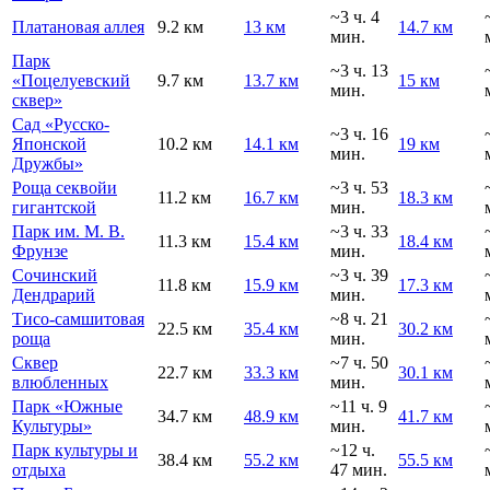
~3 ч. 4
Платановая аллея
9.2 км
13 км
14.7 км
мин.
Парк
~3 ч. 13
«Поцелуевский
9.7 км
13.7 км
15 км
мин.
сквер»
Сад «Русско-
~3 ч. 16
Японской
10.2 км
14.1 км
19 км
мин.
Дружбы»
Роща секвойи
~3 ч. 53
11.2 км
16.7 км
18.3 км
гигантской
мин.
Парк им. М. В.
~3 ч. 33
11.3 км
15.4 км
18.4 км
Фрунзе
мин.
Сочинский
~3 ч. 39
11.8 км
15.9 км
17.3 км
Дендрарий
мин.
Тисо-самшитовая
~8 ч. 21
22.5 км
35.4 км
30.2 км
роща
мин.
Сквер
~7 ч. 50
22.7 км
33.3 км
30.1 км
влюбленных
мин.
Парк «Южные
~11 ч. 9
34.7 км
48.9 км
41.7 км
Культуры»
мин.
Парк культуры и
~12 ч.
38.4 км
55.2 км
55.5 км
отдыха
47 мин.