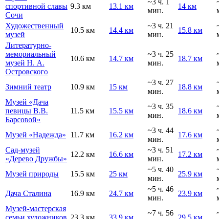
~3 ч. 1
спортивной славы
9.3 км
13.1 км
14 км
мин.
Сочи
Художественный
~3 ч. 21
10.5 км
14.4 км
15.8 км
музей
мин.
Литературно-
мемориальный
~3 ч. 25
10.6 км
14.7 км
18.7 км
музей Н. А.
мин.
Островского
~3 ч. 27
Зимний театр
10.9 км
15 км
18.8 км
мин.
Музей «Дача
~3 ч. 35
певицы В.В.
11.5 км
15.5 км
18.6 км
мин.
Барсовой»
~3 ч. 44
Музей «Надежда»
11.7 км
16.2 км
17.6 км
мин.
Сад-музей
~3 ч. 51
12.2 км
16.6 км
17.2 км
«Дерево Дружбы»
мин.
~5 ч. 40
Музей природы
15.5 км
25 км
25.9 км
мин.
~5 ч. 46
Дача Сталина
16.9 км
24.7 км
23.9 км
мин.
Музей-мастерская
~7 ч. 56
семьи художников
23.3 км
33.9 км
29.5 км