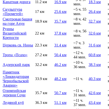
Канатная дорога
11.2 км
16.9 км
18.3 км
мин.
Скульптура
~5 ч. 55
17 км
25.6 км
26.4 км
«Прометей»
мин.
Смотровая башня
~8 ч. 42
18.9 км
35.7 км
32.7 км
на горе Ахун
мин.
Руины
~8 ч. 56
Византийской
22 км
37.8 км
32.6 км
мин.
Крепости
~7 ч. 3
Церковь св. Нины
22.3 км
31.4 км
31.6 км
мин.
~12 ч.
Тропа «Псахо»
27.2 км
50.4 км
60.8 км
44 мин.
~10 ч.
Адлерский парк
32.2 км
46.2 км
38.3 км
36 мин.
Памятник
«Ликвидаторам
33.9 км
48.2 км
~11 ч.
40.3 км
Чернобыльской
Аварии»
Олимпийская
~11 ч.
35.7 км
50.7 км
42.6 км
деревня Сочи
31 мин.
~11 ч.
Ледяной куб
36.3 км
51.1 км
43.4 км
37 мин.