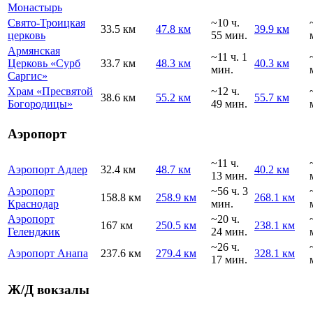
Монастырь
Свято-Троицкая
~10 ч.
33.5 км
47.8 км
39.9 км
церковь
55 мин.
Армянская
~11 ч. 1
Церковь «Сурб
33.7 км
48.3 км
40.3 км
мин.
Саргис»
Храм «Пресвятой
~12 ч.
38.6 км
55.2 км
55.7 км
Богородицы»
49 мин.
Аэропорт
~11 ч.
Аэропорт Адлер
32.4 км
48.7 км
40.2 км
13 мин.
Аэропорт
~56 ч. 3
158.8 км
258.9 км
268.1 км
Краснодар
мин.
Аэропорт
~20 ч.
167 км
250.5 км
238.1 км
Геленджик
24 мин.
~26 ч.
Аэропорт Анапа
237.6 км
279.4 км
328.1 км
17 мин.
Ж/Д вокзалы