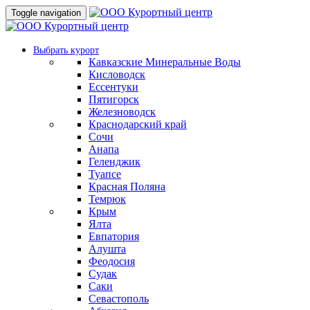
Toggle navigation
Выбрать курорт
Кавказские Минеральные Воды
Кисловодск
Ессентуки
Пятигорск
Железноводск
Краснодарский край
Сочи
Анапа
Геленджик
Туапсе
Красная Поляна
Темрюк
Крым
Ялта
Евпатория
Алушта
Феодосия
Судак
Саки
Севастополь