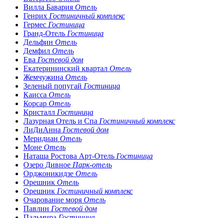
Вилла Бавария
Отель
Генрих
Гостиничный комплекс
Гермес
Гостиница
Гранд-Отель
Гостиница
Дельфин
Отель
Демфил
Отель
Ева
Гостевой дом
Екатерининский квартал
Отель
Жемчужина
Отель
Зеленый попугай
Гостиница
Каисса
Отель
Корсар
Отель
Кристалл
Гостиница
Лазурная Отель и Спа
Гостиничный комплекс
ЛиДиАнна
Гостевой дом
Меридиан
Отель
Моне
Отель
Наташа Ростова Арт-Отель
Гостиница
Озеро Дивное
Парк-отель
Орджоникидзе
Отель
Орешник
Отель
Орешник
Гостиничный комплекс
Очарование моря
Отель
Павлин
Гостевой дом
Пальмира
Гостиница