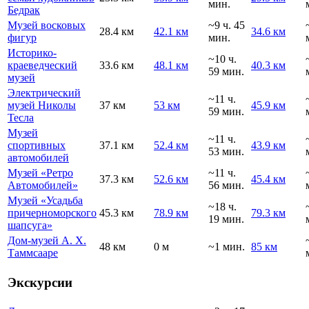
мин.
Бедрак
Музей восковых
~9 ч. 45
28.4 км
42.1 км
34.6 км
фигур
мин.
Историко-
~10 ч.
краеведческий
33.6 км
48.1 км
40.3 км
59 мин.
музей
Электрический
~11 ч.
музей Николы
37 км
53 км
45.9 км
59 мин.
Тесла
Музей
~11 ч.
спортивных
37.1 км
52.4 км
43.9 км
53 мин.
автомобилей
Музей «Ретро
~11 ч.
37.3 км
52.6 км
45.4 км
Автомобилей»
56 мин.
Музей «Усадьба
~18 ч.
причерноморского
45.3 км
78.9 км
79.3 км
19 мин.
шапсуга»
Дом-музей А. Х.
48 км
0 м
~1 мин.
85 км
Таммсааре
Экскурсии