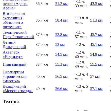
~11 ч.
центр «Адлер-
36.3 км
51.2 км
43.5 км
39 мин.
Арена»
Выставочная
экспозиция
~13 ч. 8
36.7 км
58.4 км
51.3 км
обезьяньего
мин.
питомника
Тематический
~11 ч.
37.3 км
52.8 км
45.7 км
Парк Развлечений
57 мин.
Летний
37.6 км
53 км
~12 ч.
45.1 км
Дельфинарий
Аквапарк
~12 ч.
37.9 км
54.5 км
54.8 км
«Наутилус»
40 мин.
~12 ч.
Пингвинарий
38.4 км
55.3 км
55.5 км
49 мин.
Океанариум
~13 ч. 4
«Тропическая
40 км
56.5 км
57 км
мин.
амазонка»
Дельфинарий
~13 ч. 5
40 км
56.6 км
57.1 км
«Морская звезда»
мин.
Театры