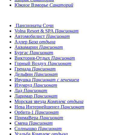
Южное Взморье
Санаторий
Пансионаты Сочи
Volna Resort & SPA
Пансионат
Автомобилист
Пансионат
Адлер
База отдыха
Аквамарин
Пансионат
Бургас
Пансионат
Виктория-Отдых
Пансионат
Горный Воздух
Пансионат
Гренада
Пансионат
Дельфин
Пансионат
Ивушка
Пансионат с лечением
Изумруд
Пансионат
Лад
Пансионат
Ларимар
Пансионат
Морская звезда
Комплекс отдыха
Нева Интернейшенел
Пансионат
Орбита-1
Пансионат
ПримаВера
Пансионат
Смена
Пансионат
Солнышко
Пансионат
Усадьба
Комплекс отдыха