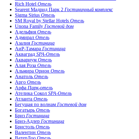
Rich Hotel
Отель
Searent Мадрид Парк 2
Гостиничный комплекс
Sigma Sirius
Отель
SM Royal by Stellar Hotels
Отель
Unona Family
Гостевой дом
Адельфия
Отель
Адмирал
Отель
Азалия
Гостиница
АиР-Тамара
Гостиница
Акваград
SPA-Отель
Аквариум
Отель
Алая Роза
Отель
Альмира Орион
Отель
Анатоль
Отель
Арго
Отель
Арфа
Парк-отель
Ателика Сокол
SPA-Отель
Атланта
Отель
Бегущая по волнам
Гостевой дом
Богатырь
Отель
Бриз
Гостиница
Бриз-Адлер
Гостиница
Бристоль
Отель
Валентин
Отель
ВатерЛоо
Отель