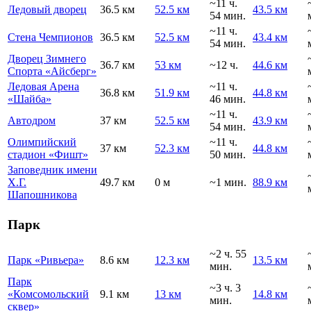
~11 ч.
Ледовый дворец
36.5 км
52.5 км
43.5 км
54 мин.
~11 ч.
Стена Чемпионов
36.5 км
52.5 км
43.4 км
54 мин.
Дворец Зимнего
36.7 км
53 км
~12 ч.
44.6 км
Спорта «Айсберг»
Ледовая Арена
~11 ч.
36.8 км
51.9 км
44.8 км
«Шайба»
46 мин.
~11 ч.
Автодром
37 км
52.5 км
43.9 км
54 мин.
Олимпийский
~11 ч.
37 км
52.3 км
44.8 км
стадион «Фишт»
50 мин.
Заповедник имени
Х.Г.
49.7 км
0 м
~1 мин.
88.9 км
Шапошникова
Парк
~2 ч. 55
Парк «Ривьера»
8.6 км
12.3 км
13.5 км
мин.
Парк
~3 ч. 3
«Комсомольский
9.1 км
13 км
14.8 км
мин.
сквер»