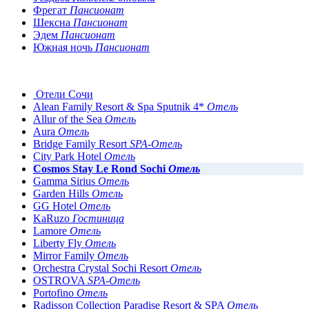
Фрегат
Пансионат
Шексна
Пансионат
Эдем
Пансионат
Южная ночь
Пансионат
Отели Сочи
Alean Family Resort & Spa Sputnik 4*
Отель
Allur of the Sea
Отель
Aura
Отель
Bridge Family Resort
SPA-Отель
City Park Hotel
Отель
Cosmos Stay Le Rond Sochi
Отель
Gamma Sirius
Отель
Garden Hills
Отель
GG Hotel
Отель
KaRuzo
Гостиница
Lamore
Отель
Liberty Fly
Отель
Mirror Family
Отель
Orchestra Crystal Sochi Resort
Отель
OSTROVA
SPA-Отель
Portofino
Отель
Radisson Collection Paradise Resort & SPA
Отель