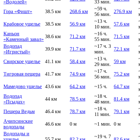
«Водолей»
33 мин.
~59 ч.
Гора «Фишт»
38.5 км
268.6 км
276.9 км
56 мин.
~13 ч.
Крабовое ущелье
38.5 км
56.9 км
57.6 км
10 мин.
Каньон
~16 ч.
38.6 км
71.2 км
71.5 км
«Каменный завал»
55 мин.
Водопад
~17 ч. 3
39.9 км
71.7 км
72.1 км
«Игристый»
мин.
~13 ч.
Свирское ущелье
41.1 км
58.4 км
59 км
29 мин.
~17 ч.
Тигровая пещера
41.7 км
74.9 км
75.2 км
56 мин.
Мамедово ущелье
43.6 км
64.2 км
~15 ч.
64.7 км
Водопад
~18 ч.
44 км
78.5 км
81.4 км
«Псыдах»
48 мин.
~18 ч.
Пещера Ведьм
46.4 км
78.7 км
79.1 км
11 мин.
Ачипсинские
46.6 км
0 м
~1 мин.
0 м
водопады
Водопады и
~19 ч. 7
ущелье
55.7 км
82.2 км
82.6 км