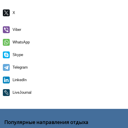
X
Viber
WhatsApp
Skype
Telegram
LinkedIn
LiveJournal
Популярные направления отдыха