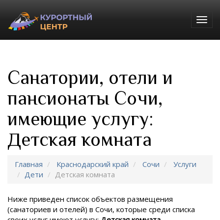
Togg
navig
Санатории, отели и
пансионаты Сочи,
имеющие услугу:
Детская комната
Главная
Краснодарский край
Сочи
Услуги
Дети
Детская комната
Ниже приведен список объектов размещения
(санаториев и отелей) в
Сочи, которые среди списка
своих услуг имеют услугу:
Детская комната
.