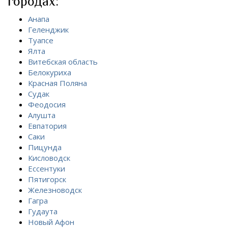
городах:
Анапа
Геленджик
Туапсе
Ялта
Витебская область
Белокуриха
Красная Поляна
Судак
Феодосия
Алушта
Евпатория
Саки
Пицунда
Кисловодск
Ессентуки
Пятигорск
Железноводск
Гагра
Гудаута
Новый Афон