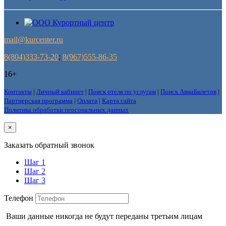
mail@kurcenter.ru
8(804)333-73-20
;
8(967)555-86-35
16+
Контакты
|
Личный кабинет
|
Поиск отеля по услугам
|
Поиск АвиаБилетов
|
Партнерская программа
|
Оплата
|
Карта сайта
Политика обработки персональных данных
×
Заказать обратный звонок
Шаг 1
Шаг 2
Шаг 3
Телефон
Ваши данные никогда не будут переданы третьим лицам