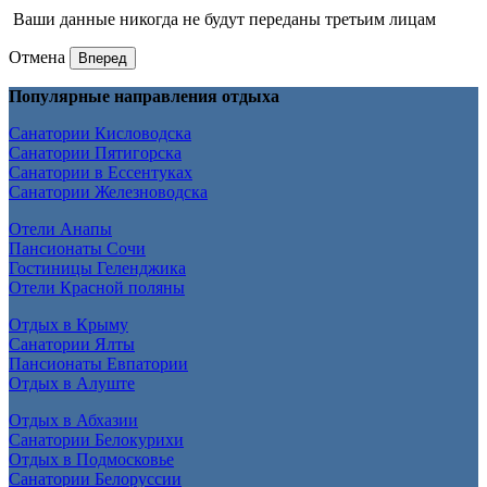
Ваши данные никогда не будут переданы третьим лицам
Отмена
Вперед
Популярные направления отдыха
Санатории Кисловодска
Санатории Пятигорска
Санатории в Ессентуках
Санатории Железноводска
Отели Анапы
Пансионаты Сочи
Гостиницы Геленджика
Отели Красной поляны
Отдых в Крыму
Санатории Ялты
Пансионаты Евпатории
Отдых в Алуште
Отдых в Абхазии
Санатории Белокурихи
Отдых в Подмосковье
Санатории Белоруссии