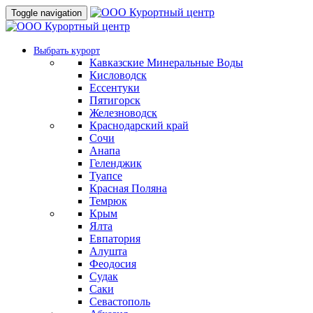
Toggle navigation
Выбрать курорт
Кавказские Минеральные Воды
Кисловодск
Ессентуки
Пятигорск
Железноводск
Краснодарский край
Сочи
Анапа
Геленджик
Туапсе
Красная Поляна
Темрюк
Крым
Ялта
Евпатория
Алушта
Феодосия
Судак
Саки
Севастополь