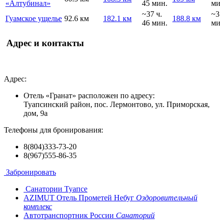
«Алтубинал»
45 мин.
ми
~37 ч.
~3
Гуамское ущелье
92.6 км
182.1 км
188.8 км
46 мин.
ми
Адрес и контакты
Адрес:
Отель «Гранат» расположен по адресу:
Туапсинский район, пос. Лермонтово, ул. Приморская,
дом, 9а
Телефоны для бронирования:
8(804)333-73-20
8(967)555-86-35
Забронировать
Санатории Туапсе
AZIMUT Отель Прометей Небуг
Оздоровительный
комплекс
Автотранспортник России
Санаторий