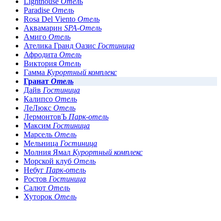
Lighthouse
Отель
Paradise
Отель
Rosa Del Viento
Отель
Аквамарин
SPA-Отель
Амиго
Отель
Ателика Гранд Оазис
Гостиница
Афродита
Отель
Виктория
Отель
Гамма
Курортный комплекс
Гранат
Отель
Дайв
Гостиница
Калипсо
Отель
ЛеЛюкс
Отель
ЛермонтовЪ
Парк-отель
Максим
Гостиница
Марсель
Отель
Мельница
Гостиница
Молния Ямал
Курортный комплекс
Морской клуб
Отель
Небуг
Парк-отель
Ростов
Гостиница
Салют
Отель
Хуторок
Отель