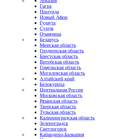
Абхазия
Гагра
Пицунда
Новый Афон
Гудаута
Сухум
Очамчира
Беларусь
Минская область
Гродненская область
Брестская область
Витебская область
Гомельская область
Могилевская область
Алтайский край
Белокуриха
Центральная Россия
Московская область
Рязанская область
Тверская область
Тульская область
Калининградская область
Зеленоградск
Светлогорск
Кабардино-Балкария