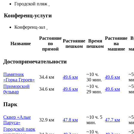
Городской пляж
Конференц-услуги
Конференц-зал
Растояние
Растояние
В
Растояние
Время
Название
по
на
пешком
пешком
прямой
машине
м
Достопримечательности
Памятник
~10 ч.
~5
34.4 км
49.6 км
49.6 км
«Горка Героев»
30 мин.
ми
Приморский
~10 ч.
~5
34.6 км
49.6 км
49.6 км
бульвар
29 мин.
ми
Парк
Сквер «Алые
~10 ч. 5
~5
32.9 км
47.8 км
47.7 км
Паруса»
мин.
ми
Городской парк
~10 ч.
~5