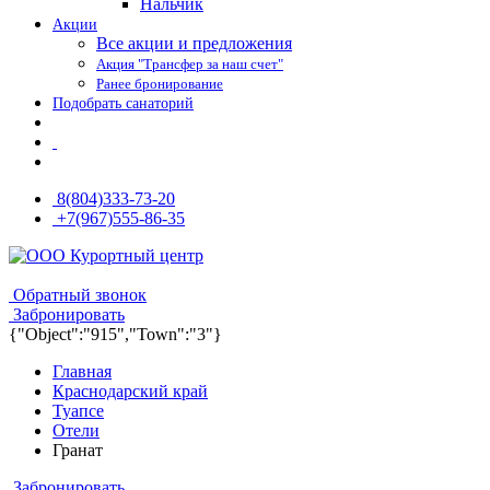
Нальчик
Акции
Все акции и предложения
Акция "Трансфер за наш счет"
Ранее бронирование
Подобрать санаторий
8(804)333-73-20
+7(967)555-86-35
8(804)333-73-20
8(967)555-86-35
Обратный звонок
Забронировать
{"Object":"915","Town":"3"}
Главная
Краснодарский край
Туапсе
Отели
Гранат
Забронировать