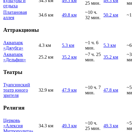
культуры и
34.3 км
49.3 км
49.3 км
25 мин.
ми
отдыха
Платановая
~10 ч.
34.6 км
49.8 км
50.2 км
~1
аллея
32 мин.
Аттракционы
Аквапарк
~1 ч. 6
4.3 км
5.3 км
5.3 км
~6
«Джубга»
мин.
Аквапарк
~7 ч. 25
~3
25.2 км
35.2 км
35.2 км
«Дельфин»
мин.
ми
Театры
Туапсинский
~10 ч. 7
~5
театр юного
32.9 км
47.9 км
47.8 км
мин.
ми
зрителя
Религия
Церковь
~10 ч.
~5
«Алексия
34.3 км
49.3 км
49.3 км
25 мин.
ми
Митрополита»