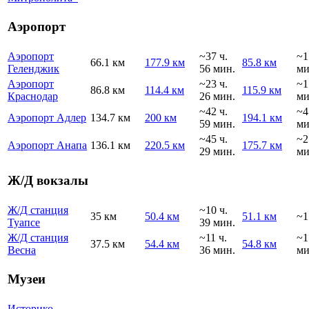
Аэропорт
Аэропорт
~37 ч.
~1
66.1 км
177.9 км
85.8 км
Геленджик
56 мин.
ми
Аэропорт
~23 ч.
~1
86.8 км
114.4 км
115.9 км
Краснодар
26 мин.
ми
~42 ч.
~4
Аэропорт Адлер
134.7 км
200 км
194.1 км
59 мин.
ми
~45 ч.
~2
Аэропорт Анапа
136.1 км
220.5 км
175.7 км
29 мин.
ми
Ж/Д вокзалы
Ж/Д станция
~10 ч.
35 км
50.4 км
51.1 км
~1
Туапсе
39 мин.
Ж/Д станция
~11 ч.
~1
37.5 км
54.4 км
54.8 км
Весна
36 мин.
ми
Музеи
Историко-