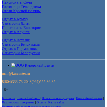
Пансионаты Сочи
Гостиницы Геленджика
Отели Красной поляны
Отдых в Крыму
Санатории Ялты
Пансионаты Евпатории
Отдых в Алуште
Отдых в Абхазии
Санатории Белокурихи
Отдых в Подмосковье
Санатории Белоруссии
mail@kurcenter.ru
8(804)333-73-20
;
8(967)555-86-35
16+
Контакты
|
Личный кабинет
|
Поиск отеля по услугам
|
Поиск АвиаБилетов
|
Партнерская программа
|
Оплата
|
Карта сайта
Политика обработки персональных данных