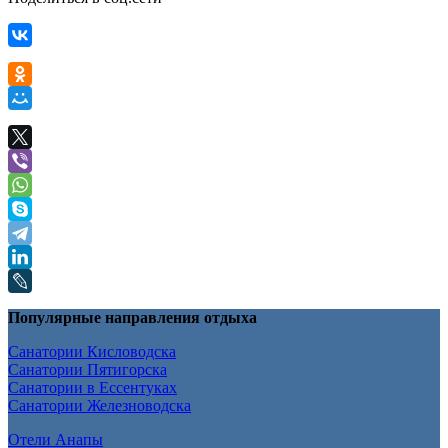
Популярные направления отдыха
Санатории Кисловодска
Санатории Пятигорска
Санатории в Ессентуках
Санатории Железноводска
Отели Анапы