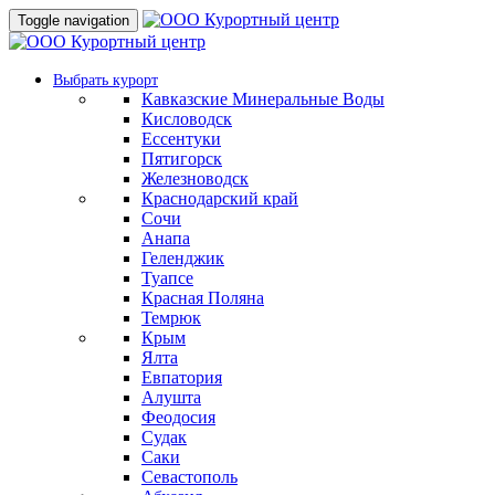
Toggle navigation
Выбрать курорт
Кавказские Минеральные Воды
Кисловодск
Ессентуки
Пятигорск
Железноводск
Краснодарский край
Сочи
Анапа
Геленджик
Туапсе
Красная Поляна
Темрюк
Крым
Ялта
Евпатория
Алушта
Феодосия
Судак
Саки
Севастополь