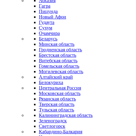
Абхазия
Гагра
Пицунда
Новый Афон
Гудаута
Сухум
Очамчира
Беларусь
Минская область
Гродненская область
Брестская область
Витебская область
Гомельская область
Могилевская область
Алтайский край
Белокуриха
Центральная Россия
Московская область
Рязанская область
Тверская область
Тульская область
Калининградская область
Зеленоградск
Светлогорск
Кабардино-Балкария