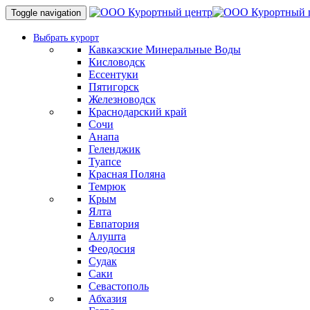
Toggle navigation
Выбрать курорт
Кавказские Минеральные Воды
Кисловодск
Ессентуки
Пятигорск
Железноводск
Краснодарский край
Сочи
Анапа
Геленджик
Туапсе
Красная Поляна
Темрюк
Крым
Ялта
Евпатория
Алушта
Феодосия
Судак
Саки
Севастополь
Абхазия